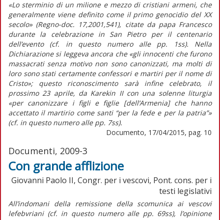
«Lo sterminio di un milione e mezzo di cristiani armeni, che
generalmente viene definito come il primo genocidio del XX
secolo» (Regno-doc. 17,2001,541), citate da papa Francesco
durante la celebrazione in San Pietro per il centenario
dell’evento (cf. in questo numero alle pp. 1ss). Nella
Dichiarazione si leggeva ancora che «gli innocenti che furono
massacrati senza motivo non sono canonizzati, ma molti di
loro sono stati certamente confessori e martiri per il nome di
Cristo»; questo riconoscimento sarà infine celebrato, il
prossimo 23 aprile, da Karekin II con una solenne liturgia
«per canonizzare i figli e figlie [dell’Armenia] che hanno
accettato il martirio come santi “per la fede e per la patria”»
(cf. in questo numero alle pp. 7ss).
Documento, 17/04/2015, pag. 10
Documenti, 2009-3
Con grande afflizione
Giovanni Paolo II, Congr. per i vescovi, Pont. cons. per i
testi legislativi
All’indomani della remissione della scomunica ai vescovi
lefebvriani (cf. in questo numero alle pp. 69ss), l’opinione