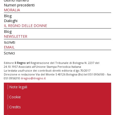
Ultimo numero
Numeri precedenti
MORALIA
Blog
Dialoghi
IL REGNO DELLE DONNE
Blog
NEWSLETTER
Iscriviti
EMAIL
Scrivici
Editore
Il Regno srl
Registrazione del Tribunale di Bologna N. 2237 del
24.10.1957 Associato all’Unione Stampa Periodica Italiana
La testata usufruisce dei contributi diretti editoria d.lgs 70/2017
Direzione e redazione Via del Monte 5 40126 Bologna (Bo) tel 051 0956100 - fax
051 0956310
ilregno@ilregno.it
Note legali
Cookie
Credits