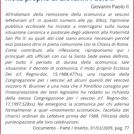
Giovanni Paolo II
All’indomani della remissione della scomunica ai vescovi
lefebvriani (cf. in questo numero alle pp. 69ss), l’opinione
pubblica ecclesiale ha iniziato a interrogarsi sulla nuova
situazione canonica e pastorale degli aderenti alla Fraternità
San Pio X: su quali atti cioè siano ancora necessari perché
essi possano dirsi in piena comunione con la Chiesa di Roma.
Come contributo alla riflessione, riproponiamo qui i
principali atti ufficiali con cui la Santa Sede aveva definito,
per tutto il periodo di durata della scomunica, tale
situazione: il decreto di scomunica, il motu proprio Ecclesia
Dei (cf. Regno-doc. 15,1988,477ss), una risposta della
Congregazione per i vescovi ad alcuni quesiti del vescovo
svizzero N. Brunner e una nota che il Pontificio consiglio per
l’interpretazione dei testi legislativi ha redatto su richiesta
della stessa Congregazione per i vescovi (cf. Regno-doc.
17,1997,528ss). Ne emergono: la scomunica per chi aderiva
formalmente a quel «movimento scismatico», l’acefalia dei
chierici ordinati da Lefebvre prima del 1988, l’illiceità della
partecipazione alle loro celebrazioni.
Documento - Parte / Inserto, 01/02/2009, pag. 77