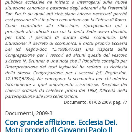
pubblica ecclesiale ha iniziato a interrogarsi sulla nuova
situazione canonica e pastorale degli aderenti alla Fraternità
San Pio X: su quali atti cioè siano ancora necessari perché
essi possano dirsi in piena comunione con la Chiesa di Roma.
Come contributo alla riflessione, riproponiamo qui i
principali atti ufficiali con cui la Santa Sede aveva definito,
per tutto il periodo di durata della scomunica, tale
situazione: il decreto di scomunica, il motu proprio Ecclesia
Dei (cf. Regno-doc. 15,1988,477ss), una risposta della
Congregazione per i vescovi ad alcuni quesiti del vescovo
svizzero N. Brunner e una nota che il Pontificio consiglio per
l’interpretazione dei testi legislativi ha redatto su richiesta
della stessa Congregazione per i vescovi (cf. Regno-doc.
17,1997,528ss). Ne emergono: la scomunica per chi aderiva
formalmente a quel «movimento scismatico», l’acefalia dei
chierici ordinati da Lefebvre prima del 1988, l’illiceità della
partecipazione alle loro celebrazioni.
Documento, 01/02/2009, pag. 77
Documenti, 2009-3
Con grande afflizione. Ecclesia Dei.
Motu proprio di Giovanni Paolo II