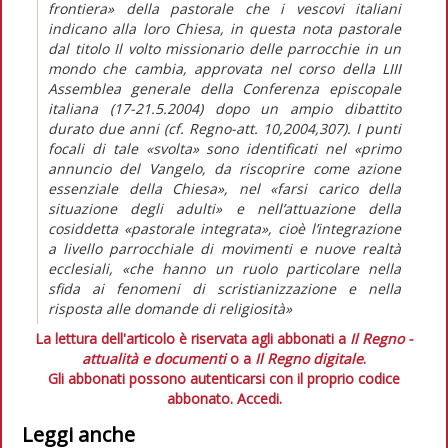
frontiera» della pastorale che i vescovi italiani
indicano alla loro Chiesa, in questa nota pastorale
dal titolo Il volto missionario delle parrocchie in un
mondo che cambia, approvata nel corso della LIII
Assemblea generale della Conferenza episcopale
italiana (17-21.5.2004) dopo un ampio dibattito
durato due anni (cf. Regno-att. 10,2004,307). I punti
focali di tale «svolta» sono identificati nel «primo
annuncio del Vangelo, da riscoprire come azione
essenziale della Chiesa», nel «farsi carico della
situazione degli adulti» e nell’attuazione della
cosiddetta «pastorale integrata», cioè l’integrazione
a livello parrocchiale di movimenti e nuove realtà
ecclesiali, «che hanno un ruolo particolare nella
sfida ai fenomeni di scristianizzazione e nella
risposta alle domande di religiosità»
La lettura dell'articolo è riservata agli abbonati a
Il Regno -
attualità e documenti
o a
Il Regno digitale
.
Gli abbonati possono autenticarsi con il proprio codice
abbonato.
Accedi.
Leggi anche