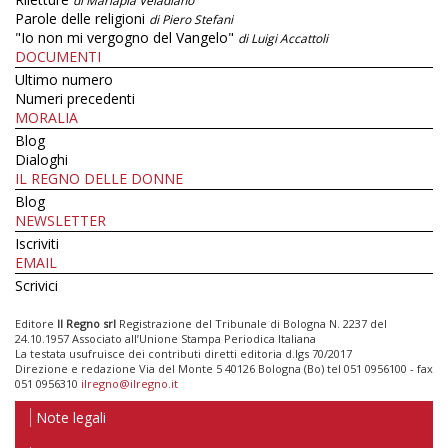
di Mariapia Veladiano
Parole delle religioni
di Piero Stefani
"Io non mi vergogno del Vangelo"
di Luigi Accattoli
DOCUMENTI
Ultimo numero
Numeri precedenti
MORALIA
Blog
Dialoghi
IL REGNO DELLE DONNE
Blog
NEWSLETTER
Iscriviti
EMAIL
Scrivici
Editore
Il Regno srl
Registrazione del Tribunale di Bologna N. 2237 del
24.10.1957 Associato all’Unione Stampa Periodica Italiana
La testata usufruisce dei contributi diretti editoria d.lgs 70/2017
Direzione e redazione Via del Monte 5 40126 Bologna (Bo) tel 051 0956100 - fax
051 0956310
ilregno@ilregno.it
Note legali