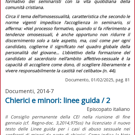
formativo dei seminaristi con la vita quotidiana della
comunità cristiana.
Circa il tema dell’omosessualità, caratteristica che secondo le
norme vigenti impedisce l’accoglienza in seminario, si
afferma:
«Nel processo formativo, quando si fa riferimento a
tendenze omosessuali, è anche opportuno non ridurre il
discernimento solo a tale aspetto, ma, così come per ogni
candidato, coglierne il significato nel quadro globale della
personalità del giovane…
L’obiettivo della formazione del
candidato al sacerdozio nell’ambito affettivo-sessuale è la
capacità di accogliere come dono, di scegliere liberamente e
vivere responsabilmente la castità nel celibato»
(n. 44).
Documento, 01/02/2025, pag. 81
Documenti, 2014-7
Chierici e minori: linee guida / 2
Episcopato italiano
Il Consiglio permanente della CEI nella riunione di fine
gennaio (cf. Regno-doc. 3,2014,975ss) ha licenziato il nuovo
testo delle Linee guida per i casi di abuso sessuale nei
confronti di minori da parte di chierici. Come indica la Nota