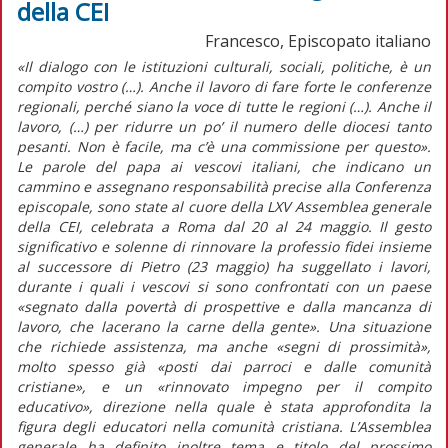
della CEI
Francesco, Episcopato italiano
«Il dialogo con le istituzioni culturali, sociali, politiche, è un
compito vostro (…). Anche il lavoro di fare forte le conferenze
regionali, perché siano la voce di tutte le regioni (…). Anche il
lavoro, (…) per ridurre un po’ il numero delle diocesi tanto
pesanti. Non è facile, ma c’è una commissione per questo».
Le parole del papa ai vescovi italiani, che indicano un
cammino e assegnano responsabilità precise alla Conferenza
episcopale, sono state al cuore della LXV Assemblea generale
della CEI, celebrata a Roma dal 20 al 24 maggio. Il gesto
significativo e solenne di rinnovare la professio fidei insieme
al successore di Pietro (23 maggio) ha suggellato i lavori,
durante i quali i vescovi si sono confrontati con un paese
«segnato dalla povertà di prospettive e dalla mancanza di
lavoro, che lacerano la carne della gente». Una situazione
che richiede assistenza, ma anche «segni di prossimità»,
molto spesso già «posti dai parroci e dalle comunità
cristiane», e un «rinnovato impegno per il compito
educativo», direzione nella quale è stata approfondita la
figura degli educatori nella comunità cristiana. L’Assemblea
generale ha definito inoltre tema e titolo del prossimo