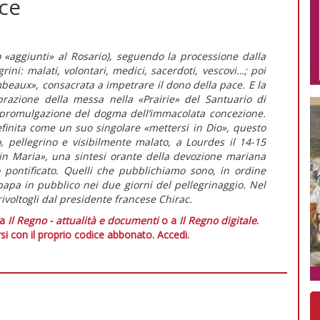
ace
o «aggiunti» al Rosario), seguendo la processione dalla
ini: malati, volontari, medici, sacerdoti, vescovi…; poi
mbeaux», consacrata a impetrare il dono della pace. E la
brazione della messa nella «Prairie» del Santuario di
a promulgazione del dogma dell’immacolata concezione.
efinita come un suo singolare «mettersi in Dio», questo
o, pellegrino e visibilmente malato, a Lourdes il 14-15
 in Maria», una sintesi orante della devozione mariana
 pontificato. Quelli che pubblichiamo sono, in ordine
 papa in pubblico nei due giorni del pellegrinaggio. Nel
rivoltogli dal presidente francese Chirac.
 a
Il Regno - attualità e documenti
o a
Il Regno digitale
.
si con il proprio codice abbonato.
Accedi.