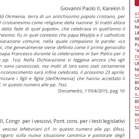
Giovanni Paolo II, Karekin II
A
tò l’Armenia, terra di un antichissimo popolo cristiano, per
U
il cristianesimo come religione della nazione. Si trattò allora
N
 della fede di quel popolo», che celebrava in quell’anno il
Li
nesimo. Fu in quel contesto che papa Woytjla e il catholicos
Ri
chiarazione comune, nella quale compaiono le parole: «Lo
Pa
ni, che generalmente viene definito come il primo genocidio
"I
 papa Francesco durante la celebrazione in San Pietro per il
D
e pp. 1ss). Nella Dichiarazione si leggeva ancora che «gli
U
 sono canonizzati, ma molti di loro sono stati certamente
N
 riconoscimento sarà infine celebrato, il prossimo 23 aprile,
M
zzare i figli e figlie [dell’Armenia] che hanno accettato il
B
f. in questo numero alle pp. 7ss).
Di
Documento, 17/04/2015, pag. 10
I
B
N
Is
E
, Congr. per i vescovi, Pont. cons. per i testi legislativi
Sc
 vescovi lefebvriani (cf. in questo numero alle pp. 69ss),
rrogarsi sulla nuova situazione canonica e pastorale degli