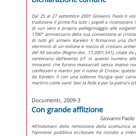
Dal 25 al 27 settembre 2001 Giovanni Paolo II visi
tradizione il primo fra tutti i popoli a riconoscere 
di «un vero e proprio pellegrinaggio alle sorgenti
1700° anniversario della sua conversione al cristia
di tutti gli armeni Karekin II firmarono una Di
sterminio di un milione e mezzo di cristiani arme
del XX secolo» (Regno-doc. 17,2001,541), citate da
centenario dell’evento (cf. in questo numero all
innocenti che furono massacrati senza motivo non
confessori e martiri per il nome di Cristo»; questo
da Karekin II con una solenne liturgia «per canoni
martirio come santi “per la fede e per la patria”» (c
Documenti, 2009-3
Con grande afflizione
Giovanni Paolo II
All’indomani della remissione della scomunica ai
l’opinione pubblica ecclesiale ha iniziato a inte