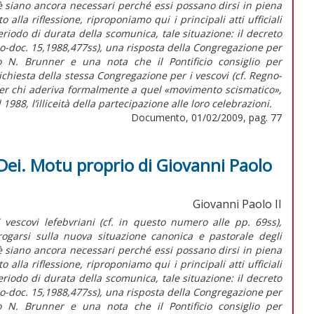
ioè siano ancora necessari perché essi possano dirsi in piena
la riflessione, riproponiamo qui i principali atti ufficiali
eriodo di durata della scomunica, tale situazione: il decreto
no-doc. 15,1988,477ss), una risposta della Congregazione per
o N. Brunner e una nota che il Pontificio consiglio per
 richiesta della stessa Congregazione per i vescovi (cf. Regno-
er chi aderiva formalmente a quel «movimento scismatico»,
 1988, l’illiceità della partecipazione alle loro celebrazioni.
Documento, 01/02/2009, pag. 77
 Dei. Motu proprio di Giovanni Paolo
Giovanni Paolo II
 vescovi lefebvriani (cf. in questo numero alle pp. 69ss),
rrogarsi sulla nuova situazione canonica e pastorale degli
ioè siano ancora necessari perché essi possano dirsi in piena
la riflessione, riproponiamo qui i principali atti ufficiali
eriodo di durata della scomunica, tale situazione: il decreto
no-doc. 15,1988,477ss), una risposta della Congregazione per
o N. Brunner e una nota che il Pontificio consiglio per