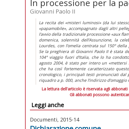
In processione per la p
Giovanni Paolo II
La recita dei «misteri luminosi» (da lui stess
«papamobile», accompagnato dagli altri pellegr
l’avvio della tradizionale processione «aux fla
domenica, solennità dell’Assunzione, la cele
Lourdes, con l’omelia centrata sul 150° dell
Se la preghiera di Giovanni Paolo II è stata d
104° viaggio fuori d’Italia, che lo ha condott
agosto 2004, è stato per intero un «mettersi
che ha così fortemente caratterizzato questo
cronologico, i principali testi pronunciati dal
riquadro a p. 000, anche l’indirizzo d’omaggio 
La lettura dell'articolo è riservata agli abbonati
Gli abbonati possono autenticar
Leggi anche
Documenti, 2015-14
Dichiarazione comune