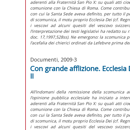
aderenti alla Fraternità San Pio X: su quali atti c
comunione con la Chiesa di Roma. Come contributo al
con cui la Santa Sede aveva definito, per tutto il p
di scomunica, il motu proprio Ecclesia Dei (cf. Reg
i vescovi ad alcuni quesiti del vescovo svizzer
l’interpretazione dei testi legislativi ha redatto su
doc. 17,1997,528ss). Ne emergono: la scomunica p
l’acefalia dei chierici ordinati da Lefebvre prima del
Documenti, 2009-3
Con grande afflizione. Ecclesia
II
All’indomani della remissione della scomunica ai
l’opinione pubblica ecclesiale ha iniziato a inte
aderenti alla Fraternità San Pio X: su quali atti c
comunione con la Chiesa di Roma. Come contributo al
con cui la Santa Sede aveva definito, per tutto il p
di scomunica, il motu proprio Ecclesia Dei (cf. Reg
i vescovi ad alcuni quesiti del vescovo svizzer