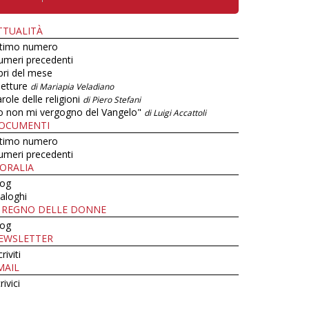
TTUALITÀ
ltimo numero
umeri precedenti
bri del mese
letture
di Mariapia Veladiano
role delle religioni
di Piero Stefani
o non mi vergogno del Vangelo"
di Luigi Accattoli
OCUMENTI
ltimo numero
umeri precedenti
ORALIA
log
aloghi
L REGNO DELLE DONNE
log
EWSLETTER
criviti
MAIL
rivici