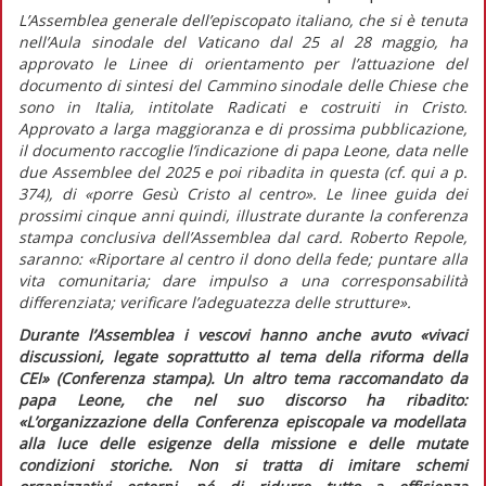
L’Assemblea generale dell’episcopato italiano, che si è tenuta
nell’Aula sinodale del Vaticano dal 25 al 28 maggio, ha
approvato le
Linee di orientamento per l’attuazione del
documento di sintesi del Cammino sinodale delle Chiese che
sono in Italia,
intitolate
Radicati e costruiti in Cristo.
Approvato a larga maggioranza e di prossima pubblicazione,
il documento raccoglie l’indicazione di papa Leone, data nelle
due Assemblee del 2025 e poi ribadita in questa (cf.
qui
a p.
374), di
«porre Gesù Cristo al centro»
. Le linee guida dei
prossimi cinque anni quindi, illustrate durante la conferenza
stampa conclusiva dell’Assemblea dal card. Roberto Repole,
saranno:
«Riportare al centro il dono della fede; puntare alla
vita comunitaria; dare impulso a una corresponsabilità
differenziata; verificare l’adeguatezza delle strutture».
Durante l’Assemblea i vescovi hanno anche avuto
«vivaci
discussioni, legate soprattutto al tema della riforma della
CEI»
(Conferenza stampa). Un altro tema raccomandato da
papa Leone, che nel suo discorso ha ribadito:
«L’organizzazione della Conferenza episcopale va modellata
alla luce delle esigenze della missione e delle mutate
condizioni storiche. Non si tratta di imitare schemi