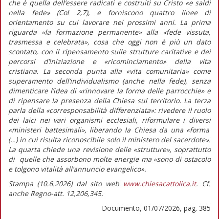
che è quella dell’essere radicati e costruiti su Cristo «e saldi
nella fede» (Col 2,7), e forniscono quattro linee di
orientamento su cui lavorare nei prossimi anni. La prima
riguarda
«la formazione permanente»
alla
«fede vissuta,
trasmessa e celebrata»,
cosa che oggi non è più un dato
scontato, con il ripensamento sulle strutture caritative e dei
percorsi d’iniziazione e «ricominciamento» della vita
cristiana. La seconda punta alla
«vita comunitaria»
come
superamento dell’individualismo (anche nella fede), senza
dimenticare l’idea di
«rinnovare la forma delle parrocchie»
e
di ripensare la presenza della Chiesa sul territorio. La terza
parla della
«corresponsabilità differenziata»
: rivedere il ruolo
dei laici nei vari organismi ecclesiali, riformulare i diversi
«ministeri battesimali»,
liberando la Chiesa da una
«forma
(…) in cui risulta riconoscibile solo il ministero del sacerdote».
La quarta chiede una revisione delle «strutture», soprattutto
di quelle che assorbono molte energie ma
«sono di ostacolo
e tolgono vitalità all’annuncio evangelico».
Stampa (10.6.2026) dal sito web
www.chiesacattolica.it
. Cf.
anche Regno-att. 12,206,345.
Documento, 01/07/2026, pag. 385