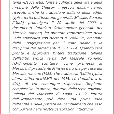
tema «L’eucaristia: fonte e culmine della vita e della
missione della Chiesa», i vescovi italiani hanno
ricevuto anche la traduzione italiana della editio
typica tertia dell’Institutio generalis Missalis Romani
(IGMR), promulgata il 20 aprile del 2000. Il
documento, intitolato Ordinamento generale del
Messale romano, ha ottenuto l’approvazione della
Sede apostolica con decreto n. 288/03/L, emanato
dalla Congregazione per il culto divino e la
disciplina dei sacramenti il 25.1.2004. Quando sarà
pronta e approvata l’intera traduzione italiana
dell’editio typica tertia del Messale romano,
l’Ordinamento sostituirà, come premessa al
Messale, il precedente Principi e norme per l’uso del
Messale romano (1983, che traduceva l’editio typica
altera latina dell’IGMR del 1975; cf. riquadro a p.
491), di cui comunque rispecchia l’impianto
complessivo. In attesa, dunque, della terza edizione
italiana del «Messale di Paolo VI», la lettura
dell’Ordinamento può dare una prima idea
dell’entità e della portata dei cambiamenti che esso
comporterà nelle nostre celebrazioni liturgiche.