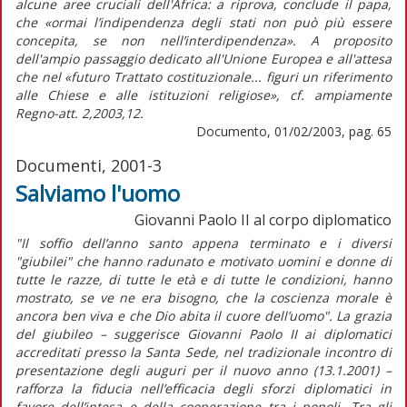
alcune aree cruciali dell'Africa: a riprova, conclude il papa,
che «ormai l’indipendenza degli stati non può più essere
concepita, se non nell’interdipendenza». A proposito
dell'ampio passaggio dedicato all'Unione Europea e all'attesa
che nel «futuro Trattato costituzionale... figuri un riferimento
alle Chiese e alle istituzioni religiose», cf. ampiamente
Regno-att. 2,2003,12.
Documento, 01/02/2003, pag. 65
Documenti, 2001-3
Salviamo l'uomo
Giovanni Paolo II al corpo diplomatico
"Il soffio dell’anno santo appena terminato e i diversi
"giubilei" che hanno radunato e motivato uomini e donne di
tutte le razze, di tutte le età e di tutte le condizioni, hanno
mostrato, se ve ne era bisogno, che la coscienza morale è
ancora ben viva e che Dio abita il cuore dell’uomo". La grazia
del giubileo – suggerisce Giovanni Paolo II ai diplomatici
accreditati presso la Santa Sede, nel tradizionale incontro di
presentazione degli auguri per il nuovo anno (13.1.2001) –
rafforza la fiducia nell’efficacia degli sforzi diplomatici in
favore dell’intesa e della cooperazione tra i popoli. Tra gli