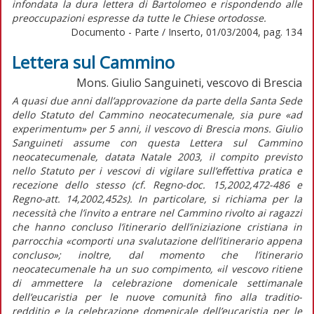
infondata la dura lettera di Bartolomeo e rispondendo alle
preoccupazioni espresse da tutte le Chiese ortodosse.
Documento - Parte / Inserto, 01/03/2004, pag. 134
Lettera sul Cammino
Mons. Giulio Sanguineti, vescovo di Brescia
A quasi due anni dall’approvazione da parte della Santa Sede
dello Statuto del Cammino neocatecumenale, sia pure «ad
experimentum» per 5 anni, il vescovo di Brescia mons. Giulio
Sanguineti assume con questa Lettera sul Cammino
neocatecumenale, datata Natale 2003, il compito previsto
nello Statuto per i vescovi di vigilare sull’effettiva pratica e
recezione dello stesso (cf. Regno-doc. 15,2002,472-486 e
Regno-att. 14,2002,452s). In particolare, si richiama per la
necessità che l’invito a entrare nel Cammino rivolto ai ragazzi
che hanno concluso l’itinerario dell’iniziazione cristiana in
parrocchia «comporti una svalutazione dell’itinerario appena
concluso»; inoltre, dal momento che l’itinerario
neocatecumenale ha un suo compimento, «il vescovo ritiene
di ammettere la celebrazione domenicale settimanale
dell’eucaristia per le nuove comunità fino alla traditio-
redditio e la celebrazione domenicale dell’eucaristia per le