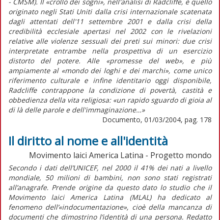
- CMSM). Il «crollo dei sogni», nell'analisi di Radcliffe, è quello
originato negli Stati Uniti dalla crisi internazionale scatenata
dagli attentati dell'11 settembre 2001 e dalla crisi della
credibilità ecclesiale apertasi nel 2002 con le rivelazioni
relative alle violenze sessuali dei preti sui minori: due crisi
interpretate entrambe nella prospettiva di un esercizio
distorto del potere. Alle «promesse del web», e più
ampiamente al «mondo dei loghi e dei marchi», come unico
riferimento culturale e infine identitario oggi disponibile,
Radcliffe contrappone la condizione di povertà, castità e
obbedienza della vita religiosa: «un rapido sguardo di gioia al
di là delle parole e dell'immaginazione…»
Documento, 01/03/2004, pag. 178
Il diritto al nome e all'identità
Movimento laici America Latina - Progetto mondo
Secondo i dati dell’UNICEF, nel 2000 il 41% dei nati a livello
mondiale, 50 milioni di bambini, non sono stati registrati
all’anagrafe. Prende origine da questo dato lo studio che il
Movimento laici America Latina (MLAL) ha dedicato al
fenomeno dell’«indocumentazione», cioè della mancanza di
documenti che dimostrino l’identità di una persona. Redatto