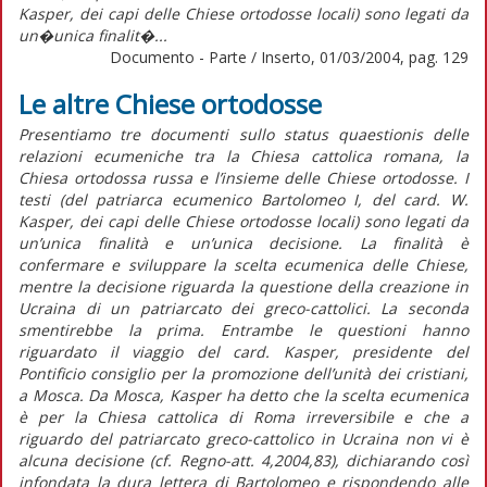
Kasper, dei capi delle Chiese ortodosse locali) sono legati da
un�unica finalit�...
Documento - Parte / Inserto, 01/03/2004, pag. 129
Le altre Chiese ortodosse
Presentiamo tre documenti sullo status quaestionis delle
relazioni ecumeniche tra la Chiesa cattolica romana, la
Chiesa ortodossa russa e l’insieme delle Chiese ortodosse. I
testi (del patriarca ecumenico Bartolomeo I, del card. W.
Kasper, dei capi delle Chiese ortodosse locali) sono legati da
un’unica finalità e un’unica decisione. La finalità è
confermare e sviluppare la scelta ecumenica delle Chiese,
mentre la decisione riguarda la questione della creazione in
Ucraina di un patriarcato dei greco-cattolici. La seconda
smentirebbe la prima. Entrambe le questioni hanno
riguardato il viaggio del card. Kasper, presidente del
Pontificio consiglio per la promozione dell’unità dei cristiani,
a Mosca. Da Mosca, Kasper ha detto che la scelta ecumenica
è per la Chiesa cattolica di Roma irreversibile e che a
riguardo del patriarcato greco-cattolico in Ucraina non vi è
alcuna decisione (cf. Regno-att. 4,2004,83), dichiarando così
infondata la dura lettera di Bartolomeo e rispondendo alle