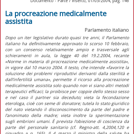
Documento - Parte / Inserto, 01/03/2004, pag. 146
La procreazione medicalmente
assistita
Parlamento italiano
Dopo un iter legislativo durato quasi tre anni, il Parlamento
italiano ha definitivamente approvato lo scorso 10 febbraio,
con un consenso relativamente ampio e trasversale agli
schieramenti in aula, la legge 40 del 19.2.2004, recante
«Norme in materia di procreazione medicalmente assistita»,
in vigore dal 10 marzo 2004. Il testo, che intende «favorire la
soluzione dei problemi riproduttivi derivanti dalla sterilità e
dall’infertilità umana», permette il ricorso alla procreazione
medicalmente assistita solo quando non vi siano altri metodi
terapeutici efficaci; la proibisce per coppie dello stesso sesso
e nel caso il partner sia deceduto; vieta la fecondazione
eterologa, cioè con seme di donatore; tutela lo stato giuridico
del nato vietando il disconoscimento da parte del padre e
l’anonimato della madre; vieta inoltre la sperimentazione
sugli embrioni umani. È prevista l’obiezione di coscienza da
parte del personale sanitario (cf. Regno-att. 4,2004,120 e
riquadro a p. 165). Il 4 marzo il ministro della salute ha