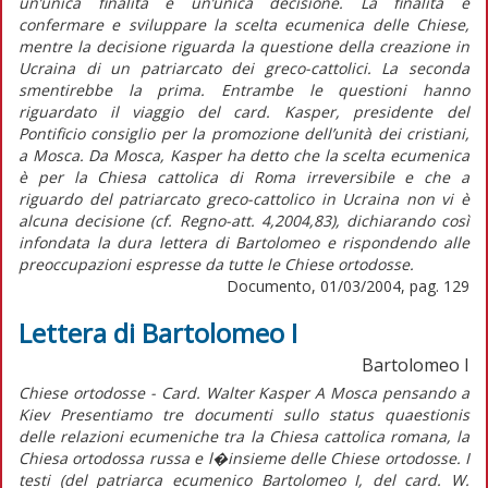
un’unica finalità e un’unica decisione. La finalità è
confermare e sviluppare la scelta ecumenica delle Chiese,
mentre la decisione riguarda la questione della creazione in
Ucraina di un patriarcato dei greco-cattolici. La seconda
smentirebbe la prima. Entrambe le questioni hanno
riguardato il viaggio del card. Kasper, presidente del
Pontificio consiglio per la promozione dell’unità dei cristiani,
a Mosca. Da Mosca, Kasper ha detto che la scelta ecumenica
è per la Chiesa cattolica di Roma irreversibile e che a
riguardo del patriarcato greco-cattolico in Ucraina non vi è
alcuna decisione (cf. Regno-att. 4,2004,83), dichiarando così
infondata la dura lettera di Bartolomeo e rispondendo alle
preoccupazioni espresse da tutte le Chiese ortodosse.
Documento, 01/03/2004, pag. 129
Lettera di Bartolomeo I
Bartolomeo I
Chiese ortodosse - Card. Walter Kasper A Mosca pensando a
Kiev Presentiamo tre documenti sullo status quaestionis
delle relazioni ecumeniche tra la Chiesa cattolica romana, la
Chiesa ortodossa russa e l�insieme delle Chiese ortodosse. I
testi (del patriarca ecumenico Bartolomeo I, del card. W.