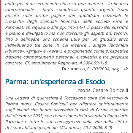
aiuto per il discernimento etico su una materia – la finanza
internazionale – tanto complessa quanto urgente (sono
ancora sulle prime pagine dei quotidiani nazionali le
cronache degli scandali finanziari delle società Cirio e
Parmalat; cf. riquadro alle pp. 146-147). Il passo del sussidio
è piano e divulgativo ma non trascura gli aspetti più tecnici,
fino a delineare uno schema utile per un giudizio etico
individuando tre zone in cui inserire i singoli fenomeni
(«bianca», «grigia» e «nera»), e proponendo come prospettive
d’azione comportamenti personali e collettivi e tre proposte
concrete. Cf. ampiamente Regno-att. 4,2004,99-118.
Documento, 01/03/2004, pag. 142
Parma: un'esperienza di Esodo
mons. Cesare Bonicelli
Una Lettera di quaresima è l’occasione colta dal vescovo di
Parma mons. Cesare Bonicelli per riflettere spiritualmente
sugli eventi che hanno sconvolto la città di Parma a partire
dal dicembre 2003, con l’emersione dello scandalo finanziario
Parmalat e tutte le sue conseguenze sulla vita della città e
dei suoi abitanti (originale: Vita nuova, 20.2.2004, 8-9)