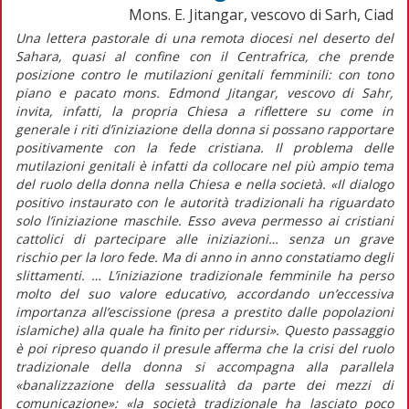
Mons. E. Jitangar, vescovo di Sarh, Ciad
Una lettera pastorale di una remota diocesi nel deserto del
Sahara, quasi al confine con il Centrafrica, che prende
posizione contro le mutilazioni genitali femminili: con tono
piano e pacato mons. Edmond Jitangar, vescovo di Sahr,
invita, infatti, la propria Chiesa a riflettere su come in
generale i riti d’iniziazione della donna si possano rapportare
positivamente con la fede cristiana. Il problema delle
mutilazioni genitali è infatti da collocare nel più ampio tema
del ruolo della donna nella Chiesa e nella società. «Il dialogo
positivo instaurato con le autorità tradizionali ha riguardato
solo l’iniziazione maschile. Esso aveva permesso ai cristiani
cattolici di partecipare alle iniziazioni… senza un grave
rischio per la loro fede. Ma di anno in anno constatiamo degli
slittamenti. … L’iniziazione tradizionale femminile ha perso
molto del suo valore educativo, accordando un’eccessiva
importanza all’escissione (presa a prestito dalle popolazioni
islamiche) alla quale ha finito per ridursi». Questo passaggio
è poi ripreso quando il presule afferma che la crisi del ruolo
tradizionale della donna si accompagna alla parallela
«banalizzazione della sessualità da parte dei mezzi di
comunicazione»: «la società tradizionale ha lasciato poco