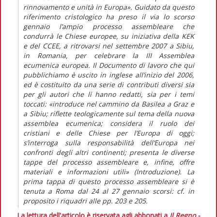
rinnovamento e unità in Europa». Guidato da questo
riferimento cristologico ha preso il via lo scorso
gennaio l’ampio processo assembleare che
condurrà le Chiese europee, su iniziativa della KEK
e del CCEE, a ritrovarsi nel settembre 2007 a Sibiu,
in Romania, per celebrare la III Assemblea
ecumenica europea. Il Documento di lavoro che qui
pubblichiamo è uscito in inglese all’inizio del 2006,
ed è costituito da una serie di contributi diversi sia
per gli autori che li hanno redatti, sia per i temi
toccati: «introduce nel cammino da Basilea a Graz e
a Sibiu; riflette teologicamente sul tema della nuova
assemblea ecumenica; considera il ruolo dei
cristiani e delle Chiese per l’Europa di oggi;
s’interroga sulla responsabilità dell’Europa nei
confronti degli altri continenti; presenta le diverse
tappe del processo assembleare e, infine, offre
materiali e informazioni utili» (Introduzione). La
prima tappa di questo processo assembleare si è
tenuta a Roma dal 24 al 27 gennaio scorsi: cf. in
proposito i riquadri alle pp. 203 e 205.
La lettura dell'articolo è riservata agli abbonati a
Il Regno -