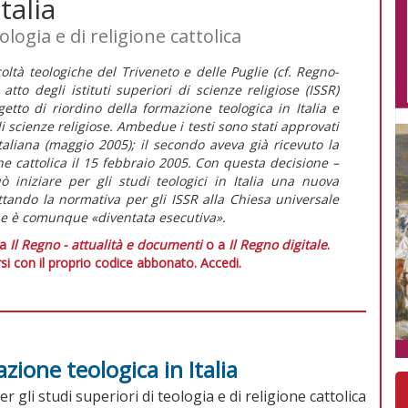
talia
ologia e di religione cattolica
ltà teologiche del Triveneto e delle Puglie (cf. Regno-
tto degli istituti superiori di scienze religiose (ISSR)
tto di riordino della formazione teologica in Italia e
di scienze religiose. Ambedue i testi sono stati approvati
aliana (maggio 2005); il secondo aveva già ricevuto la
e cattolica il 15 febbraio 2005. Con questa decisione –
 iniziare per gli studi teologici in Italia una nuova
tando la normativa per gli ISSR alla Chiesa universale
he è comunque «diventata esecutiva».
 a
Il Regno - attualità e documenti
o a
Il Regno digitale
.
si con il proprio codice abbonato.
Accedi.
zione teologica in Italia
r gli studi superiori di teologia e di religione cattolica