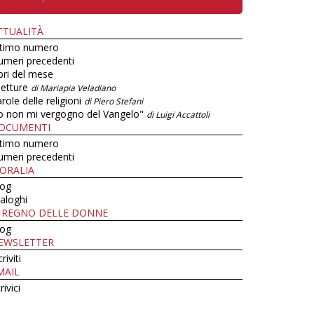
TTUALITÀ
ltimo numero
umeri precedenti
bri del mese
letture
di Mariapia Veladiano
role delle religioni
di Piero Stefani
o non mi vergogno del Vangelo"
di Luigi Accattoli
OCUMENTI
ltimo numero
umeri precedenti
ORALIA
log
aloghi
L REGNO DELLE DONNE
log
EWSLETTER
criviti
MAIL
rivici