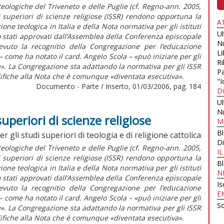
eologiche del Triveneto e delle Puglie (cf. Regno-ann. 2005,
ti superiori di scienze religiose (ISSR) rendono opportuna la
A
ne teologica in Italia e della Nota normativa per gli istituti
U
o stati approvati dall’Assemblea della Conferenza episcopale
N
cevuto la recognitio della Congregazione per l’educazione
Li
– come ha notato il card. Angelo Scola – «può iniziare per gli
Ri
e». La Congregazione sta adattando la normativa per gli ISSR
Pa
ifiche alla Nota che è comunque «diventata esecutiva».
"I
Documento - Parte / Inserto, 01/03/2006, pag. 184
D
U
N
uperiori di scienze religiose
M
B
r gli studi superiori di teologia e di religione cattolica
Di
eologiche del Triveneto e delle Puglie (cf. Regno-ann. 2005,
I
ti superiori di scienze religiose (ISSR) rendono opportuna la
B
ne teologica in Italia e della Nota normativa per gli istituti
N
o stati approvati dall’Assemblea della Conferenza episcopale
Is
cevuto la recognitio della Congregazione per l’educazione
E
– come ha notato il card. Angelo Scola – «può iniziare per gli
Sc
e». La Congregazione sta adattando la normativa per gli ISSR
ifiche alla Nota che è comunque «diventata esecutiva».