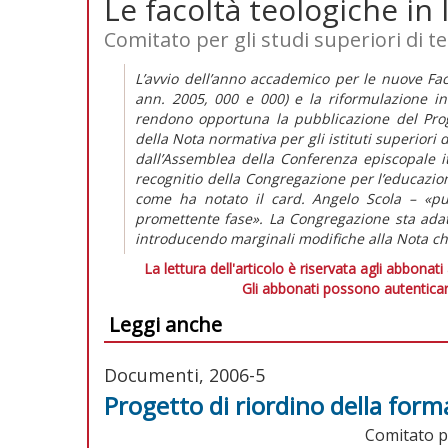
Le facoltà teologiche in I
Comitato per gli studi superiori di te
L’avvio dell’anno accademico per le nuove Faco
ann. 2005, 000 e 000) e la riformulazione in a
rendono opportuna la pubblicazione del Proge
della Nota normativa per gli istituti superiori 
dall’Assemblea della Conferenza episcopale it
recognitio della Congregazione per l’educazion
come ha notato il card. Angelo Scola – «può
promettente fase». La Congregazione sta adat
introducendo marginali modifiche alla Nota c
La lettura dell'articolo è riservata agli abbonati
Gli abbonati possono autenticar
Leggi anche
Documenti, 2006-5
Progetto di riordino della forma
Comitato pe