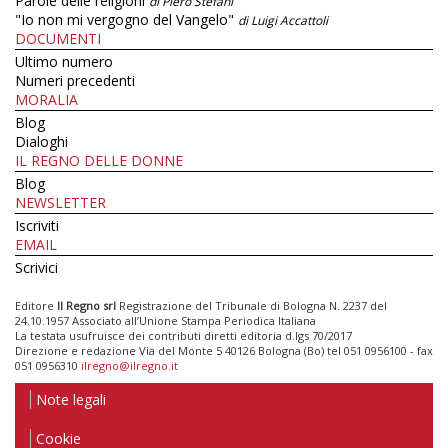
Parole delle religioni
di Piero Stefani
"Io non mi vergogno del Vangelo"
di Luigi Accattoli
DOCUMENTI
Ultimo numero
Numeri precedenti
MORALIA
Blog
Dialoghi
IL REGNO DELLE DONNE
Blog
NEWSLETTER
Iscriviti
EMAIL
Scrivici
Editore
Il Regno srl
Registrazione del Tribunale di Bologna N. 2237 del
24.10.1957 Associato all’Unione Stampa Periodica Italiana
La testata usufruisce dei contributi diretti editoria d.lgs 70/2017
Direzione e redazione Via del Monte 5 40126 Bologna (Bo) tel 051 0956100 - fax
051 0956310
ilregno@ilregno.it
Note legali
Cookie