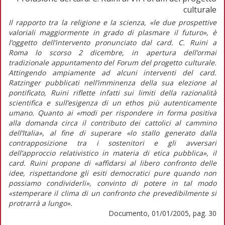
culturale
Il rapporto tra la religione e la scienza, «le due prospettive
valoriali maggiormente in grado di plasmare il futuro», è
l’oggetto dell’intervento pronunciato dal card. C. Ruini a
Roma lo scorso 2 dicembre, in apertura dell’ormai
tradizionale appuntamento del Forum del progetto culturale.
Attingendo ampiamente ad alcuni interventi del card.
Ratzinger pubblicati nell’imminenza della sua elezione al
pontificato, Ruini riflette infatti sui limiti della razionalità
scientifica e sull’esigenza di un ethos più autenticamente
umano. Quanto ai «modi per rispondere in forma positiva
alla domanda circa il contributo dei cattolici al cammino
dell’Italia», al fine di superare «lo stallo generato dalla
contrapposizione tra i sostenitori e gli avversari
dell’approccio relativistico in materia di etica pubblica», il
card. Ruini propone di «affidarsi al libero confronto delle
idee, rispettandone gli esiti democratici pure quando non
possiamo condividerli», convinto di potere in tal modo
«stemperare il clima di un confronto che prevedibilmente si
protrarrà a lungo».
Documento, 01/01/2005, pag. 30