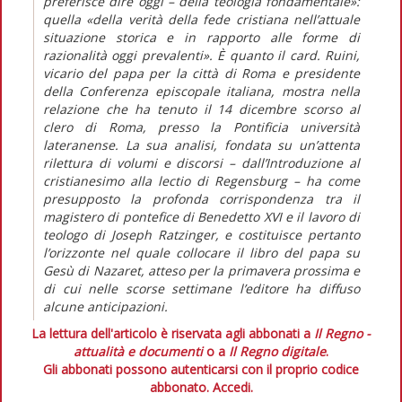
preferisce dire oggi – della teologia fondamentale»:
quella «della verità della fede cristiana nell’attuale
situazione storica e in rapporto alle forme di
razionalità oggi prevalenti». È quanto il card. Ruini,
vicario del papa per la città di Roma e presidente
della Conferenza episcopale italiana, mostra nella
relazione che ha tenuto il 14 dicembre scorso al
clero di Roma, presso la Pontificia università
lateranense. La sua analisi, fondata su un’attenta
rilettura di volumi e discorsi – dall’Introduzione al
cristianesimo alla lectio di Regensburg – ha come
presupposto la profonda corrispondenza tra il
magistero di pontefice di Benedetto XVI e il lavoro di
teologo di Joseph Ratzinger, e costituisce pertanto
l’orizzonte nel quale collocare il libro del papa su
Gesù di Nazaret, atteso per la primavera prossima e
di cui nelle scorse settimane l’editore ha diffuso
alcune anticipazioni.
La lettura dell'articolo è riservata agli abbonati a
Il Regno -
attualità e documenti
o a
Il Regno digitale
.
Gli abbonati possono autenticarsi con il proprio codice
abbonato.
Accedi.