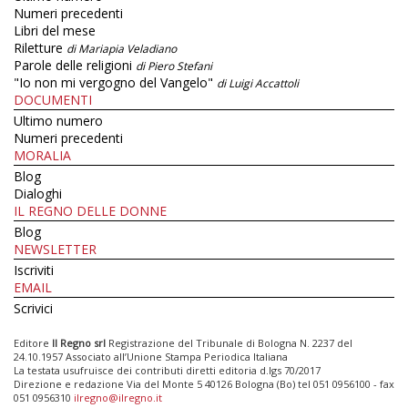
Numeri precedenti
Libri del mese
Riletture
di Mariapia Veladiano
Parole delle religioni
di Piero Stefani
"Io non mi vergogno del Vangelo"
di Luigi Accattoli
DOCUMENTI
Ultimo numero
Numeri precedenti
MORALIA
Blog
Dialoghi
IL REGNO DELLE DONNE
Blog
NEWSLETTER
Iscriviti
EMAIL
Scrivici
Editore
Il Regno srl
Registrazione del Tribunale di Bologna N. 2237 del
24.10.1957 Associato all’Unione Stampa Periodica Italiana
La testata usufruisce dei contributi diretti editoria d.lgs 70/2017
Direzione e redazione Via del Monte 5 40126 Bologna (Bo) tel 051 0956100 - fax
051 0956310
ilregno@ilregno.it