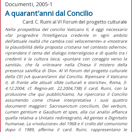
Documenti, 2005-1
A quarant'anni dal Concilio
Card. C. Ruini al VI Forum del progetto culturale
Nella prospettiva del concilio Vaticano II, è oggi necessario
«far progredire l’intelligenza credente in ogni ambito
dell’attuale realtà che cambia così velocemente» e «mostrare
la plausibilità della proposta cristiana nel contesto odierno»;
riprendere il tema del dialogo interreligioso e di quello tra i
credenti e la cultura laica; «puntare con coraggio verso la
santità», che fa «ritrovare nella Chiesa il mistero della
presenza salvifica di Dio». Al VI Forum del progetto culturale
della CEI («A quarant’anni dal Concilio. Ripensare il Vaticano
II, di fronte alle attuali sfide culturali e storiche», Roma, 3-
4.12.2004; cf. Regno-att. 22,2004,738) il card. Ruini, con la
prolusione che qui pubblichiamo, ha ripercorso il Concilio
assumendo come chiave interpretativa i suoi quattro
documenti maggiori: Sacrosanctum concilium, Dei verbum,
Lumen gentium e Gaudium et spes, alla cui analisi affianca
quella relativa a Unitatis redintegratio, Ad gentes e Dignitatis
humanae. La «rivoluzione» del 1968 e il crollo del comunismo
dopo il 1989, afferma il card. Ruini, rappresentano le