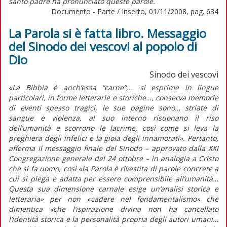
santo padre ha pronunciato queste parole.
Documento - Parte / Inserto, 01/11/2008, pag. 634
La Parola si è fatta libro. Messaggio
del Sinodo dei vescovi al popolo di
Dio
Sinodo dei vescovi
«La Bibbia è anch’essa “carne”,… si esprime in lingue
particolari, in forme letterarie e storiche…, conserva memorie
di eventi spesso tragici, le sue pagine sono… striate di
sangue e violenza, al suo interno risuonano il riso
dell’umanità e scorrono le lacrime, così come si leva la
preghiera degli infelici e la gioia degli innamorati». Pertanto,
afferma il messaggio finale del Sinodo – approvato dalla XXI
Congregazione generale del 24 ottobre – in analogia a Cristo
che si fa uomo, così «la Parola è rivestita di parole concrete a
cui si piega e adatta per essere comprensibile all’umanità…
Questa sua dimensione carnale esige un’analisi storica e
letteraria» per non «cadere nel fondamentalismo» che
dimentica «che l’ispirazione divina non ha cancellato
l’identità storica e la personalità propria degli autori umani…