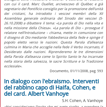
con cui il card. Marc Ouellet, arcivescovo di Québec e già
segretario del Pontificio consiglio per la promozione dell’unità
dei cristiani, ha introdotto i vescovi membri della XII
Assemblea generale ordinaria del Sinodo dei vescovi (5-
26.10.2008) a dibattere il tema: «La parola di Dio nella vita e
nella missione della Chiesa». «La parola di Dio – prosegue il
relatore nell’Introduzione – chiama, mette in comunione con
il disegno di Dio mediante l’obbedienza della fede e spinge il
popolo eletto verso le nazioni. Questa Parola d’alleanza
culmina in Maria che accoglie nella fede il Verbo incarnato, il
Desiderato dalle nazioni. Riprenderemo le tre dimensioni
della Parola d’alleanza come lo Spirito Santo le ha incarnate
nella storia della salvezza, le sacre Scritture e la Tradizione
ecclesiale».
Documento, 01/11/2008, pag. 593
In dialogo con l'ebraismo. Interventi
del rabbino capo di Haifa, Cohen, e
del card. Albert Vanhoye
S.H. Cohen, A. Vanhoye
«Noi consideriamo l’invito che mi avete rivolto, a prendere la