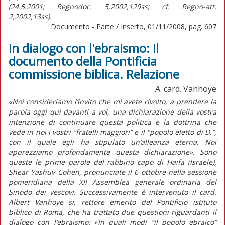
(24.5.2001; Regnodoc. 5,2002,129ss; cf. Regno-att.
2,2002,13ss).
Documento - Parte / Inserto, 01/11/2008, pag. 607
In dialogo con l'ebraismo: Il
documento della Pontificia
commissione biblica. Relazione
A. card. Vanhoye
«Noi consideriamo l’invito che mi avete rivolto, a prendere la
parola oggi qui davanti a voi, una dichiarazione della vostra
intenzione di continuare questa politica e la dottrina che
vede in noi i vostri “fratelli maggiori” e il "popolo eletto di D.”,
con il quale egli ha stipulato un’alleanza eterna. Noi
apprezziamo profondamente questa dichiarazione». Sono
queste le prime parole del rabbino capo di Haifa (Israele),
Shear Yashuv Cohen, pronunciate il 6 ottobre nella sessione
pomeridiana della XII Assemblea generale ordinaria del
Sinodo dei vescovi. Successivamente è intervenuto il card.
Albert Vanhoye si, rettore emerito del Pontificio istituto
biblico di Roma, che ha trattato due questioni riguardanti il
dialogo con l’ebraismo: «In quali modi “il popolo ebraico”