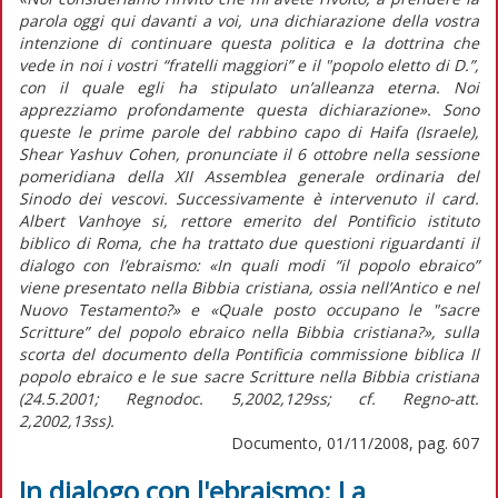
parola oggi qui davanti a voi, una dichiarazione della vostra
intenzione di continuare questa politica e la dottrina che
vede in noi i vostri “fratelli maggiori” e il "popolo eletto di D.”,
con il quale egli ha stipulato un’alleanza eterna. Noi
apprezziamo profondamente questa dichiarazione». Sono
queste le prime parole del rabbino capo di Haifa (Israele),
Shear Yashuv Cohen, pronunciate il 6 ottobre nella sessione
pomeridiana della XII Assemblea generale ordinaria del
Sinodo dei vescovi. Successivamente è intervenuto il card.
Albert Vanhoye si, rettore emerito del Pontificio istituto
biblico di Roma, che ha trattato due questioni riguardanti il
dialogo con l’ebraismo: «In quali modi “il popolo ebraico”
viene presentato nella Bibbia cristiana, ossia nell’Antico e nel
Nuovo Testamento?» e «Quale posto occupano le "sacre
Scritture” del popolo ebraico nella Bibbia cristiana?», sulla
scorta del documento della Pontificia commissione biblica Il
popolo ebraico e le sue sacre Scritture nella Bibbia cristiana
(24.5.2001; Regnodoc. 5,2002,129ss; cf. Regno-att.
2,2002,13ss).
Documento, 01/11/2008, pag. 607
In dialogo con l'ebraismo: La