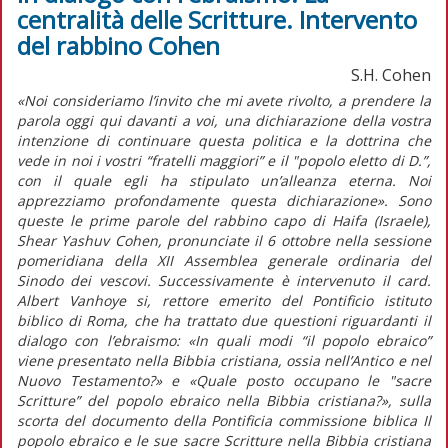
centralità delle Scritture. Intervento
del rabbino Cohen
S.H. Cohen
«Noi consideriamo l’invito che mi avete rivolto, a prendere la
parola oggi qui davanti a voi, una dichiarazione della vostra
intenzione di continuare questa politica e la dottrina che
vede in noi i vostri “fratelli maggiori” e il "popolo eletto di D.”,
con il quale egli ha stipulato un’alleanza eterna. Noi
apprezziamo profondamente questa dichiarazione». Sono
queste le prime parole del rabbino capo di Haifa (Israele),
Shear Yashuv Cohen, pronunciate il 6 ottobre nella sessione
pomeridiana della XII Assemblea generale ordinaria del
Sinodo dei vescovi. Successivamente è intervenuto il card.
Albert Vanhoye si, rettore emerito del Pontificio istituto
biblico di Roma, che ha trattato due questioni riguardanti il
dialogo con l’ebraismo: «In quali modi “il popolo ebraico”
viene presentato nella Bibbia cristiana, ossia nell’Antico e nel
Nuovo Testamento?» e «Quale posto occupano le "sacre
Scritture” del popolo ebraico nella Bibbia cristiana?», sulla
scorta del documento della Pontificia commissione biblica Il
popolo ebraico e le sue sacre Scritture nella Bibbia cristiana