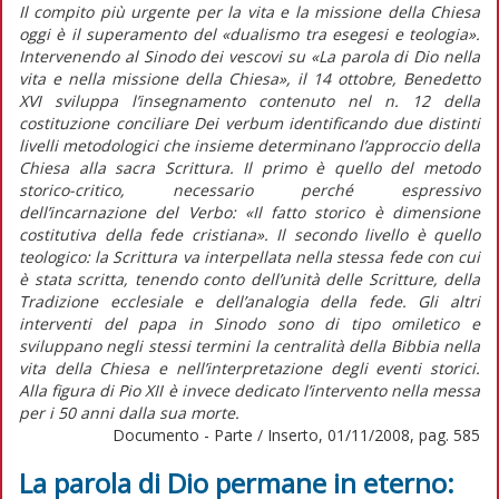
Il compito più urgente per la vita e la missione della Chiesa
oggi è il superamento del «dualismo tra esegesi e teologia».
Intervenendo al Sinodo dei vescovi su «La parola di Dio nella
vita e nella missione della Chiesa», il 14 ottobre, Benedetto
XVI sviluppa l’insegnamento contenuto nel n. 12 della
costituzione conciliare Dei verbum identificando due distinti
livelli metodologici che insieme determinano l’approccio della
Chiesa alla sacra Scrittura. Il primo è quello del metodo
storico-critico, necessario perché espressivo
dell’incarnazione del Verbo: «Il fatto storico è dimensione
costitutiva della fede cristiana». Il secondo livello è quello
teologico: la Scrittura va interpellata nella stessa fede con cui
è stata scritta, tenendo conto dell’unità delle Scritture, della
Tradizione ecclesiale e dell’analogia della fede. Gli altri
interventi del papa in Sinodo sono di tipo omiletico e
sviluppano negli stessi termini la centralità della Bibbia nella
vita della Chiesa e nell’interpretazione degli eventi storici.
Alla figura di Pio XII è invece dedicato l’intervento nella messa
per i 50 anni dalla sua morte.
Documento - Parte / Inserto, 01/11/2008, pag. 585
La parola di Dio permane in eterno: