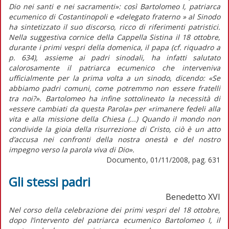
Dio nei santi e nei sacramenti»: così Bartolomeo I, patriarca
ecumenico di Costantinopoli e «delegato fraterno » al Sinodo
ha sintetizzato il suo discorso, ricco di riferimenti patristici.
Nella suggestiva cornice della Cappella Sistina il 18 ottobre,
durante i primi vespri della domenica, il papa (cf. riquadro a
p. 634), assieme ai padri sinodali, ha infatti salutato
calorosamente il patriarca ecumenico che interveniva
ufficialmente per la prima volta a un sinodo, dicendo: «Se
abbiamo padri comuni, come potremmo non essere fratelli
tra noi?». Bartolomeo ha infine sottolineato la necessità di
«essere cambiati da questa Parola» per «rimanere fedeli alla
vita e alla missione della Chiesa (...) Quando il mondo non
condivide la gioia della risurrezione di Cristo, ciò è un atto
d’accusa nei confronti della nostra onestà e del nostro
impegno verso la parola viva di Dio».
Documento, 01/11/2008, pag. 631
Gli stessi padri
Benedetto XVI
Nel corso della celebrazione dei primi vespri del 18 ottobre,
dopo l’intervento del patriarca ecumenico Bartolomeo I, il