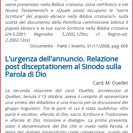
viene presentato nella Bibbia cristiana, ossia nell’Antico e nel
Nuovo Testamento?» e «Quale posto occupano le "sacre
Scritture” del popolo ebraico nella Bibbia cristiana?», sulla
scorta del documento della Pontificia commissione biblica Il
popolo ebraico e le sue sacre Scritture nella Bibbia cristiana
(24.5.2001; Regnodoc. 5,2002,129ss; cf. Regno-att.
2,2002,13ss).
Documento - Parte / Inserto, 01/11/2008, pag. 609
L'urgenza dell'annuncio. Relazione
post disceptationem al Sinodo sulla
Parola di Dio
Card. M. Ouellet
La seconda relazione del card. Ouellet, arcivescovo di
Québec, tenuta il 15 ottobre, aveva il compito di «presentare
una sintesi del dibattito» e una traccia per la discussione dei
gruppi linguistici. Tre le parti in cui è stata suddivisa: «Dio
parla e ascolta», «Parola di Dio, sacra Scrittura e Tradizione»
e «Parola di Dio, missione e dialogo». La prima presenta,
sotto il denominatore del Dio che si rivela nella Parola, il
tema del dialogo innanzitutto come conversione, quello dei