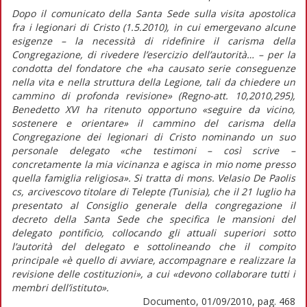
Dopo il comunicato della Santa Sede sulla visita apostolica
fra i legionari di Cristo (1.5.2010), in cui emergevano alcune
esigenze – la necessità di ridefinire il carisma della
Congregazione, di rivedere l’esercizio dell’autorità… – per la
condotta del fondatore che «ha causato serie conseguenze
nella vita e nella struttura della Legione, tali da chiedere un
cammino di profonda revisione» (Regno-att. 10,2010,295),
Benedetto XVI ha ritenuto opportuno «seguire da vicino,
sostenere e orientare» il cammino del carisma della
Congregazione dei legionari di Cristo nominando un suo
personale delegato «che testimoni – così scrive –
concretamente la mia vicinanza e agisca in mio nome presso
quella famiglia religiosa». Si tratta di mons. Velasio De Paolis
cs, arcivescovo titolare di Telepte (Tunisia), che il 21 luglio ha
presentato al Consiglio generale della congregazione il
decreto della Santa Sede che specifica le mansioni del
delegato pontificio, collocando gli attuali superiori sotto
l’autorità del delegato e sottolineando che il compito
principale «è quello di avviare, accompagnare e realizzare la
revisione delle costituzioni», a cui «devono collaborare tutti i
membri dell’istituto».
Documento, 01/09/2010, pag. 468