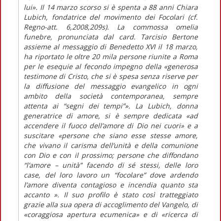
lui». Il 14 marzo scorso si è spenta a 88 anni Chiara
Lubich, fondatrice del movimento dei Focolari (cf.
Regno-att. 6,2008,209s). La commossa omelia
funebre, pronunciata dal card. Tarcisio Bertone
assieme al messaggio di Benedetto XVI il 18 marzo,
ha riportato le oltre 20 mila persone riunite a Roma
per le esequie al fecondo impegno della «generosa
testimone di Cristo, che si è spesa senza riserve per
la diffusione del messaggio evangelico in ogni
ambito della società contemporanea, sempre
attenta ai “segni dei tempi”». La Lubich, donna
generatrice di amore, si è sempre dedicata «ad
accendere il fuoco dell’amore di Dio nei cuori» e a
suscitare «persone che siano esse stesse amore,
che vivano il carisma dell’unità e della comunione
con Dio e con il prossimo; persone che diffondano
“l’amore – unità” facendo di sé stessi, delle loro
case, del loro lavoro un “focolare” dove ardendo
l’amore diventa contagioso e incendia quanto sta
accanto ». Il suo profilo è stato così tratteggiato
grazie alla sua opera di accoglimento del Vangelo, di
«coraggiosa apertura ecumenica» e di «ricerca di