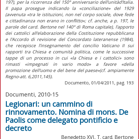
197), per la ricorrenza del 150° anniversario dell’unitàd’Italia.
Il papa prosegue indicando la «conciliazione» del 1929
(avvenuta «tra le istituzioni, non nel corpo sociale, dove fede
e cittadinanza non erano in conflitto»; cf. anche, a p. 197, le
parole del card. Bertone nel 140° di Roma capitale), l’apporto
dei cattolici all’elaborazione della Costituzione repubblicana
e l’Accordo di revisione del Concordato lateranense (1984),
che recepisce l’insegnamento del concilio Vaticano II sui
rapporti tra Chiesa e comunità politica, come le successive
tappe di un processo in cui «la Chiesa e i cattolici» sono
rimasti «impegnati in vario modo» a favore «della
promozione dell’uomo e del bene del paese»(cf. ampiamente
Regno-att. 6,2011,145).
Documento, 01/04/2011, pag. 193
Documenti, 2010-15
Legionari: un cammino di
rinnovamento. Nomina di mons. De
Paolis come delegato pontificio e
decreto
Benedetto XVI, T. card. Bertone