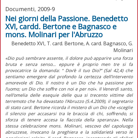
Documenti, 2009-9
Nei giorni della Passione. Benedetto
XVI, cardd. Bertone e Bagnasco e
mons. Molinari per l'Abruzzo
Benedetto XVI, T. card. Bertone, A. card. Bagnasco, G.
Molinari
«Dio può sembrare assente, il dolore può apparire una forza
bruta e senza senso… eppure è proprio men tre si fa
provocatrice la domanda: “ Dov’è il tuo Dio?” (Sal 42,4) che
sentiamo emergere dal profondo la certezza dell’intervento
amorevole di Dio. Il nostro è un Dio che ha passione per
l’uomo; un Dio che soffre con noi e per noi». Il Venerdì santo,
nell’omelia delle esequie delle qua si trecento vittime del
terremoto che ha devastato l’Abruzzo (5.4.2009), il segretario
di stato card. Bertone ricorda il mistero di un Dio che «sceglie
il silenzio per accasarsi tra le braccia di chi, soffrendo, si
sforza di tenere accesa la fiaccola della speranza». Nella
stessa celebrazione mons. Molinari, vescovo del capoluogo
abruzzese, invocano la preghiera e la solidarietà verso le