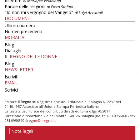
Riletture
di Mariapia Veladiano
Parole delle religioni
di Piero Stefani
"Io non mi vergogno del Vangelo"
di Luigi Accattoli
DOCUMENTI
Ultimo numero
Numeri precedenti
MORALIA
Blog
Dialoghi
IL REGNO DELLE DONNE
Blog
NEWSLETTER
Iscriviti
EMAIL
Scrivici
Editore
Il Regno srl
Registrazione del Tribunale di Bologna N. 2237 del
24.10.1957 Associato all’Unione Stampa Periodica Italiana
La testata usufruisce dei contributi diretti editoria d.lgs 70/2017
Direzione e redazione Via del Monte 5 40126 Bologna (Bo) tel 051 0956100 - fax
051 0956310
ilregno@ilregno.it
Note legali