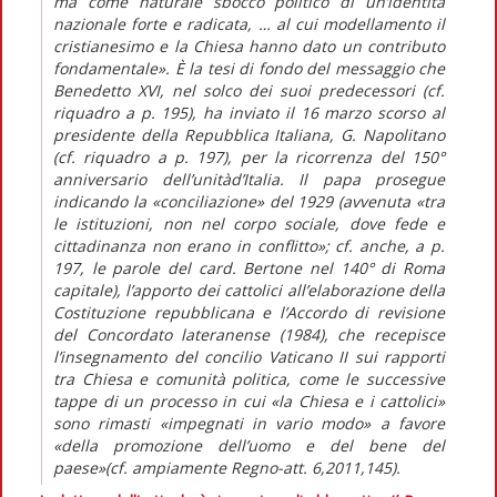
ma come naturale sbocco politico di un’identità
nazionale forte e radicata, … al cui modellamento il
cristianesimo e la Chiesa hanno dato un contributo
fondamentale». È la tesi di fondo del messaggio che
Benedetto XVI, nel solco dei suoi predecessori (cf.
riquadro a p. 195), ha inviato il 16 marzo scorso al
presidente della Repubblica Italiana, G. Napolitano
(cf. riquadro a p. 197), per la ricorrenza del 150°
anniversario dell’unitàd’Italia. Il papa prosegue
indicando la «conciliazione» del 1929 (avvenuta «tra
le istituzioni, non nel corpo sociale, dove fede e
cittadinanza non erano in conflitto»; cf. anche, a p.
197, le parole del card. Bertone nel 140° di Roma
capitale), l’apporto dei cattolici all’elaborazione della
Costituzione repubblicana e l’Accordo di revisione
del Concordato lateranense (1984), che recepisce
l’insegnamento del concilio Vaticano II sui rapporti
tra Chiesa e comunità politica, come le successive
tappe di un processo in cui «la Chiesa e i cattolici»
sono rimasti «impegnati in vario modo» a favore
«della promozione dell’uomo e del bene del
paese»(cf. ampiamente Regno-att. 6,2011,145).