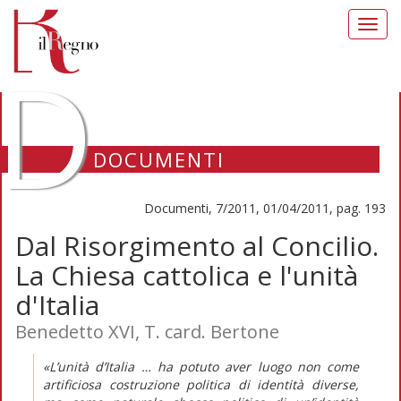
Toggl
navig
D
DOCUMENTI
Documenti, 7/2011, 01/04/2011, pag. 193
Dal Risorgimento al Concilio.
La Chiesa cattolica e l'unità
d'Italia
Benedetto XVI, T. card. Bertone
«L’unità d’Italia … ha potuto aver luogo non come
artificiosa costruzione politica di identità diverse,