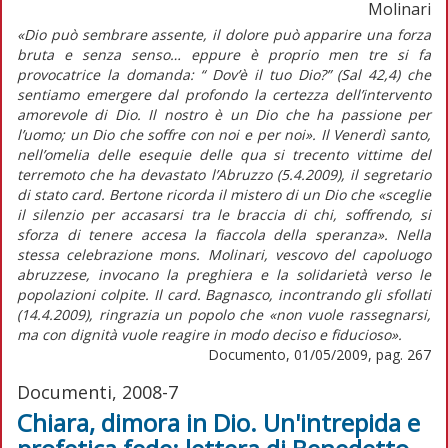
Molinari
«Dio può sembrare assente, il dolore può apparire una forza
bruta e senza senso… eppure è proprio men tre si fa
provocatrice la domanda: “ Dov’è il tuo Dio?” (Sal 42,4) che
sentiamo emergere dal profondo la certezza dell’intervento
amorevole di Dio. Il nostro è un Dio che ha passione per
l’uomo; un Dio che soffre con noi e per noi». Il Venerdì santo,
nell’omelia delle esequie delle qua si trecento vittime del
terremoto che ha devastato l’Abruzzo (5.4.2009), il segretario
di stato card. Bertone ricorda il mistero di un Dio che «sceglie
il silenzio per accasarsi tra le braccia di chi, soffrendo, si
sforza di tenere accesa la fiaccola della speranza». Nella
stessa celebrazione mons. Molinari, vescovo del capoluogo
abruzzese, invocano la preghiera e la solidarietà verso le
popolazioni colpite. Il card. Bagnasco, incontrando gli sfollati
(14.4.2009), ringrazia un popolo che «non vuole rassegnarsi,
ma con dignità vuole reagire in modo deciso e fiducioso».
Documento, 01/05/2009, pag. 267
Documenti, 2008-7
Chiara, dimora in Dio. Un'intrepida e