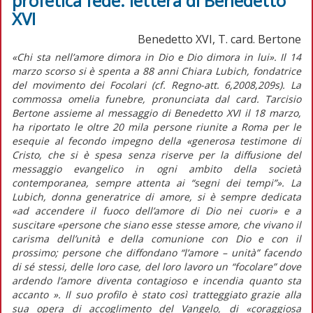
profetica fede: lettera di Benedetto
XVI
Benedetto XVI, T. card. Bertone
«Chi sta nell’amore dimora in Dio e Dio dimora in lui». Il 14
marzo scorso si è spenta a 88 anni Chiara Lubich, fondatrice
del movimento dei Focolari (cf. Regno-att. 6,2008,209s). La
commossa omelia funebre, pronunciata dal card. Tarcisio
Bertone assieme al messaggio di Benedetto XVI il 18 marzo,
ha riportato le oltre 20 mila persone riunite a Roma per le
esequie al fecondo impegno della «generosa testimone di
Cristo, che si è spesa senza riserve per la diffusione del
messaggio evangelico in ogni ambito della società
contemporanea, sempre attenta ai “segni dei tempi”». La
Lubich, donna generatrice di amore, si è sempre dedicata
«ad accendere il fuoco dell’amore di Dio nei cuori» e a
suscitare «persone che siano esse stesse amore, che vivano il
carisma dell’unità e della comunione con Dio e con il
prossimo; persone che diffondano “l’amore – unità” facendo
di sé stessi, delle loro case, del loro lavoro un “focolare” dove
ardendo l’amore diventa contagioso e incendia quanto sta
accanto ». Il suo profilo è stato così tratteggiato grazie alla
sua opera di accoglimento del Vangelo, di «coraggiosa