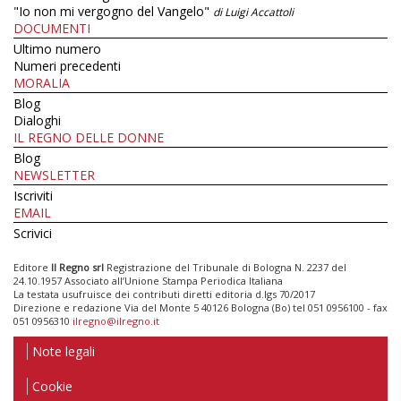
"Io non mi vergogno del Vangelo"
di Luigi Accattoli
DOCUMENTI
Ultimo numero
Numeri precedenti
MORALIA
Blog
Dialoghi
IL REGNO DELLE DONNE
Blog
NEWSLETTER
Iscriviti
EMAIL
Scrivici
Editore
Il Regno srl
Registrazione del Tribunale di Bologna N. 2237 del
24.10.1957 Associato all’Unione Stampa Periodica Italiana
La testata usufruisce dei contributi diretti editoria d.lgs 70/2017
Direzione e redazione Via del Monte 5 40126 Bologna (Bo) tel 051 0956100 - fax
051 0956310
ilregno@ilregno.it
Note legali
Cookie