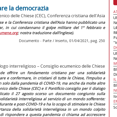
nare la democrazia
A
nico delle Chiese (CEC), Conferenza cristiana dell'Asia
U
se e la Conferenza cristiana dell’Asia hanno pubblicato una
N
ar
, in cui condannano il golpe militare del 1° febbraio e
Li
Ri
umene.org
; nostra traduzione dall’inglese).
Pa
Documento - Parte / Inserto, 01/04/2021, pag. 250
"I
D
U
N
M
ialogo interreligioso – Consiglio ecumenico delle Chiese
B
e offrire un fondamento cristiano per una solidarietà
Di
are e confermare, in cristiani di tutte le Chiese, l’impulso a
I
n solo dalla pandemia di COVID-19, ma anche da molte altre
B
ico delle Chiese (CEC) e il Pontificio consiglio per il dialogo
N
licato il 27 agosto scorso un documento congiunto sulla
Is
solidarietà interreligiosa al servizio di un mondo sofferente:
E
ni durante e post-COVID-19
e ha lo scopo di stimolare le Chiese
Sc
ortanza della solidarietà interreligiosa in un mondo colpito
 di rispondere a questa pandemia ci chiama ad accrescere