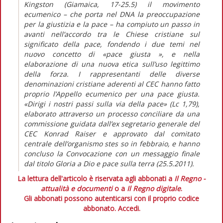
Kingston (Giamaica, 17-25.5) il movimento
ecumenico – che porta nel DNA la preoccupazione
per la giustizia e la pace – ha compiuto un passo in
avanti nell’accordo tra le Chiese cristiane sul
significato della pace, fondendo i due temi nel
nuovo concetto di «pace giusta », e nella
elaborazione di una nuova etica sull’uso legittimo
della forza. I rappresentanti delle diverse
denominazioni cristiane aderenti al CEC hanno fatto
proprio l’Appello ecumenico per una pace giusta.
«Dirigi i nostri passi sulla via della pace» (Lc 1,79),
elaborato attraverso un processo conciliare da una
commissione guidata dall’ex segretario generale del
CEC Konrad Raiser e approvato dal comitato
centrale dell’organismo stes so in febbraio, e hanno
concluso la Convocazione con un messaggio finale
dal titolo Gloria a Dio e pace sulla terra (25.5.2011).
La lettura dell'articolo è riservata agli abbonati a
Il Regno -
attualità e documenti
o a
Il Regno digitale
.
Gli abbonati possono autenticarsi con il proprio codice
abbonato.
Accedi.