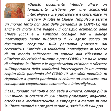
«Questo documento intende offrire un
fondamento cristiano per una solidarietà
interreligiosa che può ispirare e confermare, in
cristiani di tutte le Chiese, l’impulso a servire
un mondo ferito non solo dalla pandemia di COVID-19, ma
anche da molte altre piaghe».
Il Consiglio ecumenico delle
Chiese (CEC) e il Pontificio consiglio per il dialogo
interreligioso hanno pubblicato il 27 agosto scorso un
documento congiunto sulla pandemia provocata dal
coronavirus. S’intitola
La solidarietà interreligiosa al servizio
di un mondo sofferente: un appello alla riflessione e
all’azione dei cristiani durante e post-COVID-19
e ha lo scopo
di stimolare le Chiese e le organizzazioni cristiane a riflettere
sull’importanza della solidarietà interreligiosa in un mondo
colpito dalla pandemia del COVID-19.
«La sfida mondiale di
rispondere a questa pandemia ci chiama ad accrescere una
consapevole cooperazione ecumenica e interreligiosa».
Il CEC, fondato nel 1948 e con sede a Ginevra, collega più di
550 milioni di cristiani di 350 Chiese protestanti, anglicane,
ortodosse e vecchiocattoliche, e s’impegna a mettere in rete
le Chiese membri su progetti caritativi, sociali e di sviluppo.