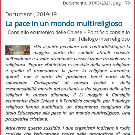
Documento, 01/03/2021, pag. 179
Documenti, 2019-19
La pace in un mondo multireligioso
Consiglio ecumenico delle Chiese – Pontificio consiglio
per il dialogo interreligioso
«Un aspetto peculiare che contraddistingue la
maggior parte dei conflitti attuali consiste
nell’evidente e a volte drammatica associazione tra violenza e
religione».
Eppure
«l’obiettivo essenziale della vera religione
è quello di promuovere la pace: la religione autentica,
quindi, non è parte del problema, bensì parte della
soluzione».
Consapevoli di questa realtà e della
«responsabilità morale dei cristiani»
e dei seguaci delle altre
religioni in questo dilemma, il 21 maggio il Consiglio
ecumenico delle Chiese e il Pontificio consiglio per il dialogo
religioso hanno pubblicato un documento congiunto dal
titolo
Educazione alla pace in un mondo multireligioso. Una
prospettiva cristiana.
Attraverso questo sussidio, i due organismi indicano il ruolo
cruciale che l’educazione svolge nella promozione di una