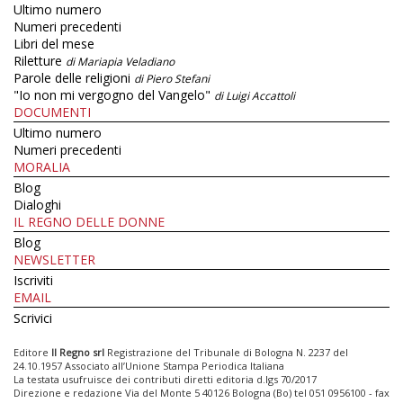
Ultimo numero
Numeri precedenti
Libri del mese
Riletture
di Mariapia Veladiano
Parole delle religioni
di Piero Stefani
"Io non mi vergogno del Vangelo"
di Luigi Accattoli
DOCUMENTI
Ultimo numero
Numeri precedenti
MORALIA
Blog
Dialoghi
IL REGNO DELLE DONNE
Blog
NEWSLETTER
Iscriviti
EMAIL
Scrivici
Editore
Il Regno srl
Registrazione del Tribunale di Bologna N. 2237 del
24.10.1957 Associato all’Unione Stampa Periodica Italiana
La testata usufruisce dei contributi diretti editoria d.lgs 70/2017
Direzione e redazione Via del Monte 5 40126 Bologna (Bo) tel 051 0956100 - fax