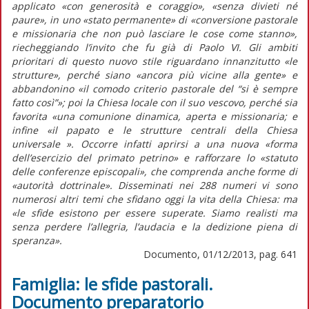
applicato «con generosità e coraggio», «senza divieti né
paure», in uno «stato permanente» di «conversione pastorale
e missionaria che non può lasciare le cose come stanno»,
riecheggiando l’invito che fu già di Paolo VI. Gli ambiti
prioritari di questo nuovo stile riguardano innanzitutto «le
strutture», perché siano «ancora più vicine alla gente» e
abbandonino «il comodo criterio pastorale del “si è sempre
fatto così”»; poi la Chiesa locale con il suo vescovo, perché sia
favorita «una comunione dinamica, aperta e missionaria; e
infine «il papato e le strutture centrali della Chiesa
universale ». Occorre infatti aprirsi a una nuova «forma
dell’esercizio del primato petrino» e rafforzare lo «statuto
delle conferenze episcopali», che comprenda anche forme di
«autorità dottrinale». Disseminati nei 288 numeri vi sono
numerosi altri temi che sfidano oggi la vita della Chiesa: ma
«le sfide esistono per essere superate. Siamo realisti ma
senza perdere l’allegria, l’audacia e la dedizione piena di
speranza».
Documento, 01/12/2013, pag. 641
Famiglia: le sfide pastorali.
Documento preparatorio