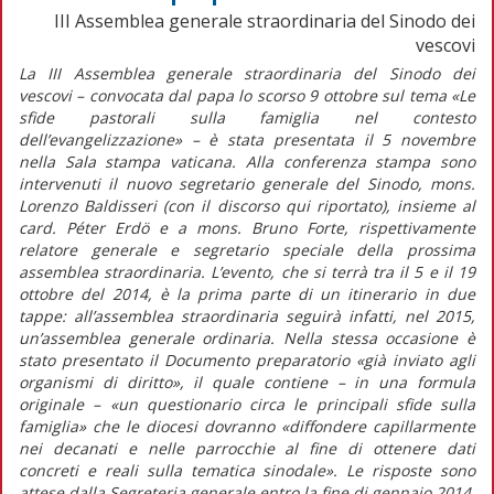
III Assemblea generale straordinaria del Sinodo dei
vescovi
La III Assemblea generale straordinaria del Sinodo dei
vescovi – convocata dal papa lo scorso 9 ottobre sul tema «Le
sfide pastorali sulla famiglia nel contesto
dell’evangelizzazione» – è stata presentata il 5 novembre
nella Sala stampa vaticana. Alla conferenza stampa sono
intervenuti il nuovo segretario generale del Sinodo, mons.
Lorenzo Baldisseri (con il discorso qui riportato), insieme al
card. Péter Erdö e a mons. Bruno Forte, rispettivamente
relatore generale e segretario speciale della prossima
assemblea straordinaria. L’evento, che si terrà tra il 5 e il 19
ottobre del 2014, è la prima parte di un itinerario in due
tappe: all’assemblea straordinaria seguirà infatti, nel 2015,
un’assemblea generale ordinaria. Nella stessa occasione è
stato presentato il Documento preparatorio «già inviato agli
organismi di diritto», il quale contiene – in una formula
originale – «un questionario circa le principali sfide sulla
famiglia» che le diocesi dovranno «diffondere capillarmente
nei decanati e nelle parrocchie al fine di ottenere dati
concreti e reali sulla tematica sinodale». Le risposte sono
attese dalla Segreteria generale entro la fine di gennaio 2014.