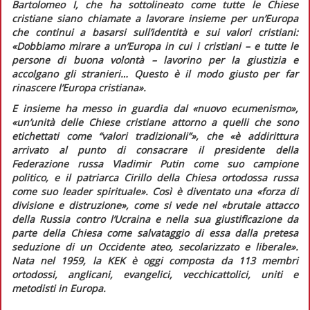
Bartolomeo I, che ha sottolineato come tutte le Chiese
cristiane siano chiamate a lavorare insieme per un’Europa
che continui a basarsi sull’identità e sui valori cristiani:
«Dobbiamo mirare a un’Europa in cui i cristiani – e tutte le
persone di buona volontà – lavorino per la giustizia e
accolgano gli stranieri… Questo è il modo giusto per far
rinascere l’Europa cristiana».
E insieme ha messo in guardia dal «nuovo ecumenismo»,
«un’unità delle Chiese cristiane attorno a quelli che sono
etichettati come “valori tradizionali”»
, che
«è addirittura
arrivato al punto di consacrare il presidente della
Federazione russa Vladimir Putin come suo campione
politico, e il patriarca Cirillo della Chiesa ortodossa russa
come suo leader spirituale».
Così è diventato una
«forza di
divisione e distruzione»
, come si vede nel
«brutale attacco
della Russia contro l’Ucraina e nella sua giustificazione da
parte della Chiesa come salvataggio di essa dalla pretesa
seduzione di un Occidente ateo, secolarizzato e liberale».
Nata nel 1959, la KEK è oggi composta da 113 membri
ortodossi, anglicani, evangelici, vecchicattolici, uniti e
metodisti in Europa.