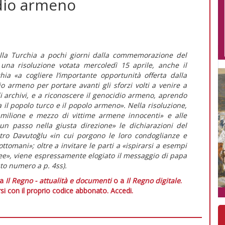
idio armeno
sulla Turchia a pochi giorni dalla commemorazione del
una risoluzione votata mercoledì 15 aprile, anche il
ia «a cogliere l’importante opportunità offerta dalla
armeno per portare avanti gli sforzi volti a venire a
li archivi, e a riconoscere il genocidio armeno, aprendo
ra il popolo turco e il popolo armeno». Nella risoluzione,
milione e mezzo di vittime armene innocenti» e alle
 «un passo nella giusta direzione» le dichiarazioni del
tro Davutoğlu «in cui porgono le loro condoglianze e
ttomani»; oltre a invitare le parti a «ispirarsi a esempi
opee», viene espressamente elogiato il messaggio di papa
sto numero a p. 4ss).
 a
Il Regno - attualità e documenti
o a
Il Regno digitale
.
si con il proprio codice abbonato.
Accedi.