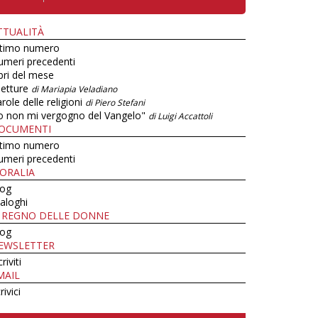
TTUALITÀ
ltimo numero
umeri precedenti
bri del mese
letture
di Mariapia Veladiano
role delle religioni
di Piero Stefani
o non mi vergogno del Vangelo"
di Luigi Accattoli
OCUMENTI
ltimo numero
umeri precedenti
ORALIA
log
aloghi
L REGNO DELLE DONNE
log
EWSLETTER
criviti
MAIL
rivici