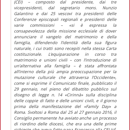
(CEI) – composto dal presidente, dai tre
vicepresidenti, dal segretario mons. Nunzio
Galantino e dai 25 vescovi tra presidenti delle
Conferenze episcopali regionali e presidenti delle
varie commissioni – «si è espressa la
consapevolezza della missione ecclesiale di dover
annunciare il vangelo del matrimonio e della
famiglia, difendendo l’identità della sua figura
naturale, i cui tratti sono recepiti nella stessa Carta
costituzionale. L’equiparazione in corso tra
matrimonio e unioni civili – con l’introduzione di
un’alternativa alla famiglia – è stata affrontata
all’interno della più ampia preoccupazione per la
mutazione culturale che attraversa l’Occidente»,
come si esprime il Comunicato finale, pubblicato il
29 gennaio, nel pieno del dibattito pubblico sul
disegno di legge n. 14 «Cirinnà» sulla disciplina
delle coppie di fatto e delle unioni civili, e il giorno
prima della manifestazione del «Family Day» a
Roma. Svoltosi a Roma dal 25 al 27 gennaio 2016, il
Consiglio permanente ha avviato anche un processo
di riordino delle diocesi, che era una delle prime
richieste che aveva fatto papa Francesco alla CEI (cf.