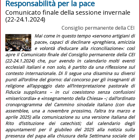
Responsabilità per la pace
Comunicato finale della sessione invernale
(22-24.1.2024)
Consiglio permanente della CEI
Mai come in questo tempo
«servono artigiani di
pace»
, capaci di declinare
«preghiera, amicizia
e volontà d’educare alla riconciliazione»
: così
apre il
Comunicato finale
del Consiglio permanente della CEI
(22-24.1.2024) che, pur avendo in calendario molti eventi
ecclesiali italiani e non solo, è partito da una riflessione sul
contesto internazionale. Di lì segue una disamina su diversi
punti all’ordine del giorno: dal concorso per gli insegnanti di
religione all’appoggio dato all’interpretazione pastorale di
Fiducia supplicans
– in cui coesistono senza confusioni
«misericordia»
e
«insegnamento della Chiesa» –
; dall’ordinato
cronoprogramma del Cammino sinodale italiano (con due
assemblee, una a novembre prossimo, l’altra tra marzo e
aprile 2025) alla comunicazione su una versione italiana del
Rito d’istituzione dei catechisti; dal calendario degli
appuntamenti per il giubileo del 2025 alla notizia sulla
presenza del papa alla chiusura della Settimana sociale dei