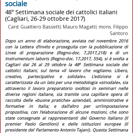
sociale
48° Settimana sociale dei cattolici italiani
(Cagliari, 26-29 ottobre 2017)
Card. Gualtiero Bassetti; Mauro Magatti; mons. Filippo
Santoro
Dopo un anno di elaborazione, avviata nel novembre 2016
con la
Lettera d’invito
e proseguita con la pubblicazione di
Linee di preparazione
(
Regno-doc.
7,2017,218) e di un
Instrumentum laboris
(
Regno-doc.
17,2017, 554), si è svolta a
a
Cagliari dal 26 al 29 ottobre la 48
Settimana sociale dei
cattolici italiani, sul tema «Il lavoro che vogliamo. Libero,
creativo, partecipativo e solidale».
L’edizione si è
caratterizzata da un lato per una metodologia «sinodale», sia
attraverso il lavoro preparatorio svoltosi in seminari nelle
diverse regioni italiane, sia tramite una capillare opera di
raccolta delle «buone pratiche» aziendali, amministrative e
formative in Italia; e dall’altro per un’impostazione
propositiva, con l’elaborazione di alcune mozioni, che sono
state consegnate ai rappresentanti del Governo italiano (il
premier
Paolo Gentiloni) e delle istituzioni europee (il
presidente del Parlamento Antonio Tajani). Questa Settimana