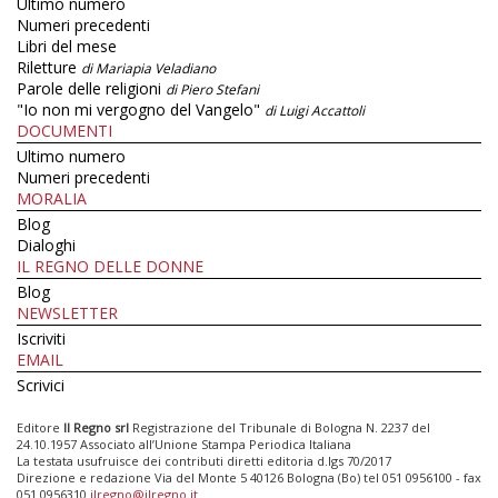
Ultimo numero
Numeri precedenti
Libri del mese
Riletture
di Mariapia Veladiano
Parole delle religioni
di Piero Stefani
"Io non mi vergogno del Vangelo"
di Luigi Accattoli
DOCUMENTI
Ultimo numero
Numeri precedenti
MORALIA
Blog
Dialoghi
IL REGNO DELLE DONNE
Blog
NEWSLETTER
Iscriviti
EMAIL
Scrivici
Editore
Il Regno srl
Registrazione del Tribunale di Bologna N. 2237 del
24.10.1957 Associato all’Unione Stampa Periodica Italiana
La testata usufruisce dei contributi diretti editoria d.lgs 70/2017
Direzione e redazione Via del Monte 5 40126 Bologna (Bo) tel 051 0956100 - fax
051 0956310
ilregno@ilregno.it