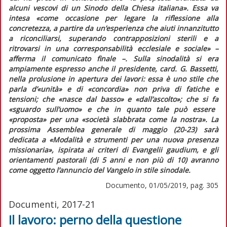
alcuni vescovi di un Sinodo della Chiesa italiana»
. Essa va
intesa
«come occasione per legare la riflessione alla
concretezza, a partire da un’esperienza che aiuti innanzitutto
a riconciliarsi, superando contrapposizioni sterili e a
ritrovarsi in una corresponsabilità ecclesiale e sociale»
–
afferma il comunicato finale –. Sulla sinodalità si era
ampiamente espresso anche il presidente, card. G. Bassetti,
nella prolusione in apertura dei lavori: essa è uno stile che
parla d’
«unità»
e di
«concordia»
non priva di fatiche e
tensioni; che
«nasce dal basso»
e
«dall’ascolto»
; che si fa
«sguardo sull’uomo»
e che in quanto tale può essere
«proposta»
per una
«società slabbrata come la nostra»
. La
prossima Assemblea generale di maggio (20-23) sarà
dedicata a «Modalità e strumenti per una nuova presenza
missionaria», ispirata ai criteri di
Evangelii gaudium,
e gli
orientamenti pastorali (di 5 anni e non più di 10) avranno
come oggetto l’annuncio del Vangelo in stile sinodale.
Documento, 01/05/2019, pag. 305
Documenti, 2017-21
Il lavoro: perno della questione