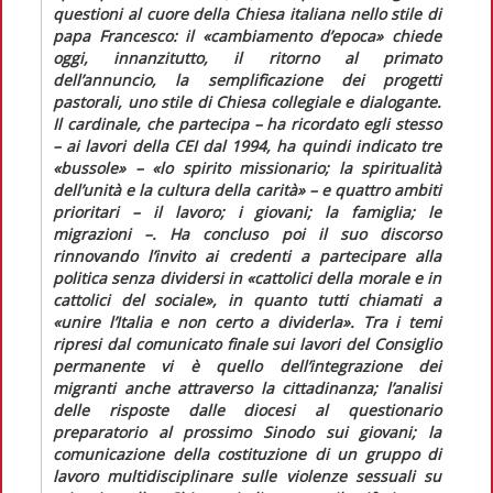
questioni al cuore della Chiesa italiana nello stile di
papa Francesco: il «cambiamento d’epoca» chiede
oggi, innanzitutto, il ritorno al primato
dell’annuncio, la semplificazione dei progetti
pastorali, uno stile di Chiesa collegiale e dialogante.
Il cardinale, che partecipa – ha ricordato egli stesso
– ai lavori della CEI dal 1994, ha quindi indicato tre
«bussole» –
«lo spirito missionario; la spiritualità
dell’unità e la cultura della carità»
– e quattro ambiti
prioritari – il lavoro; i giovani; la famiglia; le
migrazioni –. Ha concluso poi il suo discorso
rinnovando l’invito ai credenti a partecipare alla
politica senza dividersi in
«cattolici della morale e in
cattolici del sociale»,
in quanto tutti chiamati a
«unire l’Italia e non certo a dividerla».
Tra i temi
ripresi dal comunicato finale sui lavori del Consiglio
permanente vi è quello dell’integrazione dei
migranti anche attraverso la cittadinanza; l’analisi
delle risposte dalle diocesi al questionario
preparatorio al prossimo Sinodo sui giovani; la
comunicazione della costituzione di un gruppo di
lavoro multidisciplinare sulle violenze sessuali su