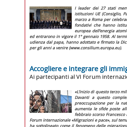
I leader dei 27 stati mem
istituzioni UE (Consiglio,
marzo a Roma per celebrare
fondativi che hanno isti
europea dell’energia atomi
ed entrarono in vigore il 1° gennaio 1958. Al termin
udienza dal papa, hanno adottato e firmato la
Dic
per gli anni a venire (www.consilium.europa.eu).
Accogliere e integrare gli immi
Ai partecipanti al VI Forum internaz
«
L’inizio di questo terzo m
Davanti a questo comples
preoccupazione per la nat
aumenta le sfide poste alla
febbraio scorso Francesco h
Forum internazionale «Migrazioni e pace», sul tema 
ha sottolineato come il fenomeno delle migrazion