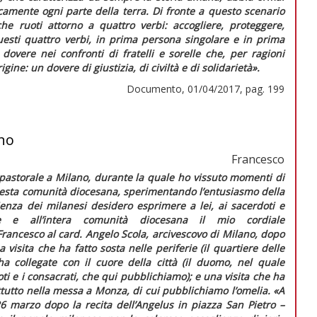
amente ogni parte della terra. Di fronte a questo scenario
he ruoti attorno a quattro verbi: accogliere, proteggere,
esti quattro verbi, in prima persona singolare e in prima
overe nei confronti di fratelli e sorelle che, per ragioni
origine: un
dovere
di
giustizia
, di
civiltà
e di
solidarietà».
Documento, 01/04/2017, pag. 199
ano
Francesco
a pastorale a Milano, durante la quale ho vissuto momenti di
sta comunità diocesana, sperimentando l’entusiasmo della
lienza dei milanesi desidero esprimere a lei, ai sacerdoti e
e e all’intera comunità diocesana il mio cordiale
Francesco al card. Angelo Scola, arcivescovo di Milano, dopo
visita che ha fatto sosta nelle periferie (il quartiere delle
ha collegate con il cuore della città (il duomo, nel quale
ti e i consacrati, che
qui
pubblichiamo); e una visita che ha
ttutto nella messa a Monza, di cui pubblichiamo l’omelia.
«A
26 marzo dopo la recita dell’
Angelus
in piazza San Pietro –