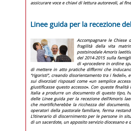
assicurare voce e chiavi di lettura autorevoli, al fi
Linee guida per la recezione del
Accompagnare le Chiese de
fragilità della vita matr
postsinodale
Amoris laetiti
del 2014-2015 sulla famigli
di
«procedere in ordine sp
di mettere in atto pratiche difformi che inducano 
“rigoristi”, creando disorientamento tra i fedeli»,
e
sui divorziati risposati come
«un semplice accesso
giustificasse questo accesso».
Con queste finalità
Italia a produrre un documento di questo tipo, h
delle
Linee guida per la recezione dell’
Amoris laet
che mortificherebbe la ricchezza del documento, 
operatori della pastorale familiare, ferma restand
L’itinerario di discernimento per le persone in si
di un sacerdote, un apposito servizio diocesano e d