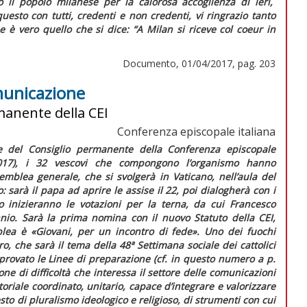
to il popolo milanese per la calorosa accoglienza di ieri,
esto con tutti, credenti e non credenti, vi ringrazio tanto
e è vero quello che si dice: “A Milan si riceve col coeur in
Documento, 01/04/2017, pag. 203
omunicazione
manente della CEI
Conferenza episcopale italiana
le del Consiglio permanente della Conferenza episcopale
.2017), i 32 vescovi che compongono l’organismo hanno
mblea generale, che si svolgerà in Vaticano, nell’aula del
 sarà il papa ad aprire le assise il 22, poi dialogherà con i
o inizieranno le votazioni per la terna, da cui Francesco
nio. Sarà la prima nomina con il nuovo Statuto della CEI,
blea è «Giovani, per un incontro di fede».
Uno dei fuochi
oro, che sarà il tema della 48ª Settimana sociale dei cattolici
pprovato le
Linee di preparazione
(cf. in
questo numero
a p.
zione di difficoltà che interessa il settore delle comunicazioni
oriale coordinato, unitario, capace d’integrare e valorizzare
sto di pluralismo ideologico e religioso, di strumenti con cui