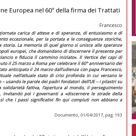
one Europea nel 60° della firma dei Trattati
Francesco
iornata carica di attese e di speranze, di entusiasmo e di
ento eccezionale, per la portata e le conseguenze storiche,
a storia. La memoria di quel giorno si unisce alle speranze
 popoli europei, che domandano di discernere il presente per
lancio e fiducia il cammino iniziato».
Il Vertice dei capi di
nuto il 25 marzo a Roma per celebrare il 60° anniversario dei
tato anticipato il 24 marzo dall’udienza con papa Francesco,
uale nell’attuale stato di crisi profonda in cui versano le
– usando le parole dei padri fondatori dell’UE – i pilastri su
a solidarietà fattiva, l’apertura al mondo, il perseguimento
. Invitando poi i governanti a
«discernere le strade della
 sì che i passi significativi fin qui compiuti non abbiano a
Documento, 01/04/2017, pag. 193