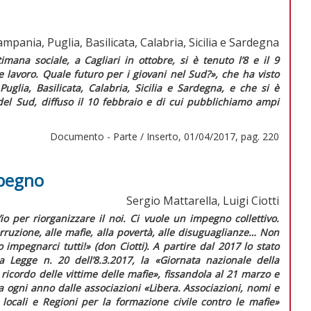
mpania, Puglia, Basilicata, Calabria, Sicilia e Sardegna
imana sociale, a Cagliari in ottobre, si è tenuto l’8 e il 9
 lavoro. Quale futuro per i giovani nel Sud?», che ha visto
uglia, Basilicata, Calabria, Sicilia e Sardegna, e che si è
 del Sud,
diffuso il 10 febbraio e di cui pubblichiamo ampi
Documento - Parte / Inserto, 01/04/2017, pag. 220
mpegno
Sergio Mattarella, Luigi Ciotti
’io per riorganizzare il noi. Ci vuole un impegno collettivo.
ruzione, alle mafie, alla povertà, alle disuguaglianze… Non
o impegnarci tutti!»
(don Ciotti)
.
A partire dal 2017 lo stato
 la Legge n. 20 dell’8.3.2017, la «Giornata nazionale della
icordo delle vittime delle mafie», fissandola al 21 marzo e
a ogni anno dalle associazioni «Libera. Associazioni, nomi e
locali e Regioni per la formazione civile contro le mafie»