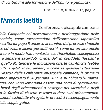
ne di contribuire alla formazione dell’opinione pubblica».
Documento, 01/04/2017, pag. 210
l’Amoris laetitia
Conferenza episcopale campana
lla Campania nel discernimento e nell’integrazione delle
imoniale, come raccomandato dall’esortazione tapostolica
a
scritta da papa Francesco al termine del processo sinodale
a; ed evitare alcuni possibili rischi, come da un lato quello
arso o in modo frammentario, con l’inevitabile conseguenza
a separare sacerdoti, dividendoli in cosiddetti “lassisti” e
 quello d’intendere le indicazioni offerte dall’
Amoris laetitia
 “allargato” ai sacramenti, o come se qualsiasi situazione
 i vescovi della Conferenza episcopale campana, la prima in
anno approvato il 30 gennaio 2017, e pubblicato l’8 marzo,
itia
,
che
«non intendono essere una sorta di “prontuario”,
bensì degli orientamenti a sostegno dei sacerdoti e degli
o la facoltà di ciascun vescovo di dare suoi orientamenti»
.
tuazioni cosiddette «irregolari» prevedrà l’accompagnamento
elle coppie-guida.
Documento, 01/04/2017, pag. 214