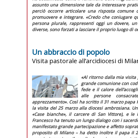
assunto una dimensione tale da interessare pratic
perciò occorre articolare una risposta comune c
promuovere e integrare. «
Credo che coniugare qu
persona plurale, rappresenti oggi un dovere, un d
diverse, sono forzati a lasciare il proprio luogo di 
Un abbraccio di popolo
Visita pastorale all’arcidiocesi di Mil
«Al ritorno dalla mia visit
grande comunione con code
fede e il calore dell’accog
alle persone consacrat
apprezzamento».
Così ha scritto il 31 marzo papa 
la visita del 25 marzo alla diocesi ambrosiana. Una 
«Case bianche», il carcere di San Vittore), e le 
Francesco ha tenuto un lungo dialogo con i sacerdo
manifestato grande partecipazione e affetto sopra
proposito di Milano
– ha detto inoltre il papa il 