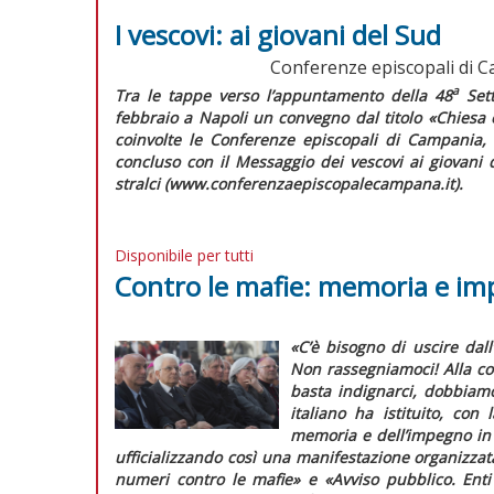
I vescovi: ai giovani del Sud
Conferenze episcopali di Ca
a
Tra le tappe verso l’appuntamento della 48
Sett
febbraio a Napoli un convegno dal titolo «Chiesa e
coinvolte le Conferenze episcopali di Campania, P
concluso con il
Messaggio dei vescovi ai giovani
stralci (www.conferenzaepiscopalecampana.it).
Disponibile per tutti
Contro le mafie: memoria e i
«C’è bisogno di uscire dall
Non rassegniamoci! Alla cor
basta indignarci, dobbiam
italiano ha istituito, con
memoria e dell’impegno in r
ufficializzando così una manifestazione organizzat
numeri contro le mafie» e «Avviso pubblico. Enti 