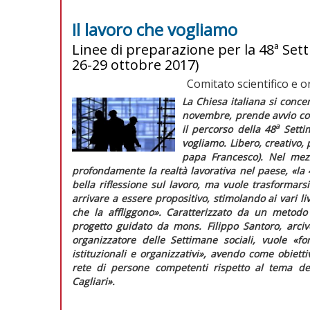
Il lavoro che vogliamo
Linee di preparazione per la 48ª Settim
26-29 ottobre 2017)
Comitato scientifico e or
La Chiesa italiana si conce
novembre, prende avvio con
a
il percorso della 48
Settim
vogliamo. Libero, creativo, p
papa Francesco).
Nel mezz
profondamente la realtà lavorativa nel paese,
«la 
bella riflessione sul lavoro, ma vuole trasformars
arrivare a essere propositivo, stimolando ai vari liv
che la affliggono».
Caratterizzato da un metodo 
progetto guidato da mons. Filippo Santoro, arciv
organizzatore delle Settimane sociali, vuole
«fo
istituzionali e organizzativi»
, avendo come obietti
rete di persone competenti rispetto al tema de
Cagliari».