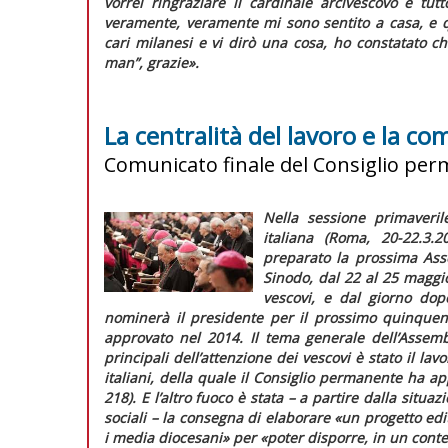
vorrei ringraziare il cardinale arcivescovo e tut
veramente, veramente mi sono sentito a casa, e qu
cari milanesi e vi dirò una cosa, ho constatato ch
man”, grazie».
La centralità del lavoro e la c
Comunicato finale del Consiglio per
Nella sessione primaveri
italiana (Roma, 20-22.3
preparato la prossima Asse
Sinodo, dal 22 al 25 maggio:
vescovi, e dal giorno dop
nominerà il presidente per il prossimo quinquen
approvato nel 2014. Il tema generale dell’Assem
principali dell’attenzione dei vescovi è stato il lav
italiani, della quale il Consiglio permanente ha a
218). E l’altro fuoco è stata – a partire dalla situa
sociali – la consegna di elaborare
«un progetto edit
i media diocesani»
per
«poter disporre, in un conte