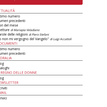
TTUALITÀ
ltimo numero
umeri precedenti
bri del mese
letture
di Mariapia Veladiano
role delle religioni
di Piero Stefani
o non mi vergogno del Vangelo"
di Luigi Accattoli
OCUMENTI
ltimo numero
umeri precedenti
ORALIA
log
aloghi
L REGNO DELLE DONNE
log
EWSLETTER
criviti
MAIL
rivici