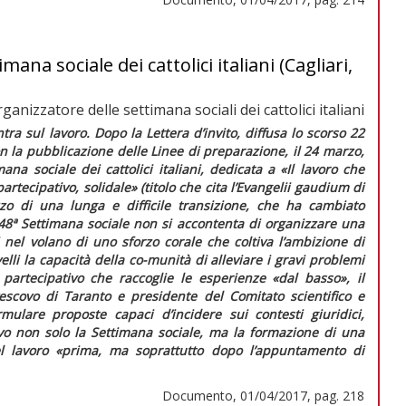
ana sociale dei cattolici italiani (Cagliari,
ganizzatore delle settimana sociali dei cattolici italiani
ntra sul lavoro. Dopo la
Lettera d’invito,
diffusa lo scorso 22
 la pubblicazione delle Linee di preparazione, il 24 marzo,
ana sociale dei cattolici italiani, dedicata a «Il lavoro che
artecipativo, solidale» (titolo che cita l’
Evangelii gaudium
di
o di una lunga e difficile transizione, che ha cambiato
48ª Settimana sociale non si accontenta di organizzare una
i nel volano di uno sforzo corale che coltiva l’ambizione di
elli la capacità della co-munità di alleviare i gravi problemi
partecipativo che raccoglie le esperienze «dal basso», il
escovo di Taranto e presidente del Comitato scientifico e
rmulare proposte capaci d’incidere sui contesti giuridici,
vo non solo la Settimana sociale, ma la formazione di una
l lavoro
«prima, ma soprattutto dopo l’appuntamento di
Documento, 01/04/2017, pag. 218