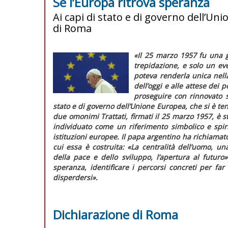
Se l’Europa ritrova speranza
Ai capi di stato e di governo dell’Uni
di Roma
«Il 25 marzo 1957 fu una g
trepidazione, e solo un ev
poteva renderla unica nell
dell’oggi e alle attese dei
proseguire con rinnovato s
stato e di governo dell’Unione Europea, che si è te
due omonimi Trattati, firmati il 25 marzo 1957, è s
individuato come un riferimento simbolico e spirit
istituzioni europee.
Il papa argentino ha richiamato 
cui essa è costruita:
«La centralità dell’uomo, un
della pace e dello sviluppo, l’apertura al futuro»
speranza, identificare i percorsi concreti per far
disperdersi»
.
Dichiarazione di Roma