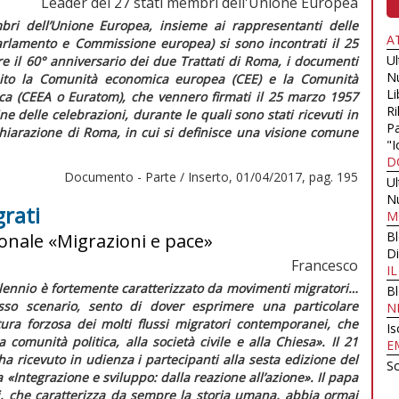
Leader dei 27 stati membri dell'Unione Europea
bri dell’Unione Europea, insieme ai rappresentanti delle
A
 Parlamento e Commissione europea) si sono incontrati il 25
U
 il 60° anniversario dei due Trattati di Roma, i documenti
N
tuito la Comunità economica europea (CEE) e la Comunità
Li
ca (CEEA o Euratom), che vennero firmati il 25 marzo 1957
Ri
e delle celebrazioni, durante le quali sono stati ricevuti in
Pa
hiarazione di Roma,
in cui si definisce una visione comune
"I
D
Documento - Parte / Inserto, 01/04/2017, pag. 195
U
N
grati
M
B
ionale «Migrazioni e pace»
Di
Francesco
I
illennio è fortemente caratterizzato da movimenti migratori
…
B
so scenario, sento di dover esprimere una particolare
N
ura forzosa dei molti flussi migratori contemporanei, che
Is
 comunità politica, alla società civile e alla Chiesa
». Il 21
E
a ricevuto in udienza i partecipanti alla sesta edizione del
Sc
«Integrazione e sviluppo: dalla reazione all’azione». Il papa
i, che caratterizza da sempre la storia umana, abbia ormai