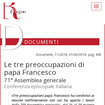
Toggl
navig
D
DOCUMENTI
Documenti, 11/2018, 01/06/2018, pag. 368
Le tre preoccupazioni di
papa Francesco
71° Assemblea generale
Conferenza episcopale italiana
«Tre preoccupazioni papa Francesco ha condiviso ai
vescovi nell’intervento con cui ha aperto i lavori
della 71ª Assemblea generale»
, dal 21 al 24 maggio