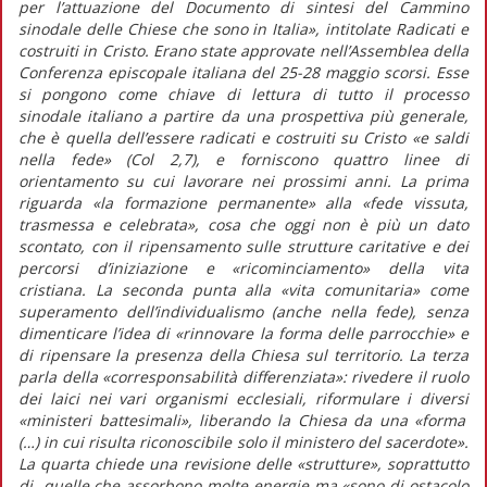
per l’attuazione del Documento di sintesi del Cammino
sinodale delle Chiese che sono in Italia»
, intitolate
Radicati e
costruiti in Cristo.
Erano state approvate nell’Assemblea della
Conferenza episcopale italiana del 25-28 maggio scorsi. Esse
si pongono come chiave di lettura di tutto il processo
sinodale italiano a partire da una prospettiva più generale,
che è quella dell’essere radicati e costruiti su Cristo «e saldi
nella fede» (Col 2,7), e forniscono quattro linee di
orientamento su cui lavorare nei prossimi anni. La prima
riguarda
«la formazione permanente»
alla
«fede vissuta,
trasmessa e celebrata»,
cosa che oggi non è più un dato
scontato, con il ripensamento sulle strutture caritative e dei
percorsi d’iniziazione e «ricominciamento» della vita
cristiana. La seconda punta alla
«vita comunitaria»
come
superamento dell’individualismo (anche nella fede), senza
dimenticare l’idea di
«rinnovare la forma delle parrocchie»
e
di ripensare la presenza della Chiesa sul territorio. La terza
parla della
«corresponsabilità differenziata»
: rivedere il ruolo
dei laici nei vari organismi ecclesiali, riformulare i diversi
«ministeri battesimali»,
liberando la Chiesa da una
«forma
(…) in cui risulta riconoscibile solo il ministero del sacerdote».
La quarta chiede una revisione delle «strutture», soprattutto
di quelle che assorbono molte energie ma
«sono di ostacolo