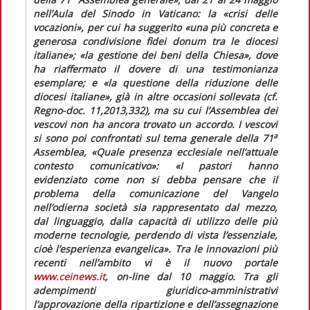
nell’Aula del Sinodo in Vaticano: la
«crisi delle
vocazioni»
, per cui ha suggerito
«una più concreta e
generosa condivisione
fidei donum
tra le diocesi
italiane»
;
«la gestione dei beni della Chiesa»
, dove
ha riaffermato il dovere di una testimonianza
esemplare; e
«la questione della riduzione delle
diocesi italiane»
, già in altre occasioni sollevata (cf.
Regno-doc.
11,2013,332), ma su cui l’Assemblea dei
vescovi non ha ancora trovato un accordo.
I vescovi
a
si sono poi confrontati sul tema generale della 71
Assemblea, «Quale presenza ecclesiale nell’attuale
contesto comunicativo»:
«I pastori hanno
evidenziato come non si debba pensare che il
problema della comunicazione del Vangelo
nell’odierna società sia rappresentato dal mezzo,
dal linguaggio, dalla capacità di utilizzo delle più
moderne tecnologie, perdendo di vista l’essenziale,
cioè l’esperienza evangelica».
Tra le innovazioni più
recenti nell’ambito vi è il nuovo portale
www.ceinews.it
, on-line dal 10 maggio.
Tra gli
adempimenti giuridico-amministrativi
l’approvazione della ripartizione e dell’assegnazione