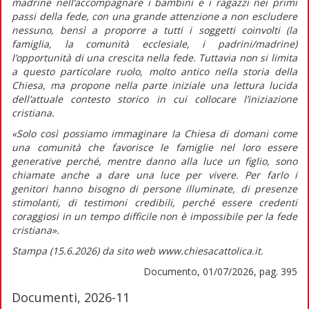
madrine nell’accompagnare i bambini e i ragazzi nei primi
passi della fede, con una grande attenzione a non escludere
nessuno, bensì a proporre a tutti i soggetti coinvolti (la
famiglia, la comunità ecclesiale, i padrini/madrine)
l’opportunità di una crescita nella fede. Tuttavia non si limita
a questo particolare ruolo, molto antico nella storia della
Chiesa, ma propone nella parte iniziale una lettura lucida
dell’attuale contesto storico in cui collocare l’iniziazione
cristiana.
«Solo così possiamo immaginare la Chiesa di domani come
una comunità che favorisce le famiglie nel loro essere
generative perché, mentre
danno alla luce
un figlio, sono
chiamate anche a
dare una luce
per vivere. Per farlo i
genitori hanno bisogno di persone illuminate, di presenze
stimolanti, di testimoni credibili, perché essere credenti
coraggiosi in un tempo difficile non è impossibile per la fede
cristiana».
Stampa (15.6.2026) da sito web www.chiesacattolica.it.
Documento, 01/07/2026, pag. 395
Documenti, 2026-11