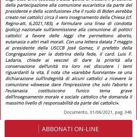
della partecipazione alla comunione eucaristica da parte del
presidente e della «confusione» che il ruolo di Biden avrebbe
creato nei cattolici circa il vero insegnamento della Chiesa (cf.
Regno-att.
6,2021,183), e formulare una linea di condotta
(
policy
) nazionale sull’ammissione alla comunione di politici
cattolici a favore delle leggi che permettono aborto,
eutanasia o altri mali morali. Con una lettera datata 7 maggio
al presidente della USCCB José Gomez, il prefetto della
Congregazione per la dottrina della fede, il card. Luis F.
Ladaria, chiede ai vescovi di dare la priorità alla
conservazione dell’unità tra loro nel discutere i temi
riguardanti la vita. E nota che
«sarebbe fuorviante»
se una
dichiarazione sull’indegnità di alcuni cattolici a ricevere la
comunione
«dovesse dare l’impressione che solo l’aborto e
l’eutanasia costituiscono l’unico tema grave
dell’insegnamento morale e sociale cattolico che domanda il
massimo livello di responsabilità da parte dei cattolici»
.
Documento, 01/06/2021, pag. 346
ABBONATI ON-LINE