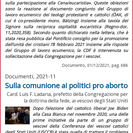
sulla partecipazione alla Cena/eucaristia»
. Queste obiezioni
sono la reazione al documento congiunto del Gruppo di
lavoro ecumenico dei teologi protestanti e cattolici (ÖAK, di
cui è co-presidente mons. Bätzing)
Insieme alla tavola del
Signore
sulla reciproca ospitalità eucaristica (
Regno-doc.
11,2020,358). Secondo quanto dichiarato nella lettera, che è
stata resa pubblica dal Pontificio consiglio per la promozione
dell’unità dei cristiani l’8 febbraio 2021 insieme alle risposte
del Gruppo di lavoro ecumenico, la CDF è intervenuta su
sollecitazione della Congregazione per i vescovi.
Documento, 01/12/2021, pag. 686
Documenti, 2021-11
Sulla comunione ai politici pro aborto
Card. Luis F. Ladaria, prefetto della Congregazione per
la dottrina della fede, ai vescovi degli Stati Uniti
Dopo l’elezione del cattolico
liberal
Joe Biden
alla Casa Bianca nel novembre 2020, una delle
prime iniziative da parte di un gruppo di
vescovi della Conferenza dei vescovi cattolici
degli Stati Uniti (USCCB) è stata quella di trattare il problema