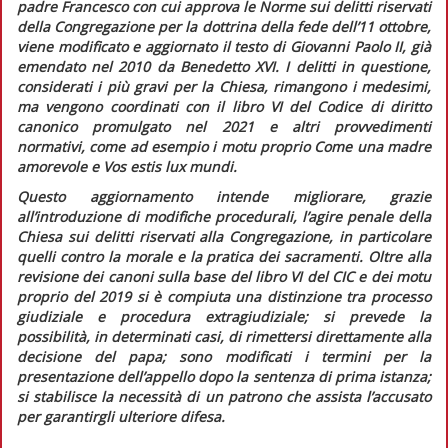
padre Francesco con cui approva le Norme sui delitti riservati
della Congregazione per la dottrina della fede
dell’11 ottobre,
viene modificato e aggiornato il testo di Giovanni Paolo II, già
emendato nel 2010 da Benedetto XVI. I delitti in questione,
considerati i più gravi per la Chiesa, rimangono i medesimi,
ma vengono coordinati con il libro VI del
Codice di diritto
canonico
promulgato nel 2021 e altri provvedimenti
normativi, come ad esempio i motu proprio
Come una madre
amorevole
e
Vos estis lux mundi
.
Questo aggiornamento intende migliorare, grazie
all’introduzione di modifiche procedurali, l’agire penale della
Chiesa sui delitti riservati alla Congregazione, in particolare
quelli contro la morale e la pratica dei sacramenti. Oltre alla
revisione dei canoni sulla base del libro VI del
CIC
e dei motu
proprio del 2019 si è compiuta una distinzione tra processo
giudiziale e procedura extragiudiziale; si prevede la
possibilità, in determinati casi, di rimettersi direttamente alla
decisione del papa; sono modificati i termini per la
presentazione dell’appello dopo la sentenza di prima istanza;
si stabilisce la necessità di un patrono che assista l’accusato
per garantirgli ulteriore difesa.