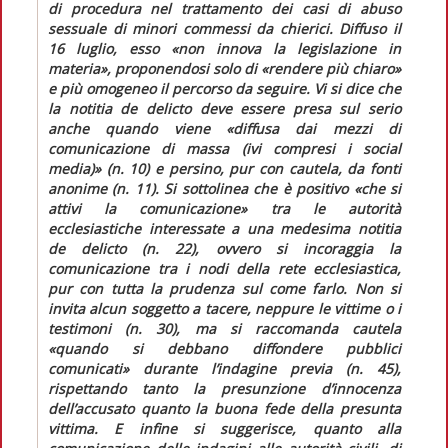
di procedura nel trattamento dei casi di abuso
sessuale di minori commessi da chierici.
Diffuso il
16 luglio, esso «
non innova la legislazione in
materia
», proponendosi solo di «
rendere più chiaro
»
e più omogeneo il percorso da seguire. Vi si dice che
la
notitia de delicto
deve essere presa sul serio
anche quando viene «
diffusa dai mezzi di
comunicazione di massa (ivi compresi i
social
media
)
» (n. 10) e persino, pur con cautela, da fonti
anonime (n. 11). Si sottolinea che è positivo «
che si
attivi la comunicazione
» tra le autorità
ecclesiastiche interessate a una medesima
notitia
de delicto
(n. 22), ovvero si incoraggia la
comunicazione tra i nodi della rete ecclesiastica,
pur con tutta la prudenza sul
come
farlo. Non si
invita alcun soggetto a tacere, neppure le vittime o i
testimoni (n. 30), ma si raccomanda cautela
«
quando si debbano diffondere pubblici
comunicati
» durante l’indagine previa (n. 45),
rispettando tanto la presunzione d’innocenza
dell’accusato quanto la buona fede della presunta
vittima. E infine si suggerisce, quanto alla