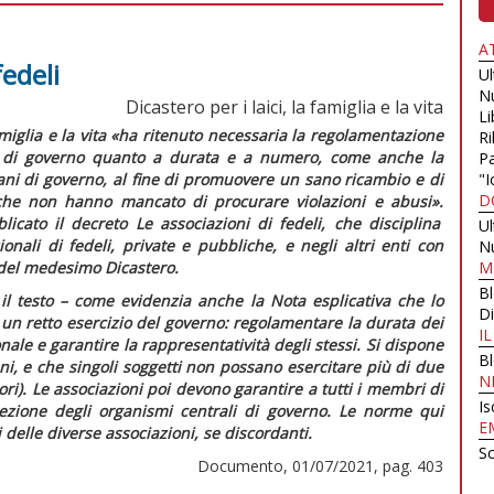
A
fedeli
U
N
Dicastero per i laici, la famiglia e la vita
Li
amiglia e la vita
«ha ritenuto necessaria la regolamentazione
Ri
e di governo quanto a durata e a numero, come anche la
Pa
ani di governo, al fine di promuovere un sano ricambio e di
"I
D
che non hanno mancato di procurare violazioni e abusi».
licato il decreto
Le associazioni di fedeli,
che disciplina
U
ionali di fedeli, private e pubbliche, e negli altri enti con
N
a del medesimo Dicastero.
M
B
 il testo – come evidenzia anche la
Nota esplicativa
che lo
Di
un retto esercizio del governo: regolamentare la durata dei
I
nale e garantire la rappresentatività degli stessi. Si dispone
B
i, e che singoli soggetti non possano esercitare più di due
N
ri). Le associazioni poi devono garantire a tutti i membri di
Is
elezione degli organismi centrali di governo. Le norme qui
E
 delle diverse associazioni, se discordanti.
Sc
Documento, 01/07/2021, pag. 403