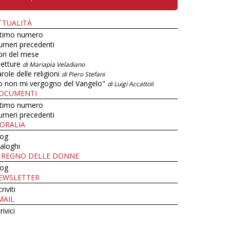
TTUALITÀ
ltimo numero
umeri precedenti
bri del mese
letture
di Mariapia Veladiano
role delle religioni
di Piero Stefani
o non mi vergogno del Vangelo"
di Luigi Accattoli
OCUMENTI
ltimo numero
umeri precedenti
ORALIA
log
aloghi
L REGNO DELLE DONNE
log
EWSLETTER
criviti
MAIL
rivici