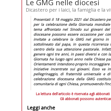
Le GMG nelle diocesi
Dicastero per i laici, la famiglia e la vi
Presentati il 18 maggio 2021 dal Dicastero per i
per la celebrazione della Giornata mondiale 
tema affrontato nel Sinodo sui giovani de
diocesane possono essere occasione per comu
invitate a celebrare la GMG nel giorno in c
sottolineato dal papa, in questa ricorrenza l
centro della sua attenzione pastorale. Infatt
genere ogni tre anni, in paesi diversi e con l
Giornata ha luogo ogni anno nelle Chiese par
Orientamenti
intendono proprio incoraggiare l
iniziative incentrate sui giovani. Esso va 
pellegrinaggio, di fraternità universale e 
celebrazione diocesana della GMG costituis
comunitaria di ogni Chiesa, promuovendo l’inco
La lettura dell'articolo è riservata agli abbonati
Gli abbonati possono autenticar
Leggi anche