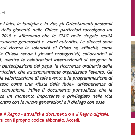
ta
 laici, la famiglia e la vita, gli
Orientamenti pastorali
della gioventù nelle Chiese particolari
raccolgono un
l 2018 e affermano che le GMG nelle singole realtà
nicare generosità e valori autentici. Le diocesi sono
ui ricorre la solennità di Cristo re, affinché, come
a Chiesa renda i giovani protagonisti, collocandoli al
i, mentre le celebrazioni internazionali si tengono in
a partecipazione del papa, la ricorrenza ordinaria della
ticolari, che autonomamente organizzano l’evento. Gli
a valorizzazione di tale evento e la programmazione di
inteso come una «festa della fede», un’esperienza di
di comunione. Infine il documento puntualizza che la
ce un momento importante e privilegiato nella vita
ntro con le nuove generazioni e il dialogo con esse.
 a
Il Regno - attualità e documenti
o a
Il Regno digitale
.
si con il proprio codice abbonato.
Accedi.