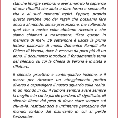
stanche liturgie sembrano aver smarrito la sapienza
di una ritualità che aiuta a dare forma e senso alla
vita e ai suoi momenti topici. Eppure, proprio
questo sarebbe uno dei regali che possiamo fare
ancora al mondo, senza presunzione, ma coltivando
quel che a nostra volta abbiamo ricevuto e che
siamo chiamati a trasmettere: “Fate questo in
memoria di me”».
L’8 settembre è uscita la prima
lettera pastorale di mons. Domenico Pompili alla
Chiesa di Verona, dove è vescovo da poco più di un
anno. Il documento introduce il fondamentale tema
del silenzio, su cui la Chiesa di Verona è invitata a
riflettere.
Il silenzio, proattivo e contemplativo insieme, è il
mezzo per ritrovare un atteggiamento pratico
diverso e capovolgere il nostro sguardo sulla realtà.
In un mondo in cui il rumore sembra avere sempre
la meglio e in cui le parole perdono di significato,
«il
silenzio libera dal peso di dover stare sempre sul
chi-va-là, restituendoci a un’intensa percezione del
mondo, lontano dal disincanto in cui si perde
l’orizzonte».