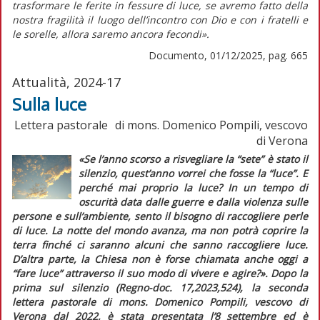
trasformare le ferite in fessure di luce, se avremo fatto della
nostra fragilità il luogo dell’incontro con Dio e con i fratelli e
le sorelle, allora saremo ancora fecondi».
Documento, 01/12/2025, pag. 665
Attualità, 2024-17
Sulla luce
Lettera pastorale di mons. Domenico Pompili, vescovo
di Verona
«Se l’anno scorso a risvegliare la “sete” è stato il
silenzio, quest’anno vorrei che fosse la “luce”. E
perché mai proprio la luce? In un tempo di
oscurità data dalle guerre e dalla violenza sulle
persone e sull’ambiente, sento il bisogno di raccogliere perle
di luce. La notte del mondo avanza, ma non potrà coprire la
terra finché ci saranno alcuni che sanno raccogliere luce.
D’altra parte, la Chiesa non è forse chiamata anche oggi a
“fare luce” attraverso il suo modo di vivere e agire?».
Dopo la
prima sul silenzio (
Regno-doc.
17,2023,524), la seconda
lettera pastorale di mons. Domenico Pompili, vescovo di
Verona dal 2022, è stata presentata l’8 settembre ed è