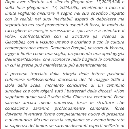
Dopo aver riflettuto sul silenzio (
Regno-doc.
17,2023,524) e
sulla luce
(Regno-doc.
17, 2024,535),
«mettendo a fuoco il
limite vogliamo misurare il sogno nel suo specifico impatto
con la realtà: nei suoi inevitabili aspetti di debolezza ma
soprattutto nei suoi promettenti aspetti di forza, in modo da
raccogliere le energie necessarie a spiccare e a orientare il
volo».
Confrontandosi con la Scrittura (la vicenda di
Giacobbe), con il vissuto umano e cristiano e con la cultura
contemporanea mons. Domenico Pompili, vescovo di Verona,
legge il limite come una soglia, proponendo una
«pedagogia
dell’imperfezione»,
che riconosce nella fragilità la condizione
in cui la grazia può manifestarsi più autenticamente.
Il percorso tracciato dalla trilogia delle lettere pastorali
culminerà nell’Assemblea diocesana del 16 maggio 2026 a
Isola della Scala, momento conclusivo di un cammino
sinodale che coinvolgerà tutti i battezzati della diocesi.
«Non
sappiamo quale sarà il volto della Chiesa tra vent’anni. Forse
saremo ancora meno numerosi, forse le strutture che
conosciamo saranno profondamente cambiate, forse
dovremo inventare forme completamente nuove di presenza
e di annuncio. Ma una cosa la sappiamo: se avremo imparato
la sapienza del limite, se saremo diventati esperti nell’arte di