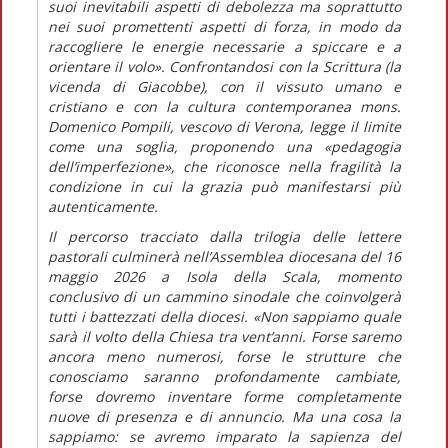
suoi inevitabili aspetti di debolezza ma soprattutto
nei suoi promettenti aspetti di forza, in modo da
raccogliere le energie necessarie a spiccare e a
orientare il volo».
Confrontandosi con la Scrittura (la
vicenda di Giacobbe), con il vissuto umano e
cristiano e con la cultura contemporanea mons.
Domenico Pompili, vescovo di Verona, legge il limite
come una soglia, proponendo una
«pedagogia
dell’imperfezione»,
che riconosce nella fragilità la
condizione in cui la grazia può manifestarsi più
autenticamente.
Il percorso tracciato dalla trilogia delle lettere
pastorali culminerà nell’Assemblea diocesana del 16
maggio 2026 a Isola della Scala, momento
conclusivo di un cammino sinodale che coinvolgerà
tutti i battezzati della diocesi.
«Non sappiamo quale
sarà il volto della Chiesa tra vent’anni. Forse saremo
ancora meno numerosi, forse le strutture che
conosciamo saranno profondamente cambiate,
forse dovremo inventare forme completamente
nuove di presenza e di annuncio. Ma una cosa la
sappiamo: se avremo imparato la sapienza del