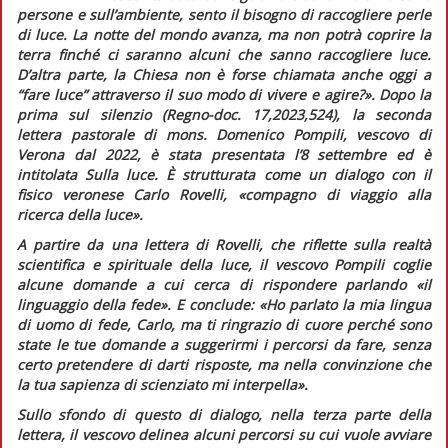
persone e sull’ambiente, sento il bisogno di raccogliere perle
di luce. La notte del mondo avanza, ma non potrà coprire la
terra finché ci saranno alcuni che sanno raccogliere luce.
D’altra parte, la Chiesa non è forse chiamata anche oggi a
“fare luce” attraverso il suo modo di vivere e agire?».
Dopo la
prima sul silenzio (
Regno-doc.
17,2023,524), la seconda
lettera pastorale di mons. Domenico Pompili, vescovo di
Verona dal 2022, è stata presentata l’8 settembre ed è
intitolata
Sulla luce.
È strutturata come un dialogo con il
fisico veronese Carlo Rovelli,
«compagno di viaggio alla
ricerca della luce».
A partire da una lettera di Rovelli, che riflette sulla realtà
scientifica e spirituale della luce, il vescovo Pompili coglie
alcune domande a cui cerca di rispondere parlando
«il
linguaggio della fede»
. E conclude:
«Ho parlato la mia lingua
di uomo di fede, Carlo, ma ti ringrazio di cuore perché sono
state le tue domande a suggerirmi i percorsi da fare, senza
certo pretendere di darti risposte, ma nella convinzione che
la tua sapienza di scienziato mi interpella».
Sullo sfondo di questo di dialogo, nella terza parte della
lettera, il vescovo delinea alcuni percorsi su cui vuole avviare