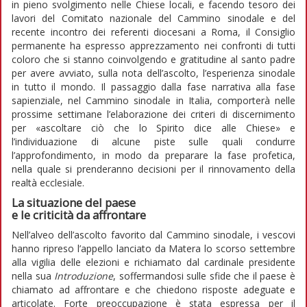
in pieno svolgimento nelle Chiese locali, e facendo tesoro dei
lavori del Comitato nazionale del Cammino sinodale e del
recente incontro dei referenti diocesani a Roma, il Consiglio
permanente ha espresso apprezzamento nei confronti di tutti
coloro che si stanno coinvolgendo e gratitudine al santo padre
per avere avviato, sulla nota dell’ascolto, l’esperienza sinodale
in tutto il mondo. Il passaggio dalla fase narrativa alla fase
sapienziale, nel Cammino sinodale in Italia, comporterà nelle
prossime settimane l’elaborazione dei criteri di discernimento
per «ascoltare ciò che lo Spirito dice alle Chiese» e
l’individuazione di alcune piste sulle quali condurre
l’approfondimento, in modo da preparare la fase profetica,
nella quale si prenderanno decisioni per il rinnovamento della
realtà ecclesiale.
La situazione del paese
e le criticità da affrontare
Nell’alveo dell’ascolto favorito dal Cammino sinodale, i vescovi
hanno ripreso l’appello lanciato da Matera lo scorso settembre
alla vigilia delle elezioni e richiamato dal cardinale presidente
nella sua
Introduzione
, soffermandosi sulle sfide che il paese è
chiamato ad affrontare e che chiedono risposte adeguate e
articolate. Forte preoccupazione è stata espressa per il