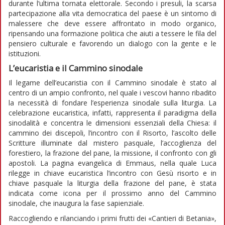
durante l’ultima tornata elettorale. Secondo i presuli, la scarsa
partecipazione alla vita democratica del paese è un sintomo di
malessere che deve essere affrontato in modo organico,
ripensando una formazione politica che aiuti a tessere le fila del
pensiero culturale e favorendo un dialogo con la gente e le
istituzioni.
L’eucaristia e il Cammino sinodale
Il legame dell’eucaristia con il Cammino sinodale è stato al
centro di un ampio confronto, nel quale i vescovi hanno ribadito
la necessità di fondare l’esperienza sinodale sulla liturgia. La
celebrazione eucaristica, infatti, rappresenta il paradigma della
sinodalità e concentra le dimensioni essenziali della Chiesa: il
cammino dei discepoli, l’incontro con il Risorto, l’ascolto delle
Scritture illuminate dal mistero pasquale, l’accoglienza del
forestiero, la frazione del pane, la missione, il confronto con gli
apostoli. La pagina evangelica di Emmaus, nella quale Luca
rilegge in chiave eucaristica l’incontro con Gesù risorto e in
chiave pasquale la liturgia della frazione del pane, è stata
indicata come icona per il prossimo anno del Cammino
sinodale, che inaugura la fase sapienziale.
Raccogliendo e rilanciando i primi frutti dei «Cantieri di Betania»,