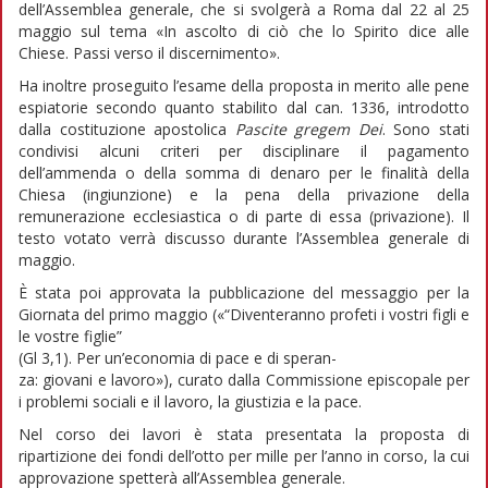
dell’Assemblea generale, che si svolgerà a Roma dal 22 al 25
maggio sul tema «In ascolto di ciò che lo Spirito dice alle
Chiese. Passi verso il discernimento».
Ha inoltre proseguito l’esame della proposta in merito alle pene
espiatorie secondo quanto stabilito dal can. 1336, introdotto
dalla costituzione apostolica
Pascite gregem Dei
. Sono stati
condivisi alcuni criteri per disciplinare il pagamento
dell’ammenda o della somma di denaro per le finalità della
Chiesa (ingiunzione) e la pena della privazione della
remunerazione ecclesiastica o di parte di essa (privazione). Il
testo votato verrà discusso durante l’Assemblea generale di
maggio.
È stata poi approvata la pubblicazione del messaggio per la
Giornata del primo maggio («“Diventeranno profeti i vostri figli e
le vostre figlie”
(Gl 3,1). Per un’economia di pace e di speran-
za: giovani e lavoro»), curato dalla Commissione episcopale per
i problemi sociali e il lavoro, la giustizia e la pace.
Nel corso dei lavori è stata presentata la proposta di
ripartizione dei fondi dell’otto per mille per l’anno in corso, la cui
approvazione spetterà all’Assemblea generale.