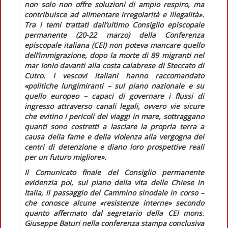
non solo non offre soluzioni di ampio respiro, ma
contribuisce ad alimentare irregolarità e illegalità».
Tra i temi trattati dall’ultimo Consiglio episcopale
permanente (20-22 marzo) della Conferenza
episcopale italiana (CEI) non poteva mancare quello
dell’immigrazione, dopo la morte di 89 migranti nel
mar Ionio davanti alla costa calabrese di Steccato di
Cutro. I vescovi italiani hanno raccomandato
«politiche lungimiranti – sul piano nazionale e su
quello europeo – capaci di governare i flussi di
ingresso attraverso canali legali, ovvero vie sicure
che evitino i pericoli dei viaggi in mare, sottraggano
quanti sono costretti a lasciare la propria terra a
causa della fame e della violenza alla vergogna dei
centri di detenzione e diano loro prospettive reali
per un futuro migliore»
.
Il
Comunicato finale
del Consiglio permanente
evidenzia poi, sul piano della vita delle Chiese in
Italia, il passaggio del Cammino sinodale in corso –
che conosce alcune
«resistenze interne»
secondo
quanto affermato dal segretario della CEI mons.
Giuseppe Baturi nella conferenza stampa conclusiva