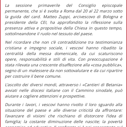
La sessione primaverile del Consiglio episcopale
permanente, che si è svolta a Roma dal 20 al 22 marzo sotto
la guida del card. Matteo Zuppi, arcivescovo di Bologna e
presidente della CEI, ha approfondito la riflessione sulla
presenza attiva e propositiva della Chiesa in questo tempo,
sottolineandone il ruolo nel tessuto del paese.
Nel ricordare che non c’è contraddizione tra testimonianza
cristiana e impegno sociale, i vescovi hanno ribadito la
centralità della messa domenicale, da cui scaturiscono
opere, responsabilità e stili di vita. Con preoccupazione è
stata rilevata una crescente disaffezione alla «cosa pubblica»,
segno di un malessere da non sottovalutare e da cui ripartire
per costruire il bene comune.
L’ascolto dei diversi mondi, attraverso i «Cantieri di Betania»
avviati nelle diocesi italiane con il Cammino sinodale, può
aiutare a cogliere attenzioni e prospettive.
Durante i lavori, i vescovi hanno rivolto il loro sguardo alla
situazione del paese e alle diverse criticità da affrontare:
l’avanzare di visioni che rischiano di distorcere l’idea di
famiglia; la costante diminuzione delle nascite; la povertà