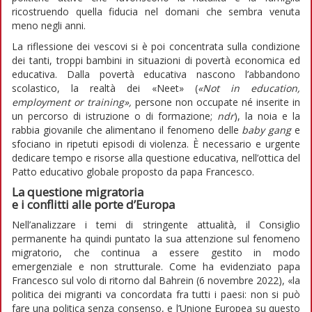
ricostruendo quella fiducia nel domani che sembra venuta
meno negli anni.
La riflessione dei vescovi si è poi concentrata sulla condizione
dei tanti, troppi bambini in situazioni di povertà economica ed
educativa. Dalla povertà educativa nascono l’abbandono
scolastico, la realtà dei «Neet» (
«Not in education,
employment or training»,
persone non occupate né inserite in
un percorso di istruzione o di formazione;
ndr
), la noia e la
rabbia giovanile che alimentano il fenomeno delle
baby gang
e
sfociano in ripetuti episodi di violenza. È necessario e urgente
dedicare tempo e risorse alla questione educativa, nell’ottica del
Patto educativo globale proposto da papa Francesco.
La questione migratoria
e i conflitti alle porte d’Europa
Nell’analizzare i temi di stringente attualità, il Consiglio
permanente ha quindi puntato la sua attenzione sul fenomeno
migratorio, che continua a essere gestito in modo
emergenziale e non strutturale. Come ha evidenziato papa
Francesco sul volo di ritorno dal Bahrein (6 novembre 2022), «la
politica dei migranti va concordata fra tutti i paesi: non si può
fare una politica senza consenso, e l’Unione Europea su questo