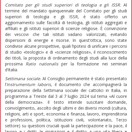
Comitato per gli studi superiori di teologia e gli ISSR.
Al
termine del mandato quinquennale del Comitato per gli studi
superiori di teologia e gli ISSR, è stato offerto un
aggiornamento sulle facoltà di teologia, gli istituti aggregati e
affiliati e gli istituti superiori di scienze religiose. È convinzione
dei vescovi che tali istituti vadano valorizzati, evitando
dispersioni di energie e risorse. In quest’ottica, sono state
condivise alcune prospettive, quali l’ipotesi di unificare i percorsi
di studio «teologici» e di «scienze religiose», il riconoscimento
dei titoli, la proposta di ordinamento degli studi alla luce della
prossima
Ratio nationalis
per la formazione nei seminari
d’Italia.
Settimana sociale.
Al Consiglio permanente è stato presentato
l’
Instrumentum laboris
, il documento che accompagnerà la
preparazione della Settimana sociale dei cattolici in Italia, in
programma a Trieste dal 3 al 7 luglio 2024 sul tema «Al cuore
della democrazia». Il testo intende suscitare domande,
coinvolgimento, ascolto degli ultimi e dei diversi mondi (cultura,
religioni, arti e sport, economia e finanza, lavoro, imprenditoria
e professioni, politica, istituzioni civili, volontariato, Terzo
settore) su questioni cruciali quali la partecipazione e la pace, il
lavoro e i diritti, le migrazioni e il diritto a una vita libera e