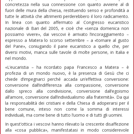
concretezza nella sua connessione con quanto avviene al di
fuori delle mura della chiesa, restituendo senso e profondità a
tutte le attività che altrimenti perderebbero il loro radicamento.
In linea con quanto affermato al Congresso eucaristico
nazionale di Bari del 2005, e cioè che «senza domenica non
possiamo vivere», dai vescovi è arrivato l’incoraggiamento –
espresso a Matera lo scorso settembre – a «tornare al gusto
del Pane», coniugando il pane eucaristico a quello che, per
diversi motivi, manca sulle tavole di molte persone, in Italia e
nel mondo.
«L’eucaristia – ha ricordato papa Francesco a Matera – è
profezia di un mondo nuovo, è la presenza di Gesù che ci
chiede d’impegnarci perché accada un’effettiva conversione:
conversione dall’indifferenza alla compassione, conversione
dallo spreco alla condivisione, conversione dall’egoismo
all’amore, conversione dall’individualismo alla fraternità». Da qui
la responsabilità dei cristiani e della Chiesa di adoperarsi per il
bene comune, inteso non come la somma di interessi
individuali, ma come bene di tutto l’uomo e di tutti gli uomini.
In quest’ottica i vescovi hanno rilevato la crescente disaffezione
alla «cosa pubblica», manifestatasi in modo considerevole