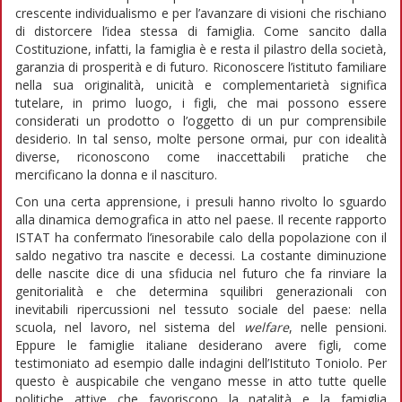
crescente individualismo e per l’avanzare di visioni che rischiano
di distorcere l’idea stessa di famiglia. Come sancito dalla
Costituzione, infatti, la famiglia è e resta il pilastro della società,
garanzia di prosperità e di futuro. Riconoscere l’istituto familiare
nella sua originalità, unicità e complementarietà significa
tutelare, in primo luogo, i figli, che mai possono essere
considerati un prodotto o l’oggetto di un pur comprensibile
desiderio. In tal senso, molte persone ormai, pur con idealità
diverse, riconoscono come inaccettabili pratiche che
mercificano la donna e il nascituro.
Con una certa apprensione, i presuli hanno rivolto lo sguardo
alla dinamica demografica in atto nel paese. Il recente rapporto
ISTAT ha confermato l’inesorabile calo della popolazione con il
saldo negativo tra nascite e decessi. La costante diminuzione
delle nascite dice di una sfiducia nel futuro che fa rinviare la
genitorialità e che determina squilibri generazionali con
inevitabili ripercussioni nel tessuto sociale del paese: nella
scuola, nel lavoro, nel sistema del
welfare
, nelle pensioni.
Eppure le famiglie italiane desiderano avere figli, come
testimoniato ad esempio dalle indagini dell’Istituto Toniolo. Per
questo è auspicabile che vengano messe in atto tutte quelle
politiche attive che favoriscono la natalità e la famiglia