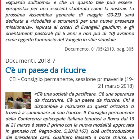
«sguardo sull’uomo»
e che in quanto tale può essere
«proposta»
per una
«società slabbrata come la nostra»
. La
prossima Assemblea generale di maggio (20-23) sarà
dedicata a «Modalità e strumenti per una nuova presenza
missionaria», ispirata ai criteri di
Evangelii gaudium,
e gli
orientamenti pastorali (di 5 anni e non più di 10) avranno
come oggetto l’annuncio del Vangelo in stile sinodale.
Documento, 01/05/2019, pag. 305
Documenti, 2018-7
C’è un paese da ricucire
CEI - Consiglio permanente, sessione primaverile (19-
21 marzo 2018)
«C’è una società da pacificare. C’è una speranza
da ricostruire. C’è un paese da ricucire. Chi è
disponibile a misurarsi su questi orizzonti ci
troverà a camminare al suo fianco».
Il Consiglio permanente
della Conferenza episcopale italiana tenutosi a Roma dal 19
al 21 marzo è stato il primo con la nuova modalità approvata
in gennaio (cf.
Regno-doc.
5,2018,167), cioè un’introduzione
del presidente card. Gualtiero Bassetti a porte chiuse, in