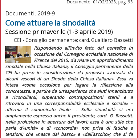
Documento, 01/02/2023, pag. 93
Documenti, 2019-9
Come attuare la sinodalità
Sessione primaverile (1-3 aprile 2019)
CEI - Consiglio permanente; card. Gualtiero Bassetti
Rispondendo all’invito fatto dal pontefice in
occasione del Convegno ecclesiale nazionale di
Firenze del 2015, d’avviare un approfondimento
sinodale nella Chiesa italiana, il Consiglio permanente della
CEI ha preso in considerazione
«la proposta avanzata da
alcuni vescovi di un Sinodo della Chiesa italiana»
. Essa va
intesa
«come occasione per legare la riflessione alla
concretezza, a partire da un’esperienza che aiuti innanzitutto
a riconciliarsi, superando contrapposizioni sterili e a
ritrovarsi in una corresponsabilità ecclesiale e sociale»
–
afferma il comunicato finale –. Sulla sinodalità si era
ampiamente espresso anche il presidente, card. G. Bassetti,
nella prolusione in apertura dei lavori: essa è uno stile che
parla d’
«unità»
e di
«concordia»
non priva di fatiche e
tensioni; che
«nasce dal basso»
e
«dall’ascolto»
; che si fa