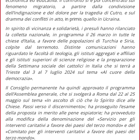
economica ed educativa. Il confronto si è poi concentrato sul
fenomeno migratorio, a partire dalla condivisione
dell’indignazione e del dolore per la tragedia di Cutro, e sul
dramma dei conflitti in atto,
in primis
quello in Ucraina.
In spirito di vicinanza e solidarietà, i presuli hanno rilanciato
la colletta nazionale, in programma il 26 marzo in tutte le
chiese d’Italia, a favore delle popolazioni di Turchia e Siria,
colpite dal terremoto. Distinte comunicazioni hanno
riguardato le facoltà di teologia, gli istituti aggregati e affiliati
e gli istituti superiori di scienze religiose e la preparazione
della Settimana sociale dei cattolici in Italia che si terrà a
Trieste dal 3 al 7 luglio 2024 sul tema «Al cuore della
democrazia».
Il Consiglio permanente ha quindi approvato il programma
dell’Assemblea generale, che si svolgerà a Roma dal 22 al 25
maggio sul tema «In ascolto di ciò che lo Spirito dice alle
Chiese. Passi verso il discernimento»; ha proseguito l’esame
della proposta in merito alle pene espiatorie; ha provveduto
alla modifica della denominazione del «Servizio per gli
interventi caritativi a favore dei paesi del terzo mondo» e del
«Comitato per gli interventi caritativi a favore dei paesi del
terzo mondo».