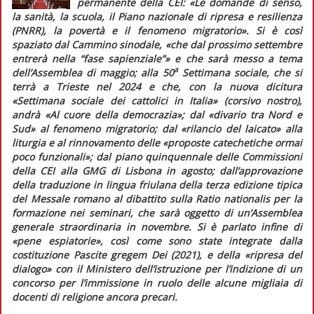
permanente della CEI:
«Le domande di senso,
la sanità, la scuola, il Piano nazionale di ripresa e resilienza
(PNRR), la povertà e il fenomeno migratorio»
. Si è così
spaziato dal Cammino sinodale,
«che dal prossimo settembre
entrerà nella “fase sapienziale”»
e che sarà messo a tema
a
dell’Assemblea di maggio; alla 50
Settimana sociale, che si
terrà a Trieste nel 2024 e che, con la nuova dicitura
«Settimana sociale dei cattolici
in Italia
» (corsivo nostro),
andrà «Al cuore della democrazia»; dal
«divario tra Nord e
Sud»
al fenomeno migratorio; dal
«rilancio del laicato»
alla
liturgia e al rinnovamento delle
«proposte catechetiche ormai
poco funzionali»
; dal piano quinquennale delle Commissioni
della CEI alla GMG di Lisbona in agosto; dall’approvazione
della traduzione in lingua friulana della terza edizione tipica
del
Messale romano
al dibattito sulla
Ratio nationalis
per la
formazione nei seminari, che sarà oggetto di un’Assemblea
generale straordinaria in novembre. Si è parlato infine di
«pene espiatorie»
, così come sono state integrate dalla
costituzione
Pascite gregem Dei
(2021), e della
«ripresa del
dialogo»
con il Ministero dell’istruzione per l’indizione di un
concorso per l’immissione in ruolo delle alcune migliaia di
docenti di religione ancora precari.