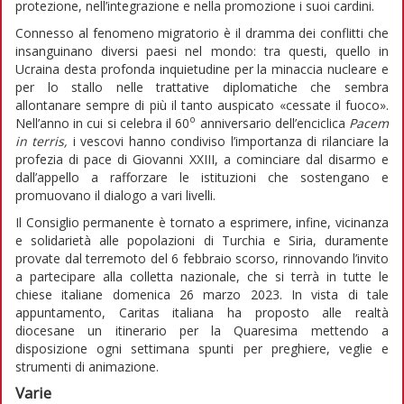
protezione, nell’integrazione e nella promozione i suoi cardini.
Connesso al fenomeno migratorio è il dramma dei conflitti che
insanguinano diversi paesi nel mondo: tra questi, quello in
Ucraina desta profonda inquietudine per la minaccia nucleare e
per lo stallo nelle trattative diplomatiche che sembra
allontanare sempre di più il tanto auspicato «cessate il fuoco».
o
Nell’anno in cui si celebra il 60
anniversario dell’enciclica
Pacem
in terris,
i vescovi hanno condiviso l’importanza di rilanciare la
profezia di pace di Giovanni XXIII, a cominciare dal disarmo e
dall’appello a rafforzare le istituzioni che sostengano e
promuovano il dialogo a vari livelli.
Il Consiglio permanente è tornato a esprimere, infine, vicinanza
e solidarietà alle popolazioni di Turchia e Siria, duramente
provate dal terremoto del 6 febbraio scorso, rinnovando l’invito
a partecipare alla colletta nazionale, che si terrà in tutte le
chiese italiane domenica 26 marzo 2023. In vista di tale
appuntamento, Caritas italiana ha proposto alle realtà
diocesane un itinerario per la Quaresima mettendo a
disposizione ogni settimana spunti per preghiere, veglie e
strumenti di animazione.
Varie