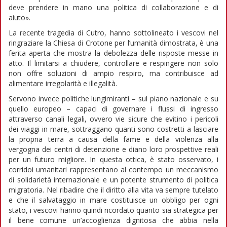
deve prendere in mano una politica di collaborazione e di
aiuto».
La recente tragedia di Cutro, hanno sottolineato i vescovi nel
ringraziare la Chiesa di Crotone per l’umanità dimostrata, è una
ferita aperta che mostra la debolezza delle risposte messe in
atto. Il limitarsi a chiudere, controllare e respingere non solo
non offre soluzioni di ampio respiro, ma contribuisce ad
alimentare irregolarità e illegalità.
Servono invece politiche lungimiranti – sul piano nazionale e su
quello europeo – capaci di governare i flussi di ingresso
attraverso canali legali, ovvero vie sicure che evitino i pericoli
dei viaggi in mare, sottraggano quanti sono costretti a lasciare
la propria terra a causa della fame e della violenza alla
vergogna dei centri di detenzione e diano loro prospettive reali
per un futuro migliore. In questa ottica, è stato osservato, i
corridoi umanitari rappresentano al contempo un meccanismo
di solidarietà internazionale e un potente strumento di politica
migratoria. Nel ribadire che il diritto alla vita va sempre tutelato
e che il salvataggio in mare costituisce un obbligo per ogni
stato, i vescovi hanno quindi ricordato quanto sia strategica per
il bene comune un’accoglienza dignitosa che abbia nella