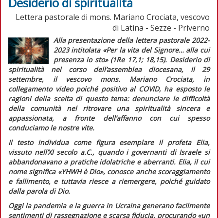
Desiderio di spiritualità
Lettera pastorale di mons. Mariano Crociata, vescovo
di Latina - Sezze - Priverno
Alla presentazione della
lettera pastorale
2022-
2023 intitolata
«Per la vita del Signore… alla cui
presenza io sto» (1Re 17,1; 18,15). Desiderio di
spiritualità
nel corso dell’assemblea diocesana, il 29
settembre, il vescovo mons. Mariano Crociata, in
collegamento video poiché positivo al COVID, ha esposto le
ragioni della scelta di questo tema: denunciare le difficoltà
della comunità nel ritrovare una spiritualità sincera e
appassionata, a fronte dell’affanno con cui spesso
conduciamo le nostre vite.
Il testo individua come figura esemplare il profeta Elia,
vissuto nell’XI secolo a.C., quando i governanti di Israele si
abbandonavano a pratiche idolatriche e aberranti. Elia, il cui
nome significa «YHWH è Dio», conosce anche scoraggiamento
e fallimento, e tuttavia riesce a riemergere, poiché guidato
dalla parola di Dio.
Oggi la pandemia e la guerra in Ucraina generano facilmente
sentimenti di rassegnazione e scarsa fiducia, procurando
«un