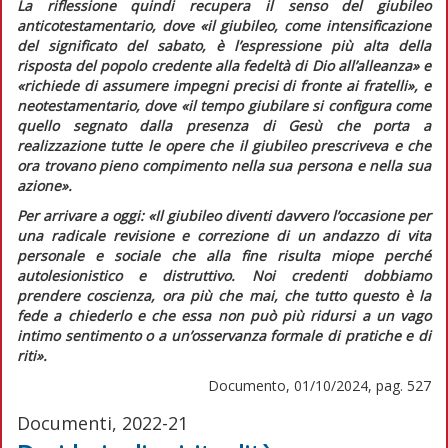
La riflessione quindi recupera il senso del giubileo
anticotestamentario, dove
«il giubileo, come intensificazione
del significato del sabato, è l’espressione più alta della
risposta del popolo credente alla fedeltà di Dio all’alleanza»
e
«richiede di assumere impegni precisi di fronte ai fratelli»
, e
neotestamentario, dove
«il tempo giubilare si configura come
quello segnato dalla presenza di Gesù che porta a
realizzazione tutte le opere che il giubileo prescriveva e che
ora trovano pieno compimento nella sua persona e nella sua
azione»
.
Per arrivare a oggi:
«Il giubileo diventi davvero l’occasione per
una radicale revisione e correzione di un andazzo di vita
personale e sociale che alla fine risulta miope perché
autolesionistico e distruttivo. Noi credenti dobbiamo
prendere coscienza, ora più che mai, che tutto questo è la
fede a chiederlo e che essa non può più ridursi a un vago
intimo sentimento o a un’osservanza formale di pratiche e di
riti»
.
Documento, 01/10/2024, pag. 527
Documenti, 2022-21