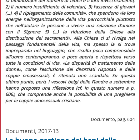
la diminuzione del numero di fedeli e il loro invecchiamento,
2) il numero insufficiente di volontari, 3) l’assenza di giovani
(…), 4) il ripiegamento delle comunità»,
che spendono
«le loro
energie nell’organizzazione della vita parrocchiale piuttosto
che nell’aiutare le persone a vivere una relazione d’amore
con il Signore; 5) (…) la riduzione della Chiesa alla
distribuzione dei sacramenti»
. Alla Chiesa ci si rivolge nei
passaggi fondamentali della vita, ma spesso la si trova
impreparata nel linguaggio, che risulta poco comprensibile
all’uomo contemporaneo, e poco aperta e rispettosa verso
tutte le condizioni di vita.
«La disparità di trattamento delle
donne»
, come l’esclusione dei divorziati risposati e delle
coppie omosessuali, è ritenuta uno scandalo. Su questo
ultimo punto, però, i vescovi belgi delle Fiandre a settembre
hanno proposto una riflessione (cf. in
questo numero
a p.
606), che comprende anche la possibilità di una preghiera
per le coppie omosessuali cristiane.
Documento, pag. 604
Documenti, 2017-13