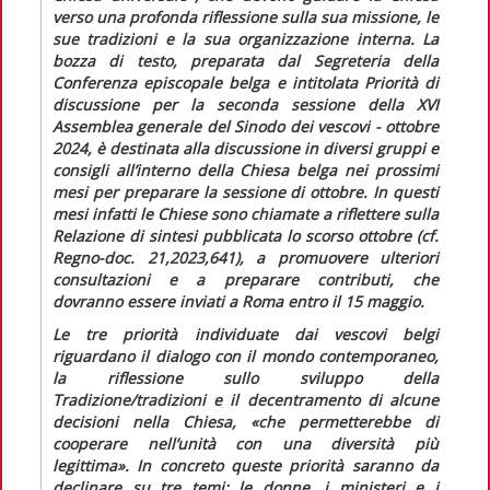
verso una profonda riflessione sulla sua missione, le
sue tradizioni e la sua organizzazione interna. La
bozza di testo, preparata dal Segreteria della
Conferenza episcopale belga e intitolata
Priorità di
discussione per la seconda sessione della XVI
Assemblea generale del Sinodo dei vescovi - ottobre
2024,
è destinata alla discussione in diversi gruppi e
consigli all’interno della Chiesa belga nei prossimi
mesi per preparare la sessione di ottobre. In questi
mesi infatti le Chiese sono chiamate a riflettere sulla
Relazione di sintesi
pubblicata lo scorso ottobre (cf.
Regno-doc.
21,2023,641), a promuovere ulteriori
consultazioni e a preparare contributi, che
dovranno essere inviati a Roma entro il 15 maggio.
Le tre priorità individuate dai vescovi belgi
riguardano il dialogo con il mondo contemporaneo,
la riflessione sullo sviluppo della
Tradizione/tradizioni e il decentramento di alcune
decisioni nella Chiesa,
«che permetterebbe di
cooperare nell’unità con una diversità più
legittima».
In concreto queste priorità saranno da
declinare su tre temi: le donne, i ministeri e i