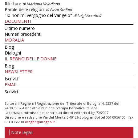
Riletture
di Mariapia Veladiano
Parole delle religioni
di Piero Stefani
"Io non mi vergogno del Vangelo"
di Luigi Accattoli
DOCUMENTI
Ultimo numero
Numeri precedenti
MORALIA
Blog
Dialoghi
IL REGNO DELLE DONNE
Blog
NEWSLETTER
Iscriviti
EMAIL
Scrivici
Editore
Il Regno srl
Registrazione del Tribunale di Bologna N. 2237 del
24.10.1957 Associato all’Unione Stampa Periodica Italiana
La testata usufruisce dei contributi diretti editoria d.lgs 70/2017
Direzione e redazione Via del Monte 5 40126 Bologna (Bo) tel 051 0956100 - fax
051 0956310
ilregno@ilregno.it
Note legali