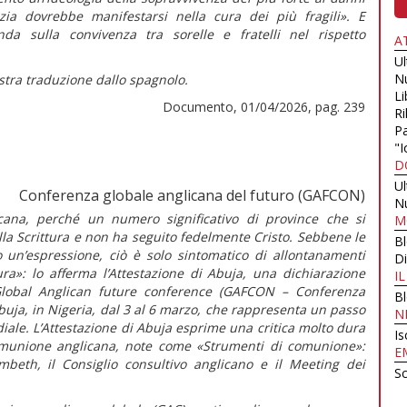
ia dovrebbe manifestarsi nella cura dei più fragili»
. E
da sulla convivenza tra sorelle e fratelli nel rispetto
A
U
N
stra traduzione dallo spagnolo.
Li
Documento, 01/04/2026, pag. 239
Ri
Pa
"I
D
U
Conferenza globale anglicana del futuro (GAFCON)
N
cana, perché un numero significativo di province che si
M
la Scrittura e non ha seguito fedelmente Cristo. Sebbene le
B
o un’espressione, ciò è solo sintomatico di allontanamenti
Di
tura»:
lo afferma l’
Attestazione di Abuja,
una dichiarazione
I
 Global Anglican future conference (GAFCON – Conferenza
B
uja, in Nigeria, dal 3 al 6 marzo
,
che rappresenta un passo
N
ale. L’
Attestazione di Abuja
esprime una critica molto dura
Is
 Comunione anglicana, note come «Strumenti di comunione»:
E
mbeth, il Consiglio consultivo anglicano e il Meeting dei
Sc