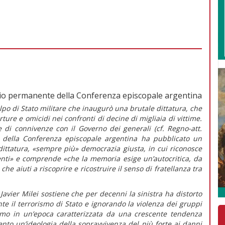
io permanente della Conferenza episcopale argentina
olpo di Stato militare che inaugurò una brutale dittatura, che
ture e omicidi nei confronti di decine di migliaia di vittime.
e di connivenze con il Governo dei generali (cf.
Regno-att.
e della Conferenza episcopale argentina ha pubblicato un
 dittatura, «sempre più» democrazia giusta,
in cui riconosce
enti»
e comprende
«che la memoria esige un’autocritica, da
che aiuti a riscoprire e ricostruire il senso di fratellanza tra
Javier Milei sostiene che per decenni la sinistra ha distorto
nte il terrorismo di Stato e ignorando la violenza dei gruppi
amo in un’epoca caratterizzata da una crescente tendenza
vento un’ideologia della sopravvivenza del più forte ai danni