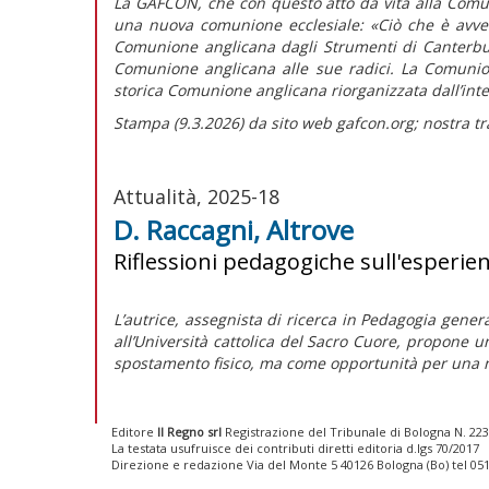
La GAFCON, che con questo atto dà vita alla Comun
una nuova comunione ecclesiale:
«Ciò che è avve
Comunione anglicana dagli Strumenti di Canterbu
Comunione anglicana alle sue radici. La Comuni
storica Comunione anglicana riorganizzata dall’int
Stampa (9.3.2026) da sito web gafcon.org; nostra tr
Attualità, 2025-18
D. Raccagni, Altrove
Riflessioni pedagogiche sull'esperien
L’autrice, assegnista di ricerca in Pedagogia gener
all’Università cattolica del Sacro Cuore, propone 
spostamento fisico, ma come opportunità per una 
Editore
Il Regno srl
Registrazione del Tribunale di Bologna N. 2237
La testata usufruisce dei contributi diretti editoria d.lgs 70/2017
Direzione e redazione Via del Monte 5 40126 Bologna (Bo) tel 05