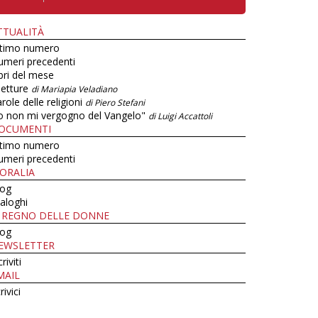
TTUALITÀ
ltimo numero
umeri precedenti
bri del mese
letture
di Mariapia Veladiano
role delle religioni
di Piero Stefani
o non mi vergogno del Vangelo"
di Luigi Accattoli
OCUMENTI
ltimo numero
umeri precedenti
ORALIA
log
aloghi
L REGNO DELLE DONNE
log
EWSLETTER
criviti
MAIL
rivici