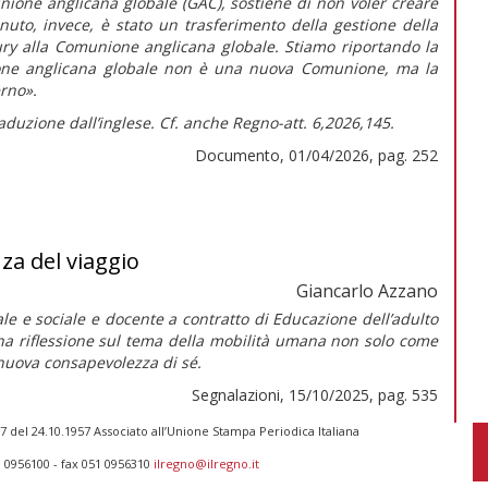
ione anglicana globale (GAC), sostiene di non voler creare
nuto, invece, è stato un trasferimento della gestione della
ry alla Comunione anglicana globale. Stiamo riportando la
one anglicana globale non è una nuova Comunione, ma la
erno».
aduzione dall’inglese. Cf. anche
Regno-att.
6,2026,145.
Documento, 01/04/2026, pag. 252
za del viaggio
Giancarlo Azzano
ale e sociale e docente a contratto di Educazione dell’adulto
una riflessione sul tema della mobilità umana non solo come
nuova consapevolezza di sé.
Segnalazioni, 15/10/2025, pag. 535
 del 24.10.1957 Associato all’Unione Stampa Periodica Italiana
1 0956100 - fax 051 0956310
ilregno@ilregno.it