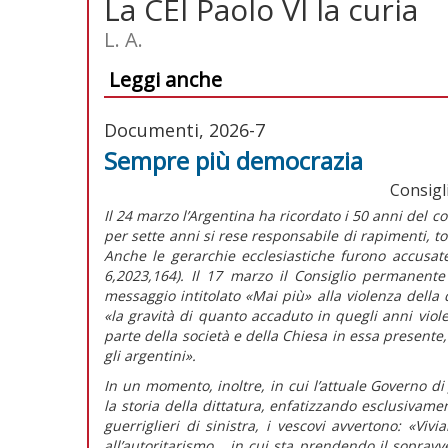
La CEI Paolo VI la curia
L. A.
Leggi anche
Documenti, 2026-7
Sempre più democrazia
Consigl
Il 24 marzo l’Argentina ha ricordato i 50 anni del c
per sette anni si rese responsabile di rapimenti, tor
Anche le gerarchie ecclesiastiche furono accusat
6,2023,164). Il 17 marzo il Consiglio permanent
messaggio
intitolato
«Mai più» alla violenza della
«la gravità di quanto accaduto in quegli anni viol
parte della società e della Chiesa in essa presente, 
gli argentini».
In un momento, inoltre, in cui l’attuale Governo di 
la storia della dittatura, enfatizzando esclusivame
guerriglieri di sinistra, i vescovi avvertono:
«Vivi
all’autoritarismo... in cui sta prendendo il soprav