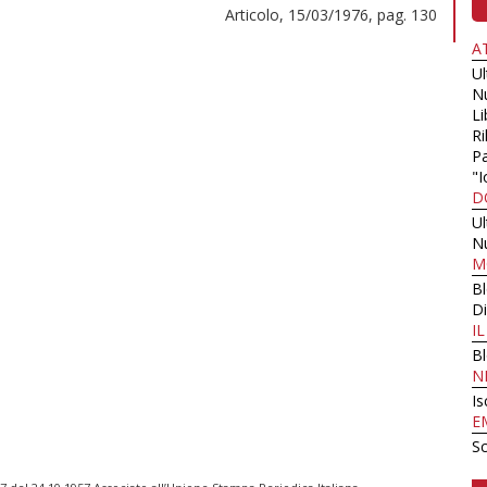
Articolo, 15/03/1976, pag. 130
A
U
N
Li
Ri
Pa
"I
D
U
N
M
B
Di
I
B
N
Is
E
Sc