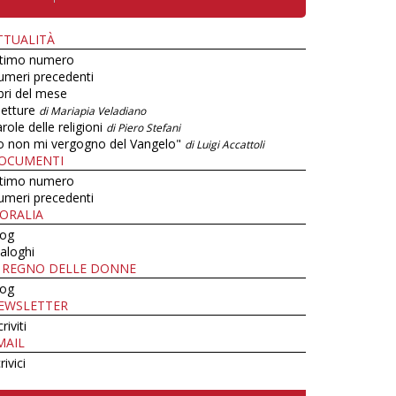
TTUALITÀ
ltimo numero
umeri precedenti
bri del mese
letture
di Mariapia Veladiano
role delle religioni
di Piero Stefani
o non mi vergogno del Vangelo"
di Luigi Accattoli
OCUMENTI
ltimo numero
umeri precedenti
ORALIA
log
aloghi
L REGNO DELLE DONNE
log
EWSLETTER
criviti
MAIL
rivici