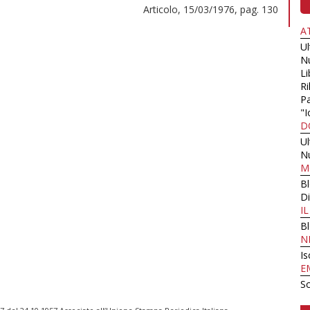
Articolo, 15/03/1976, pag. 130
A
U
N
Li
Ri
Pa
"I
D
U
N
M
B
Di
I
B
N
Is
E
Sc