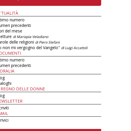
TTUALITÀ
ltimo numero
umeri precedenti
bri del mese
letture
di Mariapia Veladiano
role delle religioni
di Piero Stefani
o non mi vergogno del Vangelo"
di Luigi Accattoli
OCUMENTI
ltimo numero
umeri precedenti
ORALIA
log
aloghi
L REGNO DELLE DONNE
log
EWSLETTER
criviti
MAIL
rivici