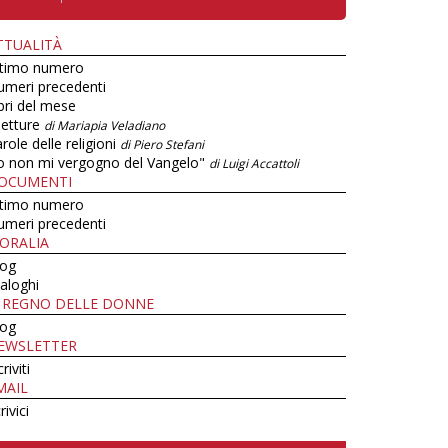
TTUALITÀ
ltimo numero
umeri precedenti
bri del mese
letture
di Mariapia Veladiano
role delle religioni
di Piero Stefani
o non mi vergogno del Vangelo"
di Luigi Accattoli
OCUMENTI
ltimo numero
umeri precedenti
ORALIA
log
aloghi
L REGNO DELLE DONNE
log
EWSLETTER
criviti
MAIL
rivici