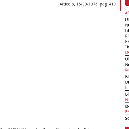
Articolo, 15/09/1976, pag. 419
A
U
N
Li
Ri
Pa
"I
D
U
N
M
B
Di
I
B
N
Is
E
Sc