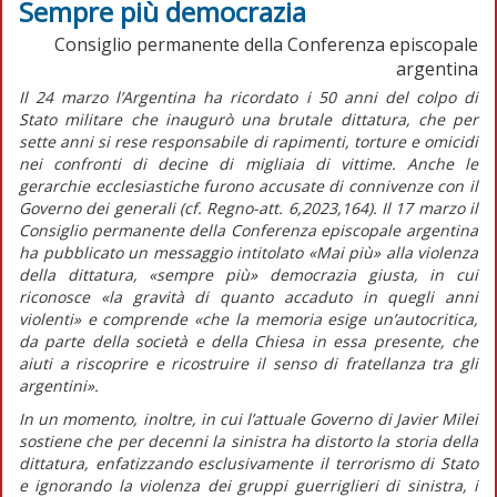
Sempre più democrazia
Consiglio permanente della Conferenza episcopale
argentina
Il 24 marzo l’Argentina ha ricordato i 50 anni del colpo di
Stato militare che inaugurò una brutale dittatura, che per
sette anni si rese responsabile di rapimenti, torture e omicidi
nei confronti di decine di migliaia di vittime. Anche le
gerarchie ecclesiastiche furono accusate di connivenze con il
Governo dei generali (cf.
Regno-att.
6,2023,164). Il 17 marzo il
Consiglio permanente della Conferenza episcopale argentina
ha pubblicato un
messaggio
intitolato
«Mai più» alla violenza
della dittatura, «sempre più» democrazia giusta,
in cui
riconosce
«la gravità di quanto accaduto in quegli anni
violenti»
e comprende
«che la memoria esige un’autocritica,
da parte della società e della Chiesa in essa presente, che
aiuti a riscoprire e ricostruire il senso di fratellanza tra gli
argentini».
In un momento, inoltre, in cui l’attuale Governo di Javier Milei
sostiene che per decenni la sinistra ha distorto la storia della
dittatura, enfatizzando esclusivamente il terrorismo di Stato
e ignorando la violenza dei gruppi guerriglieri di sinistra, i