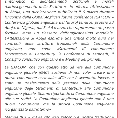
sintomatico di allontanamenti dottrinali e morali
dall’insegnamento della Scrittura»:
lo afferma l’
Attestazione
di Abuja,
una dichiarazione pubblicata il 6 marzo durante
l’incontro della Global Anglican future conference (GAFCON –
Conferenza globale anglicana del futuro) tenutosi proprio ad
Abuja, in Nigeria, dal 3 al 6 marzo
,
che rappresenta un passo
formale verso un riassetto dell’anglicanesimo mondiale.
L’
Attestazione di Abuja
esprime una critica molto dura nei
confronti delle strutture tradizionali della Comunione
anglicana, note come «Strumenti di comunione»:
l’arcivescovo di Canterbury, la Conferenza di Lambeth, il
Consiglio consultivo anglicano e il Meeting dei primati.
La GAFCON, che con questo atto dà vita alla Comunione
anglicana globale (GAC), sostiene di non voler creare una
nuova comunione ecclesiale:
«Ciò che è avvenuto, invece, è
stato un trasferimento della gestione della Comunione
anglicana dagli Strumenti di Canterbury alla Comunione
anglicana globale. Stiamo riportando la Comunione anglicana
alle sue radici. La Comunione anglicana globale non è una
nuova Comunione, ma la storica Comunione anglicana
riorganizzata dall’interno».
Stampa (9.3.2026) da sito web gafcon.org; nostra traduzione