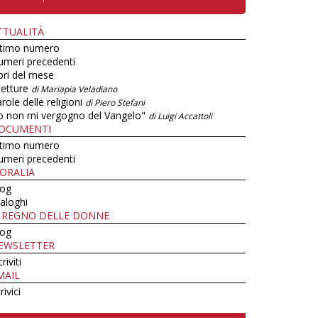
TTUALITÀ
ltimo numero
umeri precedenti
bri del mese
letture
di Mariapia Veladiano
role delle religioni
di Piero Stefani
o non mi vergogno del Vangelo"
di Luigi Accattoli
OCUMENTI
ltimo numero
umeri precedenti
ORALIA
log
aloghi
L REGNO DELLE DONNE
log
EWSLETTER
criviti
MAIL
rivici