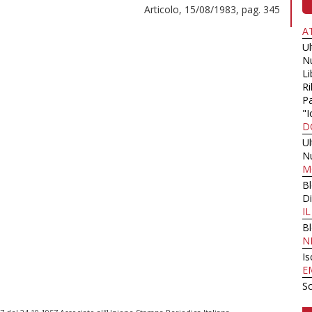
Articolo, 15/08/1983, pag. 345
A
U
N
Li
Ri
Pa
"I
D
U
N
M
B
Di
I
B
N
Is
E
Sc