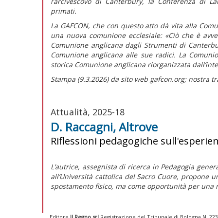
l’arcivescovo di Canterbury, la Conferenza di La
primati.
La GAFCON, che con questo atto dà vita alla Comun
una nuova comunione ecclesiale:
«Ciò che è avve
Comunione anglicana dagli Strumenti di Canterbu
Comunione anglicana alle sue radici. La Comuni
storica Comunione anglicana riorganizzata dall’int
Stampa (9.3.2026) da sito web gafcon.org; nostra tr
Attualità, 2025-18
D. Raccagni, Altrove
Riflessioni pedagogiche sull'esperien
L’autrice, assegnista di ricerca in Pedagogia gener
all’Università cattolica del Sacro Cuore, propone 
spostamento fisico, ma come opportunità per una 
Editore
Il Regno srl
Registrazione del Tribunale di Bologna N. 2237