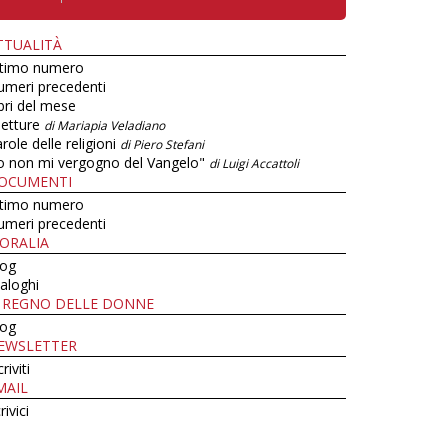
TTUALITÀ
ltimo numero
umeri precedenti
bri del mese
letture
di Mariapia Veladiano
role delle religioni
di Piero Stefani
o non mi vergogno del Vangelo"
di Luigi Accattoli
OCUMENTI
ltimo numero
umeri precedenti
ORALIA
log
aloghi
L REGNO DELLE DONNE
log
EWSLETTER
criviti
MAIL
rivici