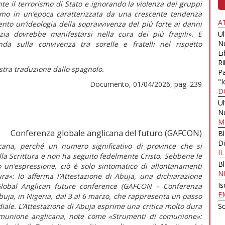
nte il terrorismo di Stato e ignorando la violenza dei gruppi
amo in un’epoca caratterizzata da una crescente tendenza
A
vento un’ideologia della sopravvivenza del più forte ai danni
ia dovrebbe manifestarsi nella cura dei più fragili»
. E
U
N
da sulla convivenza tra sorelle e fratelli nel rispetto
Li
Ri
stra traduzione dallo spagnolo.
Pa
"I
Documento, 01/04/2026, pag. 239
D
U
N
M
Conferenza globale anglicana del futuro (GAFCON)
B
Di
cana, perché un numero significativo di province che si
I
la Scrittura e non ha seguito fedelmente Cristo. Sebbene le
B
o un’espressione, ciò è solo sintomatico di allontanamenti
N
tura»:
lo afferma l’
Attestazione di Abuja,
una dichiarazione
Is
 Global Anglican future conference (GAFCON – Conferenza
E
uja, in Nigeria, dal 3 al 6 marzo
,
che rappresenta un passo
ale. L’
Attestazione di Abuja
esprime una critica molto dura
Sc
 Comunione anglicana, note come «Strumenti di comunione»: