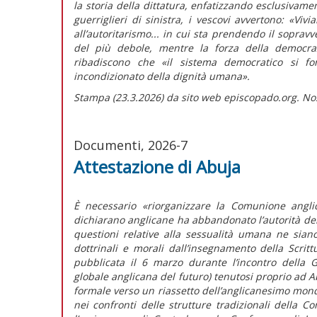
la storia della dittatura, enfatizzando esclusivame
guerriglieri di sinistra, i vescovi avvertono:
«Vivi
all’autoritarismo... in cui sta prendendo il soprav
del più debole, mentre la forza della democraz
ribadiscono che
«il sistema democratico si fon
incondizionato della dignità umana».
Stampa (23.3.2026) da sito web episcopado.org. No
Documenti, 2026-7
Attestazione di Abuja
È necessario
«riorganizzare la Comunione angli
dichiarano anglicane ha abbandonato l’autorità del
questioni relative alla sessualità umana ne sian
dottrinali e morali dall’insegnamento della Scrit
pubblicata il 6 marzo durante l’incontro della
globale anglicana del futuro) tenutosi proprio ad Ab
formale verso un riassetto dell’anglicanesimo mondi
nei confronti delle strutture tradizionali della