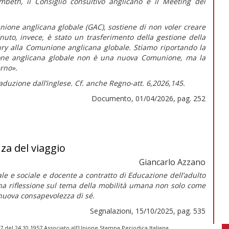
mbeth, il Consiglio consultivo anglicano e il Meeting dei
ione anglicana globale (GAC), sostiene di non voler creare
nuto, invece, è stato un trasferimento della gestione della
ry alla Comunione anglicana globale. Stiamo riportando la
one anglicana globale non è una nuova Comunione, ma la
erno».
aduzione dall’inglese. Cf. anche
Regno-att.
6,2026,145.
Documento, 01/04/2026, pag. 252
za del viaggio
Giancarlo Azzano
ale e sociale e docente a contratto di Educazione dell’adulto
una riflessione sul tema della mobilità umana non solo come
nuova consapevolezza di sé.
Segnalazioni, 15/10/2025, pag. 535
 del 24.10.1957 Associato all’Unione Stampa Periodica Italiana