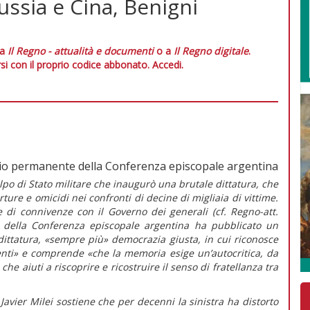
ussia e Cina, Benigni
 a
Il Regno - attualità e documenti
o a
Il Regno digitale
.
si con il proprio codice abbonato.
Accedi.
io permanente della Conferenza episcopale argentina
olpo di Stato militare che inaugurò una brutale dittatura, che
ture e omicidi nei confronti di decine di migliaia di vittime.
e di connivenze con il Governo dei generali (cf.
Regno-att.
e della Conferenza episcopale argentina ha pubblicato un
 dittatura, «sempre più» democrazia giusta,
in cui riconosce
enti»
e comprende
«che la memoria esige un’autocritica, da
che aiuti a riscoprire e ricostruire il senso di fratellanza tra
Javier Milei sostiene che per decenni la sinistra ha distorto