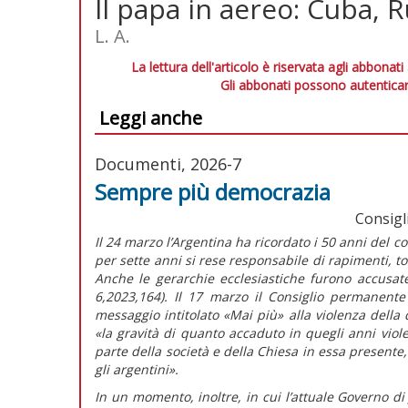
Il papa in aereo: Cuba, R
L. A.
La lettura dell'articolo è riservata agli abbonati
Gli abbonati possono autenticar
Leggi anche
Documenti, 2026-7
Sempre più democrazia
Consigl
Il 24 marzo l’Argentina ha ricordato i 50 anni del c
per sette anni si rese responsabile di rapimenti, tor
Anche le gerarchie ecclesiastiche furono accusat
6,2023,164). Il 17 marzo il Consiglio permanent
messaggio
intitolato
«Mai più» alla violenza della
«la gravità di quanto accaduto in quegli anni viol
parte della società e della Chiesa in essa presente, 
gli argentini».
In un momento, inoltre, in cui l’attuale Governo di 