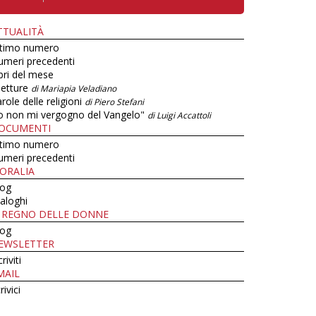
TTUALITÀ
ltimo numero
umeri precedenti
bri del mese
letture
di Mariapia Veladiano
role delle religioni
di Piero Stefani
o non mi vergogno del Vangelo"
di Luigi Accattoli
OCUMENTI
ltimo numero
umeri precedenti
ORALIA
log
aloghi
L REGNO DELLE DONNE
log
EWSLETTER
criviti
MAIL
rivici