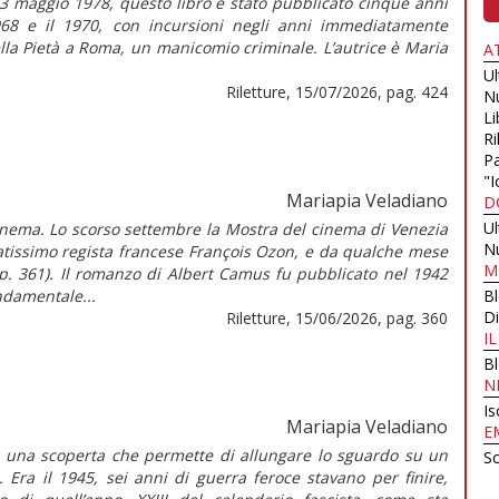
3 maggio 1978, questo libro è stato pubblicato cinque anni
1968 e il 1970, con incursioni negli anni immediatamente
ella Pietà a Roma, un manicomio criminale. L’autrice è Maria
A
U
Riletture, 15/07/2026, pag. 424
N
Li
Ri
Pa
"I
Mariapia Veladiano
D
U
cinema. Lo scorso settembre la Mostra del cinema di Venezia
N
natissimo regista francese François Ozon, e da qualche mese
M
a p. 361). Il romanzo di Albert Camus fu pubblicato nel 1942
ndamentale...
B
Di
Riletture, 15/06/2026, pag. 360
I
B
N
Is
Mariapia Veladiano
E
di una scoperta che permette di allungare lo sguardo su un
Sc
Era il 1945, sei anni di guerra feroce stavano per finire,