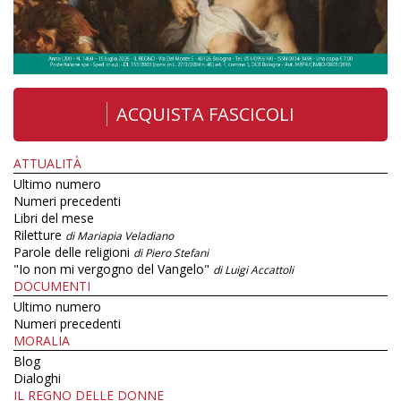
ACQUISTA FASCICOLI
ATTUALITÀ
Ultimo numero
Numeri precedenti
Libri del mese
Riletture
di Mariapia Veladiano
Parole delle religioni
di Piero Stefani
"Io non mi vergogno del Vangelo"
di Luigi Accattoli
DOCUMENTI
Ultimo numero
Numeri precedenti
MORALIA
Blog
Dialoghi
IL REGNO DELLE DONNE