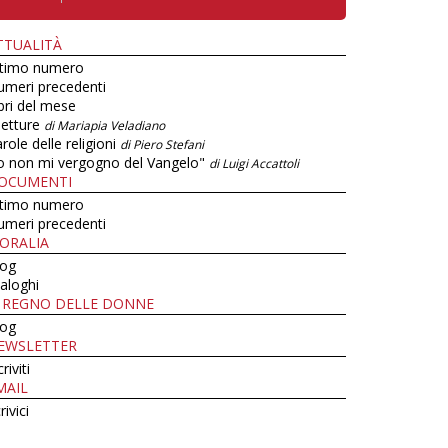
TTUALITÀ
ltimo numero
umeri precedenti
bri del mese
letture
di Mariapia Veladiano
role delle religioni
di Piero Stefani
o non mi vergogno del Vangelo"
di Luigi Accattoli
OCUMENTI
ltimo numero
umeri precedenti
ORALIA
log
aloghi
L REGNO DELLE DONNE
log
EWSLETTER
criviti
MAIL
rivici