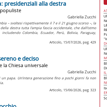
 presidenziali alla destra
 populiste
A
U
Gabriella Zucchi
N
bia – svoltesi rispettivamente il 7 e il 21 giugno scorso –, la
Li
ella destra tutta l’ampia fascia occidentale, che dall’istmo
Ri
, includendo Colombia, Ecuador, Perù, Bolivia, Paraguay,
Pa
"I
Articolo, 15/07/2026, pag. 429
D
U
N
sereno e deciso
M
B
e la Chiesa universale
Di
Gabriella Zucchi
I
i un papa. Un’intera generazione fino a pochi giorni fa non
B
N
ia.
Is
Articolo, 15/06/2026, pag. 323
E
Sc
nocchio