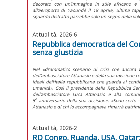
decorato con un’immagine in stile africano e l
all’aeroporto di Yaoundé il 18 aprile, ultima t
sguardo distratto parrebbe solo un segno della volo
Attualità, 2026-6
Repubblica democratica del Con
senza giustizia
Nel «drammatico scenario di crisi che ancora f
dell’ambasciatore Attanasio e della sua missione r
ideali dell’Italia repubblicana che guarda al cont
umanità». Così il presidente della Repubblica Ser
dell’ambasciatore Luca Attanasio e alla comuni
o
5
anniversario della sua uccisione. «Sono certo – 
Attanasio e di chi lo accompagnava rimarrà patrimo
Attualità, 2026-2
RD Congo, Ruanda, USA, Qatar: