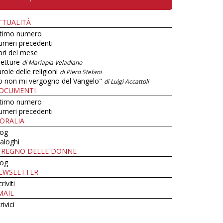
TTUALITÀ
ltimo numero
umeri precedenti
bri del mese
letture
di Mariapia Veladiano
role delle religioni
di Piero Stefani
o non mi vergogno del Vangelo"
di Luigi Accattoli
OCUMENTI
ltimo numero
umeri precedenti
ORALIA
log
aloghi
L REGNO DELLE DONNE
log
EWSLETTER
criviti
MAIL
rivici