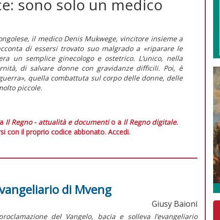
ce: sono solo un medico
ongolese, il medico Denis Mukwege, vincitore insieme a
conta di essersi trovato suo malgrado a «riparare le
 era un semplice ginecologo e ostetrico. L’unico, nella
ità, di salvare donne con gravidanze difficili. Poi, è
a guerra», quella combattuta sul corpo delle donne, delle
olto piccole.
 a
Il Regno - attualità e documenti
o a
Il Regno digitale
.
si con il proprio codice abbonato.
Accedi.
'evangeliario di Mveng
Giusy Baioni
oclamazione del Vangelo, bacia e solleva l’evangeliario