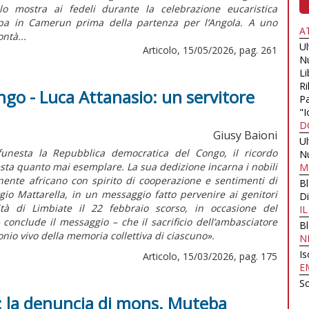
o mostra ai fedeli durante la celebrazione eucaristica
appa in Camerun prima della partenza per l’Angola. A uno
A
ntà...
U
Articolo, 15/05/2026, pag. 261
N
Li
Ri
go - Luca Attanasio: un servitore
Pa
"I
D
Giusy Baioni
U
unesta la Repubblica democratica del Congo, il ricordo
N
esta quanto mai esemplare. La sua dedizione incarna i nobili
M
inente africano con spirito di cooperazione e sentimenti di
B
gio Mattarella, in un messaggio fatto pervenire ai genitori
Di
tà di Limbiate il 22 febbraio scorso, in occasione del
I
conclude il messaggio – che il sacrificio dell’ambasciatore
B
nio vivo della memoria collettiva di ciascuno».
N
Is
Articolo, 15/03/2026, pag. 175
E
Sc
 la denuncia di mons. Muteba