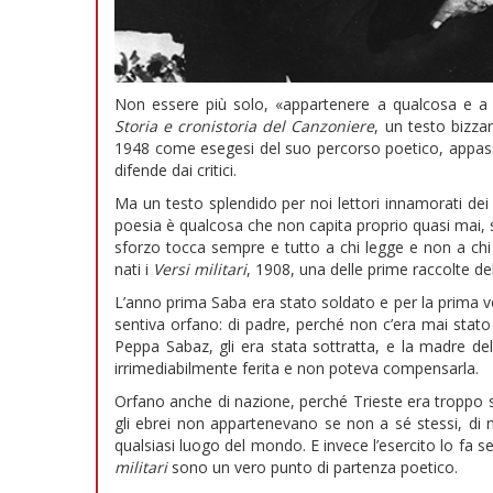
Non essere più solo, «appartenere a qualcosa e a 
Storia e cronistoria del Canzoniere
, un testo bizzar
1948 come esegesi del suo percorso poetico, appass
difende dai critici.
Ma un testo splendido per noi lettori innamorati dei 
poesia è qualcosa che non capita proprio quasi mai, s
sforzo tocca sempre e tutto a chi legge e non a chi
nati i
Versi militari
, 1908, una delle prime raccolte de
L’anno prima Saba era stato soldato e per la prima vo
sentiva orfano: di padre, perché non c’era mai stato 
Peppa Sabaz, gli era stata sottratta, e la madre del
irrimediabilmente ferita e non poteva compensarla.
Orfano anche di nazione, perché Trieste era troppo su
gli ebrei non appartenevano se non a sé stessi, di ne
qualsiasi luogo del mondo. E invece l’esercito lo fa se
militari
sono un vero punto di partenza poetico.