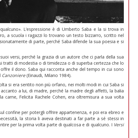
qualcuno». L’espressione è di Umberto Saba e la si trova in
ro, a scuola i ragazzi lo trovano un testo bizzarro, scritto nel
ionatamente di parte, perché Saba difende la sua poesia e si
suoi versi, perché la grazia di un autore che ci parla della sua
i tratti di modestia o di timidezza o di superba certezza che lo
 offre il dono. Saba qui racconta anche del tempo in cui sono
l
Canzoniere
(Einaudi, Milano 1984).
lta si era sentito non più orfano, nei molti modi in cui Saba si
accanto a lui, di madre, perché la madre degli affetti, la balia
la carne, Felicita Rachele Cohen, era oltremisura a sua volta
l confine per potergli offrire appartenenza, e poi era ebreo e
cessità, la storia li aveva destinati a far parte a sé stessi in
ntire per la prima volta parte di qualcosa e di qualcuno. I
Versi