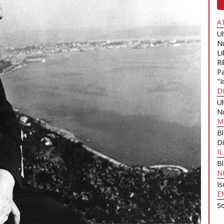
A
U
N
Li
Ri
Pa
"I
D
U
N
M
B
Di
I
B
N
Is
E
Sc