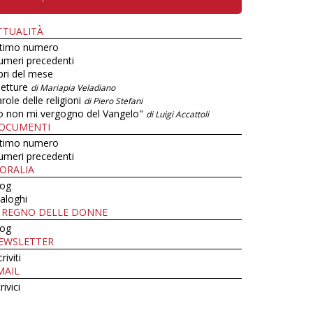
TTUALITÀ
ltimo numero
umeri precedenti
bri del mese
letture
di Mariapia Veladiano
role delle religioni
di Piero Stefani
o non mi vergogno del Vangelo"
di Luigi Accattoli
OCUMENTI
ltimo numero
umeri precedenti
ORALIA
log
aloghi
L REGNO DELLE DONNE
log
EWSLETTER
criviti
MAIL
rivici