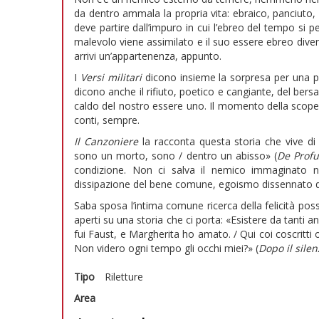
da dentro ammala la propria vita: ebraico, panciuto, 
deve partire dall’impuro in cui l’ebreo del tempo si 
malevolo viene assimilato e il suo essere ebreo diven
arrivi un’appartenenza, appunto.
I
Versi militari
dicono insieme la sorpresa per una pi
dicono anche il rifiuto, poetico e cangiante, del bersa
caldo del nostro essere uno. Il momento della scoper
conti, sempre.
Il Canzoniere
la racconta questa storia che vive di 
sono un morto, sono / dentro un abisso» (
De Profu
condizione. Non ci salva il nemico immaginato n
dissipazione del bene comune, egoismo dissennato di
Saba sposa l’intima comune ricerca della felicità po
aperti su una storia che ci porta: «Esistere da tanti
fui Faust, e Margherita ho amato. / Qui coi coscritti 
Non videro ogni tempo gli occhi miei?» (
Dopo il silen
Tipo
Riletture
Area