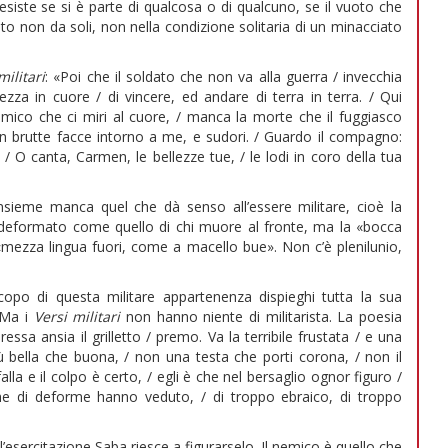
 esiste se si è parte di qualcosa o di qualcuno, se il vuoto che
lto non da soli, non nella condizione solitaria di un minacciato
militari
: «Poi che il soldato che non va alla guerra / invecchia
a in cuore / di vincere, ed andare di terra in terra. / Qui
mico che ci miri al cuore, / manca la morte che il fuggiasco
on brutte facce intorno a me, e sudori. / Guardo il compagno:
 O canta, Carmen, le bellezze tue, / le lodi in coro della tua
nsieme manca quel che dà senso all’essere militare, cioè la
 deformato come quello di chi muore al fronte, ma la «bocca
«mezza lingua fuori, come a macello bue». Non c’è plenilunio,
scopo di questa militare appartenenza dispieghi tutta la sua
 Ma i
Versi militari
non hanno niente di militarista. La poesia
sa ansia il grilletto / premo. Va la terribile frustata / e una
bella che buona, / non una testa che porti corona, / non il
lla e il colpo è certo, / egli è che nel bersaglio ognor figuro /
che di deforme hanno veduto, / di troppo ebraico, di troppo
ercitazione Saba riesce a figurarselo. Il nemico è quello che