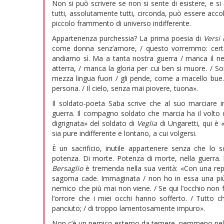
Non si può scrivere se non si sente di esistere, e si
tutti, assolutamente tutti, circonda, può essere acco
piccolo frammento di universo indifferente.
Appartenenza purchessia? La prima poesia di
Versi 
come donna senz’amore, / questo vorremmo: certezz
andiamo sì. Ma a tanta nostra guerra / manca il ne
atterra, / manca la gloria per cui ben si muore. / S
mezza lingua fuori / gli pende, come a macello bue. /
persona. / Il cielo, senza mai piovere, tuona».
Il soldato-poeta Saba scrive che al suo marciare i
guerra. Il compagno soldato che marcia ha il volto
digrignata» del soldato di
Veglia
di Ungaretti, qui è 
sia pure indifferente e lontano, a cui volgersi.
È un sacrificio, inutile appartenere senza che lo 
potenza. Di morte. Potenza di morte, nella guerra.
Bersaglio
è tremenda nella sua verità: «Con una repres
sagoma cade. Immaginata / non ho in essa una più 
nemico che più mai non viene. / Se qui l’occhio non fa
l’orrore che i miei occhi hanno sofferto. / Tutto 
panciuto; / di troppo lamentosamente impuro».
Non c’è un nemico esterno da temere, nemmeno nell’es