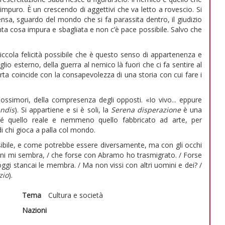
impuro. È un crescendo di aggettivi che va letto a rovescio. Si
pensa, sguardo del mondo che si fa parassita dentro, il giudizio
ta cosa impura e sbagliata e non c’è pace possibile. Salvo che
ccola felicità possibile che è questo senso di appartenenza e
glio esterno, della guerra al nemico là fuori che ci fa sentire al
ta coincide con la consapevolezza di una storia con cui fare i
ossimori, della compresenza degli opposti. «Io vivo... eppure
ndis
). Si appartiene e si è soli, la
Serena disperazione
è una
é quello reale e nemmeno quello fabbricato ad arte, per
 chi gioca a palla col mondo.
ssibile, e come potrebbe essere diversamente, ma con gli occhi
 anni mi sembra, / che forse con Abramo ho trasmigrato. / Forse
oggi stancai le membra. / Ma non vissi con altri uomini e dei? /
zio
).
Tema
Cultura e società
Nazioni