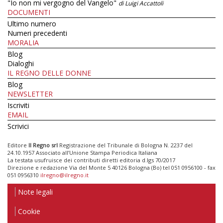
"Io non mi vergogno del Vangelo"
di Luigi Accattoli
DOCUMENTI
Ultimo numero
Numeri precedenti
MORALIA
Blog
Dialoghi
IL REGNO DELLE DONNE
Blog
NEWSLETTER
Iscriviti
EMAIL
Scrivici
Editore
Il Regno srl
Registrazione del Tribunale di Bologna N. 2237 del
24.10.1957 Associato all’Unione Stampa Periodica Italiana
La testata usufruisce dei contributi diretti editoria d.lgs 70/2017
Direzione e redazione Via del Monte 5 40126 Bologna (Bo) tel 051 0956100 - fax
051 0956310
ilregno@ilregno.it
Note legali
Cookie