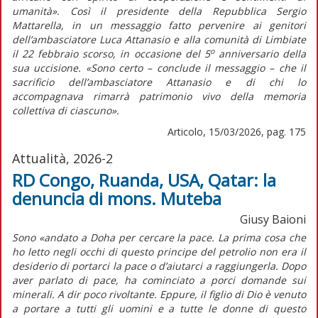
umanità». Così il presidente della Repubblica Sergio
Mattarella, in un messaggio fatto pervenire ai genitori
dell’ambasciatore Luca Attanasio e alla comunità di Limbiate
o
il 22 febbraio scorso, in occasione del 5
anniversario della
sua uccisione. «Sono certo – conclude il messaggio – che il
sacrificio dell’ambasciatore Attanasio e di chi lo
accompagnava rimarrà patrimonio vivo della memoria
collettiva di ciascuno».
Articolo, 15/03/2026, pag. 175
Attualità, 2026-2
RD Congo, Ruanda, USA, Qatar: la
denuncia di mons. Muteba
Giusy Baioni
Sono «andato a Doha per cercare la pace. La prima cosa che
ho letto negli occhi di questo principe del petrolio non era il
desiderio di portarci la pace o d’aiutarci a raggiungerla. Dopo
aver parlato di pace, ha cominciato a porci domande sui
minerali. A dir poco rivoltante. Eppure, il figlio di Dio è venuto
a portare a tutti gli uomini e a tutte le donne di questo