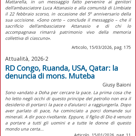
Mattarella, in un messaggio fatto pervenire ai genitori
dell’ambasciatore Luca Attanasio e alla comunità di Limbiate
o
il 22 febbraio scorso, in occasione del 5
anniversario della
sua uccisione. «Sono certo – conclude il messaggio – che il
sacrificio dell’ambasciatore Attanasio e di chi lo
accompagnava rimarrà patrimonio vivo della memoria
collettiva di ciascuno».
Articolo, 15/03/2026, pag. 175
Attualità, 2026-2
RD Congo, Ruanda, USA, Qatar: la
denuncia di mons. Muteba
Giusy Baioni
Sono «andato a Doha per cercare la pace. La prima cosa che
ho letto negli occhi di questo principe del petrolio non era il
desiderio di portarci la pace o d’aiutarci a raggiungerla. Dopo
aver parlato di pace, ha cominciato a porci domande sui
minerali. A dir poco rivoltante. Eppure, il figlio di Dio è venuto
a portare a tutti gli uomini e a tutte le donne di questo
mondo una certa...
Articolo, 15/01/2026, pag. 11