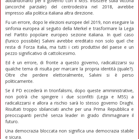
abbandonarlo per il governo con il M5S. Insistere sulla vittoria
(ancorché parziale) del centrodestra nel 2018, avrebbe
impresso alla politica italiana altra direzione.
Fu un errore, dopo le elezioni europee del 2019, non eseguire la
sinfonia europea al seguito della Merkel e trasformare la Lega
nel Partito popolare europeo sezione italiana. In quel caso
(l’unico possibile) Salvini avrebbe ereditato non solo quel che
resta di Forza Italia, ma tutti i ceti produttivi del paese e un
pezzo significativo di cattolicesimo.
Ed è un errore, di fronte a questo governo, radicalizzarsi su
qualche tema di risulta per marcare la propria identità (quale?).
Oltre che perdere elettoralmente, Salvini si è perso
politicamente.
Se il PD eccederà in trionfalismi, dopo queste amministrative,
non potrà che spingere i due sconfitti (Lega e M5S) a
radicalizzarsi e allora a rischio sarà lo stesso governo Draghi.
Risultati troppo sbilanciati anche per una Prima Repubblica e
preoccupanti perché senza leader in grado d’immaginare il
futuro.
Una democrazia bloccata non significa una democrazia stabile
e sicura.