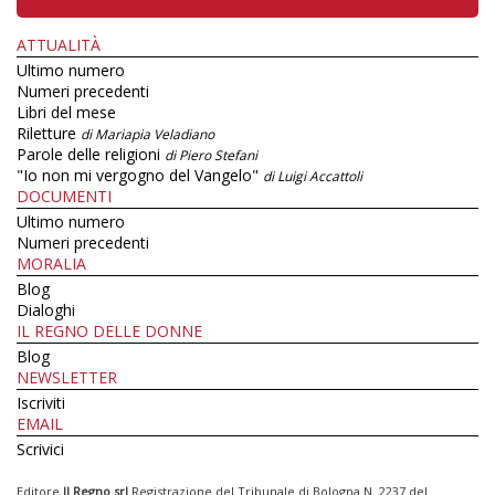
ATTUALITÀ
Ultimo numero
Numeri precedenti
Libri del mese
Riletture
di Mariapia Veladiano
Parole delle religioni
di Piero Stefani
"Io non mi vergogno del Vangelo"
di Luigi Accattoli
DOCUMENTI
Ultimo numero
Numeri precedenti
MORALIA
Blog
Dialoghi
IL REGNO DELLE DONNE
Blog
NEWSLETTER
Iscriviti
EMAIL
Scrivici
Editore
Il Regno srl
Registrazione del Tribunale di Bologna N. 2237 del