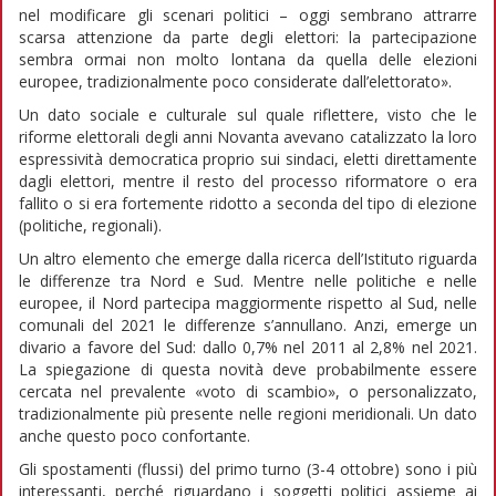
nel modificare gli scenari politici – oggi sembrano attrarre
scarsa attenzione da parte degli elettori: la partecipazione
sembra ormai non molto lontana da quella delle elezioni
europee, tradizionalmente poco considerate dall’elettorato».
Un dato sociale e culturale sul quale riflettere, visto che le
riforme elettorali degli anni Novanta avevano catalizzato la loro
espressività democratica proprio sui sindaci, eletti direttamente
dagli elettori, mentre il resto del processo riformatore o era
fallito o si era fortemente ridotto a seconda del tipo di elezione
(politiche, regionali).
Un altro elemento che emerge dalla ricerca dell’Istituto riguarda
le differenze tra Nord e Sud. Mentre nelle politiche e nelle
europee, il Nord partecipa maggiormente rispetto al Sud, nelle
comunali del 2021 le differenze s’annullano. Anzi, emerge un
divario a favore del Sud: dallo 0,7% nel 2011 al 2,8% nel 2021.
La spiegazione di questa novità deve probabilmente essere
cercata nel prevalente «voto di scambio», o personalizzato,
tradizionalmente più presente nelle regioni meridionali. Un dato
anche questo poco confortante.
Gli spostamenti (flussi) del primo turno (3-4 ottobre) sono i più
interessanti, perché riguardano i soggetti politici assieme ai