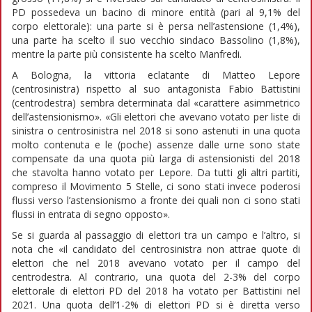
PD possedeva un bacino di minore entità (pari al 9,1% del
corpo elettorale): una parte si è persa nell’astensione (1,4%),
una parte ha scelto il suo vecchio sindaco Bassolino (1,8%),
mentre la parte più consistente ha scelto Manfredi.
A Bologna, la vittoria eclatante di Matteo Lepore
(centrosinistra) rispetto al suo antagonista Fabio Battistini
(centrodestra) sembra determinata dal «carattere asimmetrico
dell’astensionismo». «Gli elettori che avevano votato per liste di
sinistra o centrosinistra nel 2018 si sono astenuti in una quota
molto contenuta e le (poche) assenze dalle urne sono state
compensate da una quota più larga di astensionisti del 2018
che stavolta hanno votato per Lepore. Da tutti gli altri partiti,
compreso il Movimento 5 Stelle, ci sono stati invece poderosi
flussi verso l’astensionismo a fronte dei quali non ci sono stati
flussi in entrata di segno opposto».
Se si guarda al passaggio di elettori tra un campo e l’altro, si
nota che «il candidato del centrosinistra non attrae quote di
elettori che nel 2018 avevano votato per il campo del
centrodestra. Al contrario, una quota del 2-3% del corpo
elettorale di elettori PD del 2018 ha votato per Battistini nel
2021. Una quota dell’1-2% di elettori PD si è diretta verso