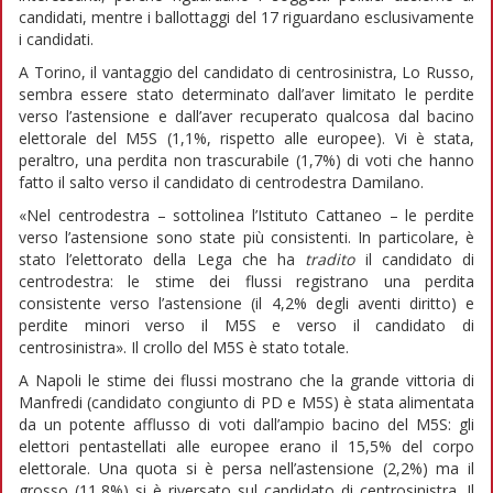
candidati, mentre i ballottaggi del 17 riguardano esclusivamente
i candidati.
A Torino, il vantaggio del candidato di centrosinistra, Lo Russo,
sembra essere stato determinato dall’aver limitato le perdite
verso l’astensione e dall’aver recuperato qualcosa dal bacino
elettorale del M5S (1,1%, rispetto alle europee). Vi è stata,
peraltro, una perdita non trascurabile (1,7%) di voti che hanno
fatto il salto verso il candidato di centrodestra Damilano.
«Nel centrodestra – sottolinea l’Istituto Cattaneo – le perdite
verso l’astensione sono state più consistenti. In particolare, è
stato l’elettorato della Lega che ha
tradito
il candidato di
centrodestra: le stime dei flussi registrano una perdita
consistente verso l’astensione (il 4,2% degli aventi diritto) e
perdite minori verso il M5S e verso il candidato di
centrosinistra». Il crollo del M5S è stato totale.
A Napoli le stime dei flussi mostrano che la grande vittoria di
Manfredi (candidato congiunto di PD e M5S) è stata alimentata
da un potente afflusso di voti dall’ampio bacino del M5S: gli
elettori pentastellati alle europee erano il 15,5% del corpo
elettorale. Una quota si è persa nell’astensione (2,2%) ma il
grosso (11,8%) si è riversato sul candidato di centrosinistra. Il