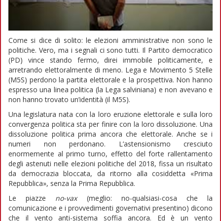
Come si dice di solito: le elezioni amministrative non sono le
politiche. Vero, ma i segnali ci sono tutti. Il Partito democratico
(PD) vince stando fermo, direi immobile politicamente, e
arretrando elettoralmente di meno. Lega e Movimento 5 Stelle
(M5S) perdono la partita elettorale e la prospettiva. Non hanno
espresso una linea politica (la Lega salviniana) e non avevano e
non hanno trovato un’identità (il M5S).
Una legislatura nata con la loro eruzione elettorale e sulla loro
convergenza politica sta per finire con la loro dissoluzione. Una
dissoluzione politica prima ancora che elettorale. Anche se i
numeri non perdonano. L’astensionismo cresciuto
enormemente al primo turno, effetto del forte rallentamento
degli astenuti nelle elezioni politiche del 2018, fissa un risultato
da democrazia bloccata, da ritorno alla cosiddetta «Prima
Repubblica», senza la Prima Repubblica.
Le piazze
no-vax
(meglio: no-qualsiasi-cosa che la
comunicazione e i provvedimenti governativi presentino) dicono
che il vento anti-sistema soffia ancora. Ed è un vento