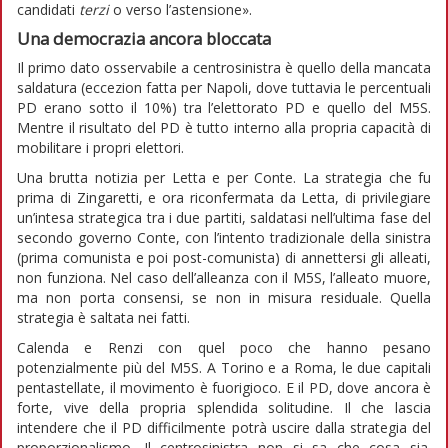
candidati
terzi
o verso l’astensione».
Una democrazia ancora bloccata
Il primo dato osservabile a centrosinistra è quello della mancata
saldatura (eccezion fatta per Napoli, dove tuttavia le percentuali
PD erano sotto il 10%) tra l’elettorato PD e quello del M5S.
Mentre il risultato del PD è tutto interno alla propria capacità di
mobilitare i propri elettori.
Una brutta notizia per Letta e per Conte. La strategia che fu
prima di Zingaretti, e ora riconfermata da Letta, di privilegiare
un’intesa strategica tra i due partiti, saldatasi nell’ultima fase del
secondo governo Conte, con l’intento tradizionale della sinistra
(prima comunista e poi post-comunista) di annettersi gli alleati,
non funziona. Nel caso dell’alleanza con il M5S, l’alleato muore,
ma non porta consensi, se non in misura residuale. Quella
strategia è saltata nei fatti.
Calenda e Renzi con quel poco che hanno pesano
potenzialmente più del M5S. A Torino e a Roma, le due capitali
pentastellate, il movimento è fuorigioco. E il PD, dove ancora è
forte, vive della propria splendida solitudine. Il che lascia
intendere che il PD difficilmente potrà uscire dalla strategia del
proporzionalismo. Il centrosinistra non si sa che cosa sia.