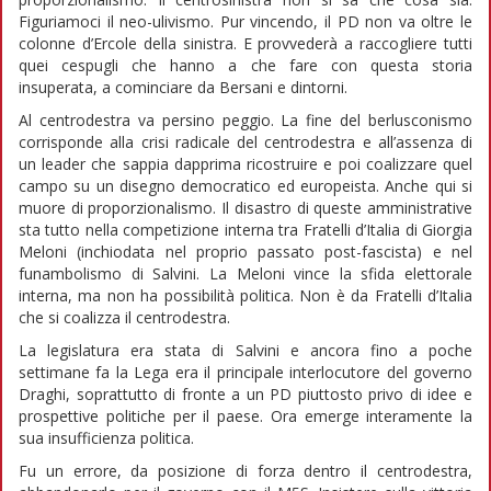
Figuriamoci il neo-ulivismo. Pur vincendo, il PD non va oltre le
colonne d’Ercole della sinistra. E provvederà a raccogliere tutti
quei cespugli che hanno a che fare con questa storia
insuperata, a cominciare da Bersani e dintorni.
Al centrodestra va persino peggio. La fine del berlusconismo
corrisponde alla crisi radicale del centrodestra e all’assenza di
un leader che sappia dapprima ricostruire e poi coalizzare quel
campo su un disegno democratico ed europeista. Anche qui si
muore di proporzionalismo. Il disastro di queste amministrative
sta tutto nella competizione interna tra Fratelli d’Italia di Giorgia
Meloni (inchiodata nel proprio passato post-fascista) e nel
funambolismo di Salvini. La Meloni vince la sfida elettorale
interna, ma non ha possibilità politica. Non è da Fratelli d’Italia
che si coalizza il centrodestra.
La legislatura era stata di Salvini e ancora fino a poche
settimane fa la Lega era il principale interlocutore del governo
Draghi, soprattutto di fronte a un PD piuttosto privo di idee e
prospettive politiche per il paese. Ora emerge interamente la
sua insufficienza politica.
Fu un errore, da posizione di forza dentro il centrodestra,