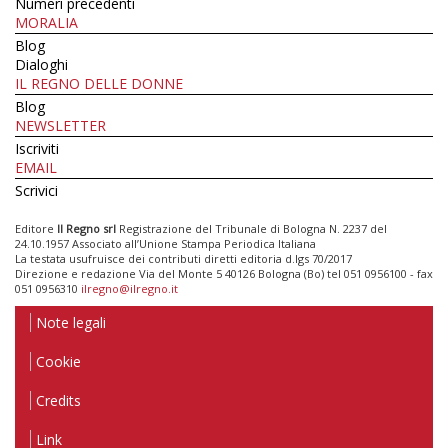
Numeri precedenti
MORALIA
Blog
Dialoghi
IL REGNO DELLE DONNE
Blog
NEWSLETTER
Iscriviti
EMAIL
Scrivici
Editore
Il Regno srl
Registrazione del Tribunale di Bologna N. 2237 del
24.10.1957 Associato all’Unione Stampa Periodica Italiana
La testata usufruisce dei contributi diretti editoria d.lgs 70/2017
Direzione e redazione Via del Monte 5 40126 Bologna (Bo) tel 051 0956100 - fax
051 0956310
ilregno@ilregno.it
Note legali
Cookie
Credits
Link