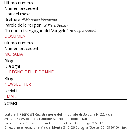
Ultimo numero
Numeri precedenti
Libri del mese
Riletture
di Mariapia Veladiano
Parole delle religioni
di Piero Stefani
"Io non mi vergogno del Vangelo"
di Luigi Accattoli
DOCUMENTI
Ultimo numero
Numeri precedenti
MORALIA
Blog
Dialoghi
IL REGNO DELLE DONNE
Blog
NEWSLETTER
Iscriviti
EMAIL
Scrivici
Editore
Il Regno srl
Registrazione del Tribunale di Bologna N. 2237 del
24.10.1957 Associato all’Unione Stampa Periodica Italiana
La testata usufruisce dei contributi diretti editoria d.lgs 70/2017
Direzione e redazione Via del Monte 5 40126 Bologna (Bo) tel 051 0956100 - fax