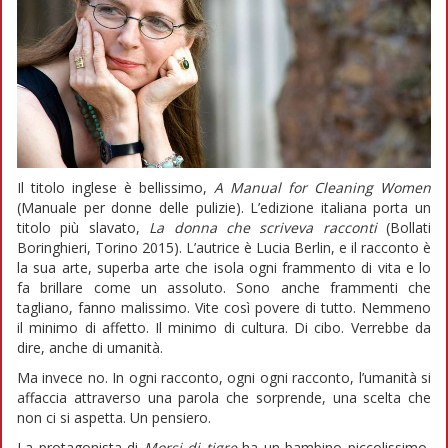
Il titolo inglese è bellissimo,
A Manual for Cleaning Women
(Manuale per donne delle pulizie). L’edizione italiana porta un
titolo più slavato,
La donna che scriveva racconti
(Bollati
Boringhieri, Torino 2015). L’autrice è Lucia Berlin, e il racconto è
la sua arte, superba arte che isola ogni frammento di vita e lo
fa brillare come un assoluto. Sono anche frammenti che
tagliano, fanno malissimo. Vite così povere di tutto. Nemmeno
il minimo di affetto. Il minimo di cultura. Di cibo. Verrebbe da
dire, anche di umanità.
Ma invece no. In ogni racconto, ogni ogni racconto, l’umanità si
affaccia attraverso una parola che sorprende, una scelta che
non ci si aspetta. Un pensiero.
La protagonista di
Morsi di tigre
ha un bambino piccolissimo,