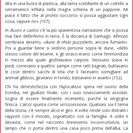
dita in una busta di plastica, alla lama scintillante di un coltello a
serramanico infilata nella magra schiena di un pappone. Mi
piace il fatto che al pronto soccorso si possa aggiustare ogni
cosa, oppure no» (107).
In
Buoni e cattivi
c’è la più spaventosa narrazione che si possa
mai fare dell’inferno in terra. È la discarica di Santiago. All’inizio
sembrava deserto, «dune di rifiuti puzzolenti, ancora fumanti».
Poi a guardar bene si vedono persone sopra le dune, «dello
stesso colore del letame, e gli stracci erano come l’immondizia
in mezzo alla quale grufolavano carponi. Nessuno stava in
piedi, correvano a quattro zampe come ratti bagnati, buttavano
le cose dentro sacchi di tela che li facevano somigliare ad
animali gibbosi, giravano in tondo, balzavano in avanti» (152).
Chi ha dimestichezza con l’Apocalisse spera nel suono della
tromba, nel giudizio finale, con i suoi rovesciamenti assoluti.
Sogna di essere finalmente incenerito, purché la vergogna
finisca. L’alcol spunta come un’ossessione. Qualsiasi sia il tema
della storia, c’è sempre alcol in giro. A volte rende solo distratti i
rapporti con il mondo, soprattutto con la famiglia. A volte li
devasta, come nel racconto brevissimo
Incontrollabile
, un
lampo che ci porta dentro una casa poco prima dell’alba. La