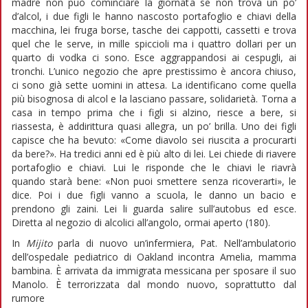
madre non può cominciare la giornata se non trova un po’
d’alcol, i due figli le hanno nascosto portafoglio e chiavi della
macchina, lei fruga borse, tasche dei cappotti, cassetti e trova
quel che le serve, in mille spiccioli ma i quattro dollari per un
quarto di vodka ci sono. Esce aggrappandosi ai cespugli, ai
tronchi. L’unico negozio che apre prestissimo è ancora chiuso,
ci sono già sette uomini in attesa. La identificano come quella
più bisognosa di alcol e la lasciano passare, solidarietà. Torna a
casa in tempo prima che i figli si alzino, riesce a bere, si
riassesta, è addirittura quasi allegra, un po’ brilla. Uno dei figli
capisce che ha bevuto: «Come diavolo sei riuscita a procurarti
da bere?». Ha tredici anni ed è più alto di lei. Lei chiede di riavere
portafoglio e chiavi. Lui le risponde che le chiavi le riavrà
quando starà bene: «Non puoi smettere senza ricoverarti», le
dice. Poi i due figli vanno a scuola, le danno un bacio e
prendono gli zaini. Lei li guarda salire sull’autobus ed esce.
Diretta al negozio di alcolici all’angolo, ormai aperto (180).
In
Mijito
parla di nuovo un’infermiera, Pat. Nell’ambulatorio
dell’ospedale pediatrico di Oakland incontra Amelia, mamma
bambina. È arrivata da immigrata messicana per sposare il suo
Manolo. È terrorizzata dal mondo nuovo, soprattutto dal
rumore