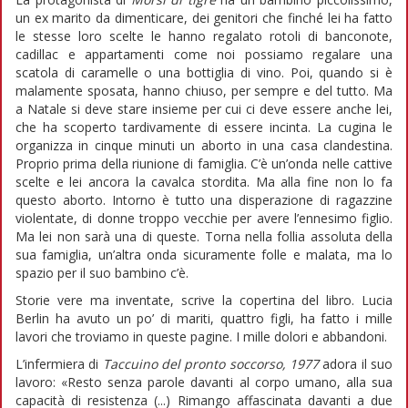
un ex marito da dimenticare, dei genitori che finché lei ha fatto
le stesse loro scelte le hanno regalato rotoli di banconote,
cadillac e appartamenti come noi possiamo regalare una
scatola di caramelle o una bottiglia di vino. Poi, quando si è
malamente sposata, hanno chiuso, per sempre e del tutto. Ma
a Natale si deve stare insieme per cui ci deve essere anche lei,
che ha scoperto tardivamente di essere incinta. La cugina le
organizza in cinque minuti un aborto in una casa clandestina.
Proprio prima della riunione di famiglia. C’è un’onda nelle cattive
scelte e lei ancora la cavalca stordita. Ma alla fine non lo fa
questo aborto. Intorno è tutto una disperazione di ragazzine
violentate, di donne troppo vecchie per avere l’ennesimo figlio.
Ma lei non sarà una di queste. Torna nella follia assoluta della
sua famiglia, un’altra onda sicuramente folle e malata, ma lo
spazio per il suo bambino c’è.
Storie vere ma inventate, scrive la copertina del libro. Lucia
Berlin ha avuto un po’ di mariti, quattro figli, ha fatto i mille
lavori che troviamo in queste pagine. I mille dolori e abbandoni.
L’infermiera di
Taccuino del pronto soccorso, 1977
adora il suo
lavoro: «Resto senza parole davanti al corpo umano, alla sua
capacità di resistenza (...) Rimango affascinata davanti a due