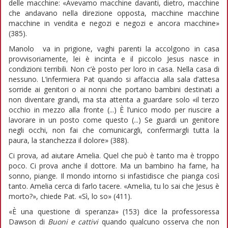
delle macchine: «Avevamo macchine davanti, dietro, macchine
che andavano nella direzione opposta, macchine macchine
macchine in vendita e negozi e negozi e ancora macchine»
(385).
Manolo va in prigione, vaghi parenti la accolgono in casa
provvisoriamente, lei è incinta e il piccolo Jesus nasce in
condizioni terribili. Non c’è posto per loro in casa. Nella casa di
nessuno. L’infermiera Pat quando si affaccia alla sala d’attesa
sorride ai genitori o ai nonni che portano bambini destinati a
non diventare grandi, ma sta attenta a guardare solo «il terzo
occhio in mezzo alla fronte (...) È l’unico modo per riuscire a
lavorare in un posto come questo (...) Se guardi un genitore
negli occhi, non fai che comunicargli, confermargli tutta la
paura, la stanchezza il dolore» (388).
Ci prova, ad aiutare Amelia. Quel che può è tanto ma è troppo
poco. Ci prova anche il dottore. Ma un bambino ha fame, ha
sonno, piange. Il mondo intorno si infastidisce che pianga così
tanto. Amelia cerca di farlo tacere. «Amelia, tu lo sai che Jesus è
morto?», chiede Pat. «Sì, lo so» (411).
«È una questione di speranza» (153) dice la professoressa
Dawson di
Buoni e cattivi
quando qualcuno osserva che non