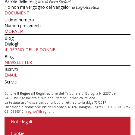
Parole delle religioni
di Piero Stefani
"Io non mi vergogno del Vangelo"
di Luigi Accattoli
DOCUMENTI
Ultimo numero
Numeri precedenti
MORALIA
Blog
Dialoghi
IL REGNO DELLE DONNE
Blog
NEWSLETTER
Iscriviti
EMAIL
Scrivici
Editore
Il Regno srl
Registrazione del Tribunale di Bologna N. 2237 del
24.10.1957 Associato all’Unione Stampa Periodica Italiana
La testata usufruisce dei contributi diretti editoria d.lgs 70/2017
Direzione e redazione Via del Monte 5 40126 Bologna (Bo) tel 051 0956100 - fax
051 0956310
ilregno@ilregno.it
Note legali
Cookie