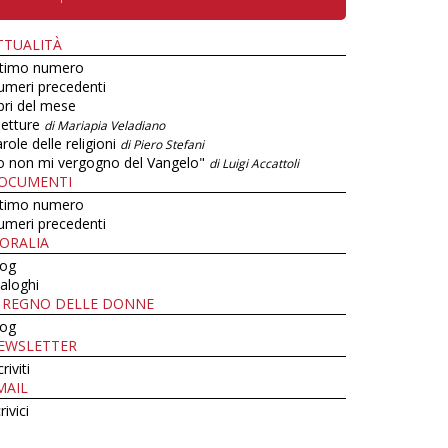
TTUALITÀ
ltimo numero
umeri precedenti
bri del mese
letture
di Mariapia Veladiano
role delle religioni
di Piero Stefani
o non mi vergogno del Vangelo"
di Luigi Accattoli
OCUMENTI
ltimo numero
umeri precedenti
ORALIA
log
aloghi
L REGNO DELLE DONNE
log
EWSLETTER
criviti
MAIL
rivici