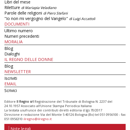
Libri del mese
Riletture
di Mariapia Veladiano
Parole delle religioni
di Piero Stefani
"Io non mi vergogno del Vangelo"
di Luigi Accattoli
DOCUMENTI
Ultimo numero
Numeri precedenti
MORALIA
Blog
Dialoghi
IL REGNO DELLE DONNE
Blog
NEWSLETTER
Iscriviti
EMAIL
Scrivici
Editore
Il Regno srl
Registrazione del Tribunale di Bologna N. 2237 del
24.10.1957 Associato all’Unione Stampa Periodica Italiana
La testata usufruisce dei contributi diretti editoria d.lgs 70/2017
Direzione e redazione Via del Monte 5 40126 Bologna (Bo) tel 051 0956100 - fax
051 0956310
ilregno@ilregno.it
Note legali