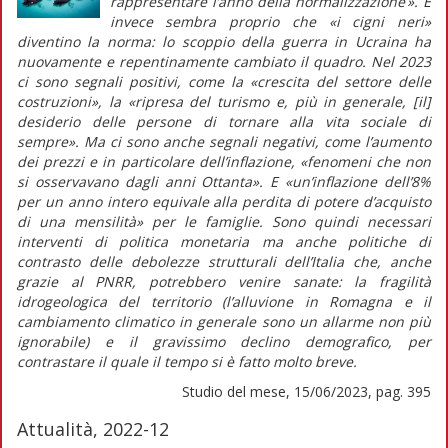
rappresentare l’anno della normalizzazione ». E
invece sembra proprio che «i cigni neri»
diventino la norma: lo scoppio della guerra in Ucraina ha
nuovamente e repentinamente cambiato il quadro. Nel 2023
ci sono segnali positivi, come la «crescita del settore delle
costruzioni», la «ripresa del turismo e, più in generale, [il]
desiderio delle persone di tornare alla vita sociale di
sempre». Ma ci sono anche segnali negativi, come l’aumento
dei prezzi e in particolare dell’inflazione, «fenomeni che non
si osservavano dagli anni Ottanta». E «un’inflazione dell’8%
per un anno intero equivale alla perdita di potere d’acquisto
di una mensilità» per le famiglie. Sono quindi necessari
interventi di politica monetaria ma anche politiche di
contrasto delle debolezze strutturali dell’Italia che, anche
grazie al PNRR, potrebbero venire sanate: la fragilità
idrogeologica del territorio (l’alluvione in Romagna e il
cambiamento climatico in generale sono un allarme non più
ignorabile) e il gravissimo declino demografico, per
contrastare il quale il tempo si è fatto molto breve.
Studio del mese, 15/06/2023, pag. 395
Attualità, 2022-12